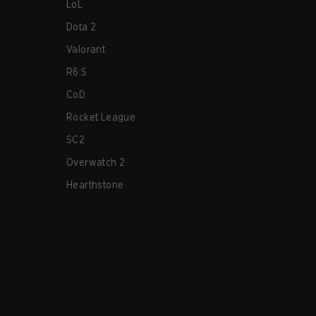
LoL
Dota 2
Valorant
R6:S
CoD
Rocket League
SC2
Overwatch 2
Hearthstone