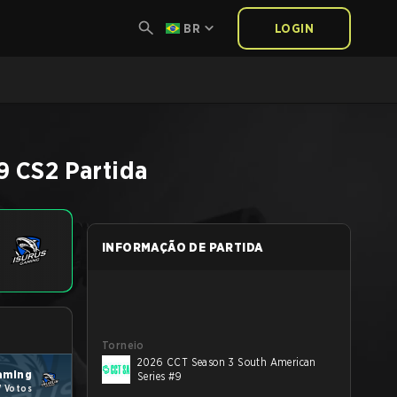
BR
LOGIN
9
CS2
Partida
INFORMAÇÃO DE PARTIDA
Torneio
2026 CCT Season 3 South American
aming
Series #9
7 Votos