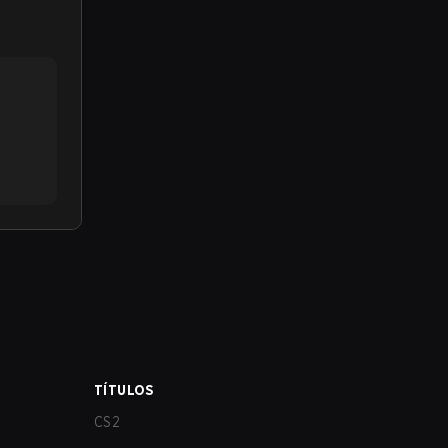
TÍTULOS
CS2