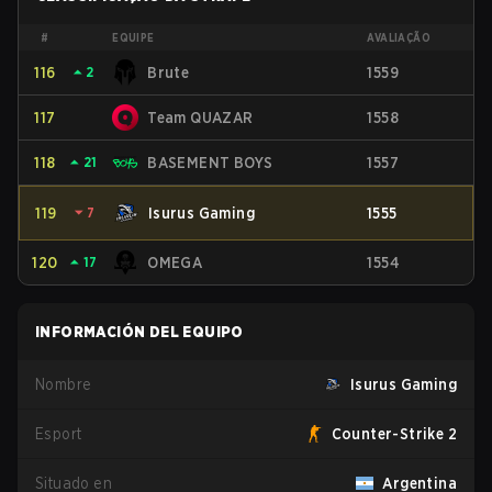
#
EQUIPE
AVALIAÇÃO
116
⏶
2
Brute
1559
117
Team QUAZAR
1558
118
⏶
21
BASEMENT BOYS
1557
119
⏷
7
Isurus Gaming
1555
120
⏶
17
OMEGA
1554
INFORMACIÓN DEL EQUIPO
Nombre
Isurus Gaming
Esport
Counter-Strike 2
Situado en
Argentina