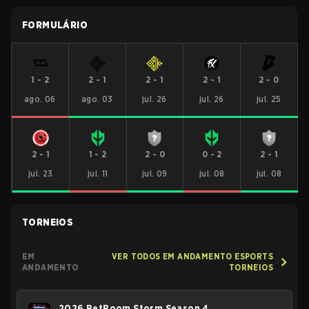
FORMULÁRIO
1
-
2
2
-
1
2
-
1
2
-
1
2
-
0
ago. 06
ago. 03
jul. 26
jul. 26
jul. 25
2
-
1
1
-
2
2
-
0
0
-
2
2
-
1
jul. 23
jul. 11
jul. 09
jul. 08
jul. 08
TORNEIOS
EM
VER TODOS EM ANDAMENTO ESPORTS
ANDAMENTO
TORNEIOS
2026 BetBoom Storm Season 4