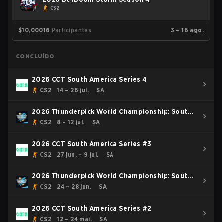
CS2
$10,000
16
Participantes
3 – 16 ago.
CONCLUÍDO
2026 CCT South America Series 4
CS2
14 – 26 jul.
SA
2026 Thunderpick World Championship: South
American Series #2
CS2
8 – 12 jul.
SA
2026 CCT South America Series #3
CS2
27 jun. – 9 jul.
SA
2026 Thunderpick World Championship: South
American Series #1
CS2
24 – 28 jun.
SA
2026 CCT South America Series #2
CS2
12 – 24 mai.
SA