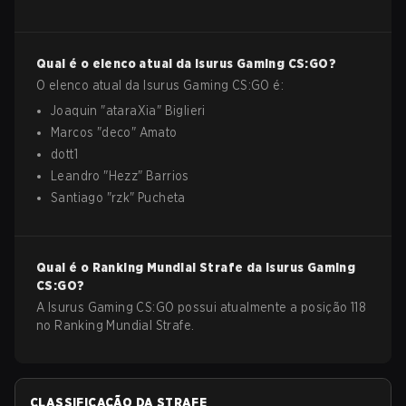
Qual é o elenco atual da
Isurus Gaming
CS:GO
?
O elenco atual da
Isurus Gaming
CS:GO
é:
Joaquin
"
ataraXia
"
Biglieri
Marcos
"
deco
"
Amato
dott1
Leandro
"
Hezz
"
Barrios
Santiago
"
rzk
"
Pucheta
Qual é o Ranking Mundial Strafe da
Isurus Gaming
CS:GO
?
A Isurus Gaming CS:GO possui atualmente a posição 118
no Ranking Mundial Strafe.
CLASSIFICAÇÃO DA STRAFE