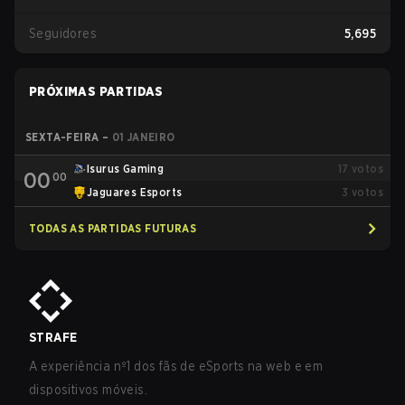
Seguidores
5,695
PRÓXIMAS PARTIDAS
SEXTA-FEIRA
–
01 JANEIRO
Isurus Gaming
17
votos
00
00
Jaguares Esports
3
votos
TODAS AS PARTIDAS FUTURAS
STRAFE
A experiência nº1 dos fãs de eSports na web e em
dispositivos móveis.