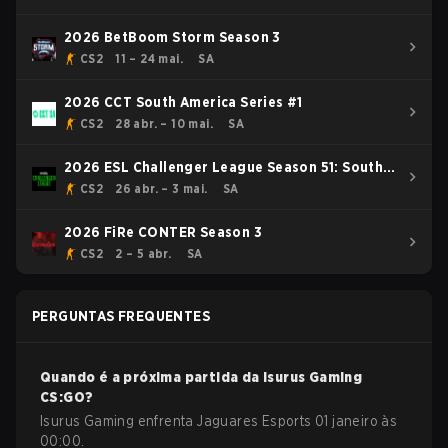
2026 BetBoom Storm Season 3
CS2
11 – 24 mai.
SA
2026 CCT South America Series #1
CS2
28 abr. – 10 mai.
SA
2026 ESL Challenger League Season 51: South
America - Cup #4
CS2
26 abr. – 3 mai.
SA
2026 FiRe CONTER Season 3
CS2
2 – 5 abr.
SA
PERGUNTAS FREQUENTES
Quando é a próxima partida da
Isurus Gaming
CS:GO
?
Isurus Gaming enfrenta Jaguares Esports 01 janeiro às
00:00.