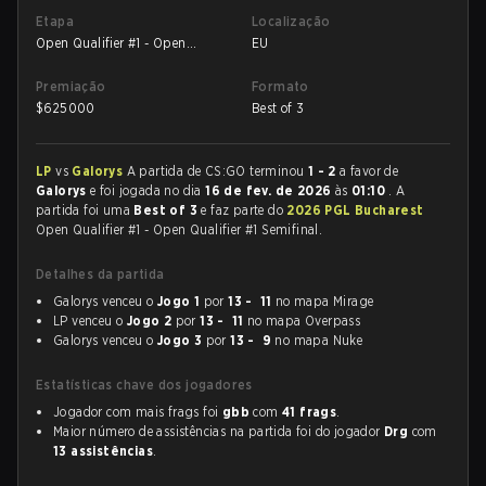
Etapa
Localização
Open Qualifier #1 - Open
EU
Qualifier #1 Semifinal
Premiação
Formato
$
625000
Best of 3
LP
vs
Galorys
A partida de CS:GO terminou
1 - 2
a favor de
Galorys
e foi jogada no dia
16 de fev. de 2026
às
01:10
. A
partida foi uma
Best of 3
e faz parte do
2026 PGL Bucharest
Open Qualifier #1 - Open Qualifier #1 Semifinal.
Detalhes da partida
Galorys venceu o
Jogo 1
por
13 - 11
no mapa Mirage
LP venceu o
Jogo 2
por
13 - 11
no mapa Overpass
Galorys venceu o
Jogo 3
por
13 - 9
no mapa Nuke
Estatísticas chave dos jogadores
Jogador com mais frags foi
gbb
com
41 frags
.
Maior número de assistências na partida foi do jogador
Drg
com
13 assistências
.