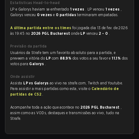
Estatísticas Head-to-head
LP e Galorys haviam se enfrentado
1 vezes
. LP venceu
1 vezes
,
Galorys venceu
0 vezes
e
0 partidas
terminaram empatadas.
A última partida entre os times
foi jogada dia 13 de fev. de 2026
às 19:45 no
2026 PGL Bucharest
onde
LP
venceu
2 - 0
.
Previsão da partida
Usuários da Strafe tem um favorito absoluto para a partida, e
preveem a vitória do
LP
com
88.9%
dos votos a seu favor e
11.1%
dos
votos para
Galorys
.
Onde assistir
Assista
LP vs Galorys
ao vivo na strafe.com, Twitch and Youtube.
Para assistir a mais partidas como esta, visite o
Calendário de
partidas de CS2
.
Acompanhe toda a ação que acontece no
2026 PGL Bucharest
,
assim como as VODs, destaques e transmissões ao vivo, tudo na
Strafe.