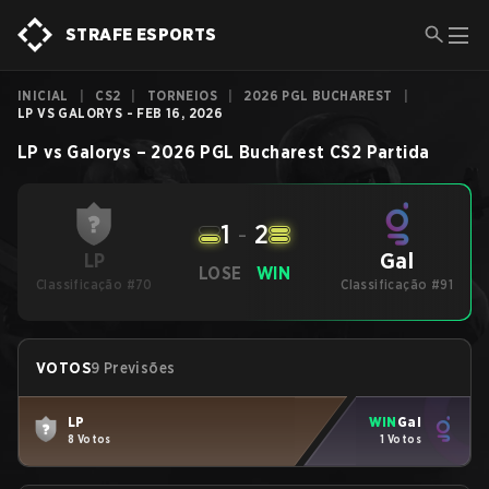
STRAFE ESPORTS
INICIAL
|
CS2
|
TORNEIOS
|
2026 PGL BUCHAREST
|
LP VS GALORYS - FEB 16, 2026
LP
vs
Galorys
–
2026 PGL Bucharest
CS2
Partida
1
-
2
Gal
LP
LOSE
WIN
Classificação #70
Classificação #91
VOTOS
9 Previsões
LP
WIN
Gal
8 Votos
1 Votos