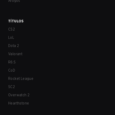
Artigos
TÍTULOS
CS2
LoL
Dota 2
Valorant
R6:S
CoD
Rocket League
SC2
Overwatch 2
Hearthstone