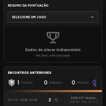
RESUMO DA PONTUAÇÃO
SELECIONE UM JOGO
Dados do placar indisponíveis
Por favor, volte mais tarde
ENCONTROS ANTERIORES
1
0
0
Vitórias
Empates
Vitórias
2026 CCT Season 3
2
-
0
fev. 13 - 2026, 07:45
Bracket - Round of 16
South American
Series #8