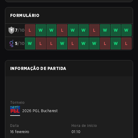
FORMULÁRIO
7
/10
L
W
W
L
W
W
L
W
W
W
5
/10
W
L
L
W
L
W
W
L
W
L
INFORMAÇÃO DE PARTIDA
Torneio
2026 PGL Bucharest
Data
Hora de início
16 fevereiro
01:10