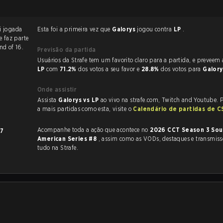
ada
Esta foi a primeira vez que
Galorys
jogou contra
LP
.
e faz parte
nd of 16.
Previsão da partida
Usuários da Strafe tem um favorito claro
LP
com
71.2%
dos votos a seu favor e
28.8%
dos votos para
Galor
Onde assistir
Assista
Galorys vs LP
ao vivo na strafe.com, Twitch and Youtube. Pa
a mais partidas como esta, visite o
Calendário de partidas de 
Acompanhe toda a ação que acontece no
2026 CCT Season 3 Sou
17
American Series #8
, assim como as VODs, destaques e transmissões ao vivo,
tudo na Strafe.