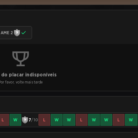
AME 2
do placar indisponíveis
Por favor, volte mais tarde
L
W
7
/10
L
W
W
L
W
W
L
W