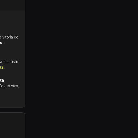
 para a partida, e preveem a vitória do
ys
.
ra assistir
CS2
.
th