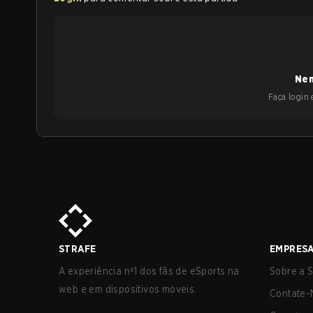
Nen
Faça login e
STRAFE
EMPRES
A experiência nº1 dos fãs de eSports na
Sobre a S
web e em dispositivos móveis.
Contate-