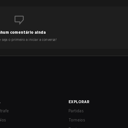
hum comentário ainda
 seja o primeiro a iniciar a conversa!
A
EXPLORAR
trafe
Partidas
Nos
Torneios