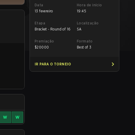
Data
Hora de início
13 fevereiro
19:45
Etapa
Localização
Bracket - Round of 16
SA
Premiação
Formato
$
20000
Best of 3
IR PARA O TORNEIO
W
W