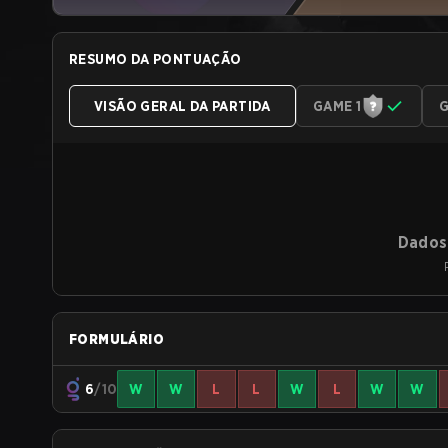
RESUMO DA PONTUAÇÃO
VISÃO GERAL DA PARTIDA
GAME 1
G
Dados 
FORMULÁRIO
6
/10
W
W
L
L
W
L
W
W