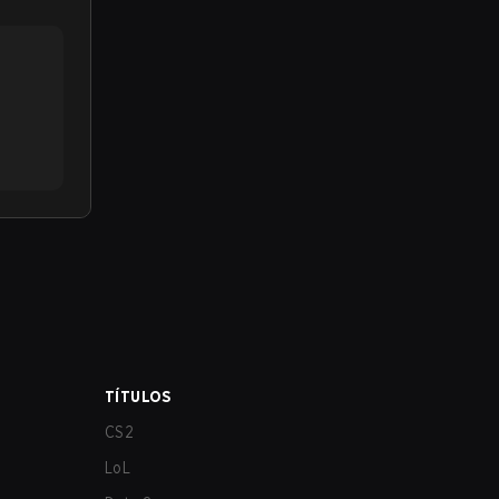
TÍTULOS
CS2
LoL