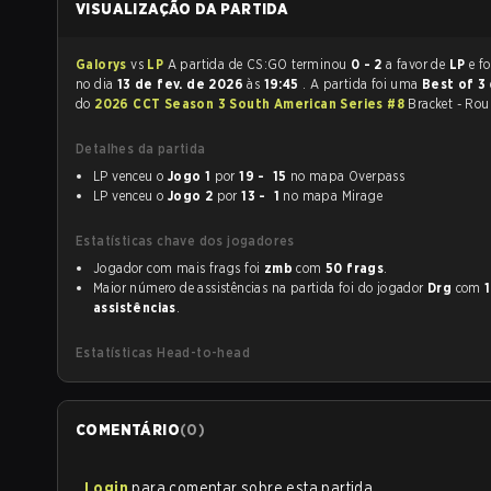
VISUALIZAÇÃO DA PARTIDA
Galorys
vs
LP
A partida de CS:GO terminou
0 - 2
a favor de
LP
e foi jog
no dia
13 de fev. de 2026
às
19:45
. A partida foi uma
Best of 3
do
2026 CCT Season 3 South American Series #8
Bracket - Rou
Detalhes da partida
LP venceu o
Jogo 1
por
19 - 15
no mapa Overpass
LP venceu o
Jogo 2
por
13 - 1
no mapa Mirage
Estatísticas chave dos jogadores
Jogador com mais frags foi
zmb
com
50 frags
.
Maior número de assistências na partida foi do jogador
Drg
com
assistências
.
Estatísticas Head-to-head
COMENTÁRIO
(
0
)
Login
para comentar sobre esta partida