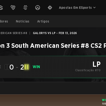
Apostas Em ESports
dores
Notícias
Artigos
ERICAN SERIES #8
|
GALORYS VS LP - FEB 13, 2026
n 3 South American Series #8
CS2
LP
0
-
2
E
WIN
Classificação #70
W
10