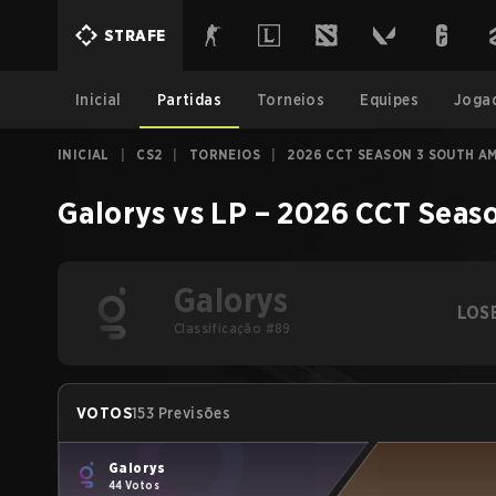
STRAFE
Inicial
Partidas
Torneios
Equipes
Joga
INICIAL
|
CS2
|
TORNEIOS
|
2026 CCT SEASON 3 SOUTH AM
Galorys
vs
LP
–
2026 CCT Seaso
Galorys
LOS
Classificação #89
VOTOS
153 Previsões
Galorys
44 Votos