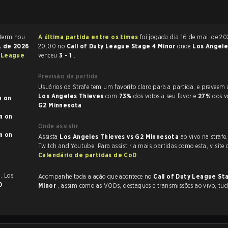
A partida de Call of Duty terminou
A última partida entre os times
foi jogada dia 16 de mai. de 2026 às
. de 2026
20:00 no
Call of Duty League Stage 4 Minor
onde
Los Angele
y League
venceu
3 - 1
.
Previsão da partida
Usuários da Strafe tem um favorito claro
Los Angeles Thieves
com
73%
dos votos a seu favor e
27%
dos v
on
G2 Minnesota
.
on
Onde assistir
on
Assista
Los Angeles Thieves vs G2 Minnesota
ao vivo na strafe
Twitch and Youtube. Para assistir a mais partidas como esta, visite 
Calendário de partidas de CoD
.
s
. Los
Acompanhe toda a ação que acontece no
Call of Duty League St
0
Minor
, assim como as VODs, destaques e transmissões ao vivo, tu