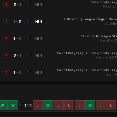
Call of Duty Lea
3
-
1
MIN
Playoffs 
Call of Duty League Stage 3 Major
1
-
3
MIN
Qualifie
Call of Duty League St
3
-
0
MIN
Playoffs - 
Call of Duty League - Call of Duty Lea
3
-
1
MIN
Playoffs - LB Q
Call of Duty League - Call of Duty Lea
3
-
0
MIN
Qualifie
Major
W
W
3
/10
L
W
L
L
L
W
L
L