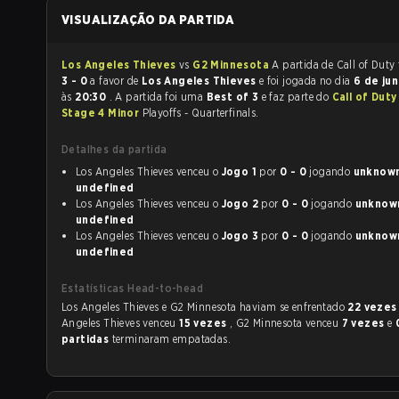
VISUALIZAÇÃO DA PARTIDA
Los Angeles Thieves
vs
G2 Minnesota
3 - 0
a favor de
Los Angeles Thieves
e foi jogada no dia
6 de jun
às
20:30
. A partida foi uma
Best of 3
e faz parte do
Call of Dut
Stage 4 Minor
Playoffs - Quarterfinals.
Detalhes da partida
Los Angeles Thieves venceu o
Jogo 1
por
0 - 0
jogando
unknown 
undefined
Los Angeles Thieves venceu o
Jogo 2
por
0 - 0
jogando
unknown 
undefined
Los Angeles Thieves venceu o
Jogo 3
por
0 - 0
jogando
unknown 
undefined
Estatísticas Head-to-head
Los Angeles Thieves e G2 Minnesota haviam se enfrentado
22 veze
Angeles Thieves venceu
15 vezes
, G2 Minnesota venceu
7 vezes
e
partidas
terminaram empatadas.