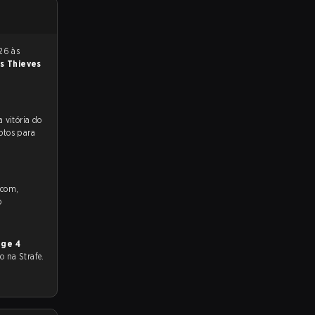
s Thieves
 para a partida, e preveem a vitória do
otos para
.com,
o
age 4
do na Strafe.