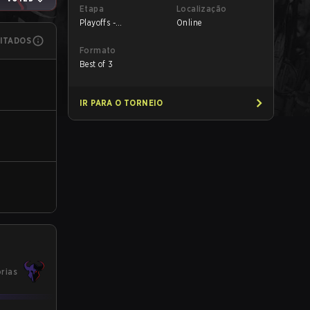
Etapa
Localização
Playoffs -
Online
Quarterfinals
MITADOS
Formato
Best of 3
IR PARA O TORNEIO
órias