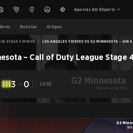
Apostas Em ESports
dores
Notícias
Artigos
GUE STAGE 4 MINOR
|
LOS ANGELES THIEVES VS G2 MINNESOTA - JUN 6
nesota
–
Call of Duty League Stage 
G2 Minnesota
3
-
0
LOSE
Classificação #15
G2 Minn
180