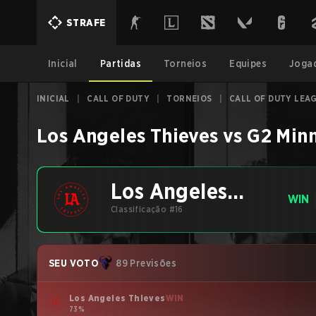
STRAFE
Inicial
Partidas
Torneios
Equipes
Joga
INICIAL
|
CALL OF DUTY
|
TORNEIOS
|
CALL OF DUTY LEA
Los Angeles Thieves
vs
G2 Min
Los Angeles
WIN
Thieves
Classificação #16
SEU VOTO
89 Previsões
Los Angeles Thieves
WIN
73%