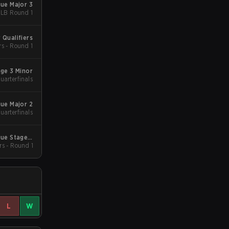
gue Major 3
- LB Round 1
 Qualifiers
rs - Round 1
age 3 Minor
Quarterfinals
gue Major 2
uarterfinals
gue Stage 2
rs - Round 1
 Qualifiers
L
W