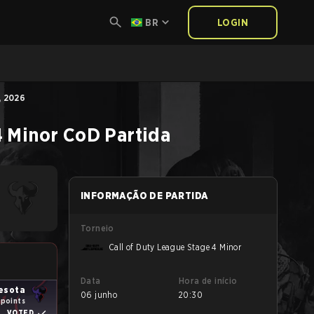
BR
LOGIN
, 2026
4 Minor
CoD
Partida
INFORMAÇÃO DE PARTIDA
Torneio
Call of Duty League Stage 4 Minor
Data
Hora de início
esota
06 junho
20:30
 points
VOTED