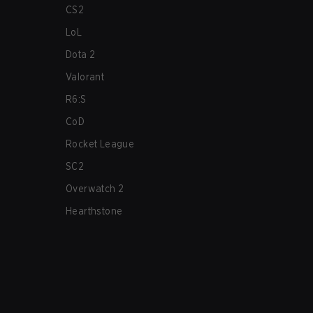
CS2
LoL
Dota 2
Valorant
R6:S
CoD
Rocket League
SC2
Overwatch 2
Hearthstone