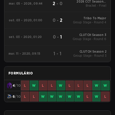
2026 CCT Season 3
2
-
0
mar. 05 - 2026, 09:44
South American
Bracket - Final
Series #9
Tribo To Major
0
-
2
out. 03 - 2020, 01:00
Group Stage - Round 4
CLUTCH Season 3
0
-
1
set. 03 - 2020, 01:20
Group Stage - Round 6
CLUTCH Season 2
1
-
1
mar. 11 - 2020, 09:15
Group Stage - Round 3
FORMULÁRIO
4
/10
L
W
L
L
W
L
L
L
W
W
6
/10
L
L
W
W
W
W
W
L
W
L