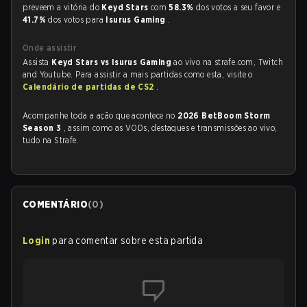
preveem a vitória do
Keyd Stars
com
58.3%
dos votos a seu favor e
41.7%
dos votos para
Isurus Gaming
.
Onde assistir
Assista
Keyd Stars vs Isurus Gaming
ao vivo na strafe.com, Twitch
and Youtube. Para assistir a mais partidas como esta, visite o
Calendário de partidas de CS2
.
Acompanhe toda a ação que acontece no
2026 BetBoom Storm
Season 3
, assim como as VODs, destaques e transmissões ao vivo,
tudo na Strafe.
COMENTÁRIO
(
0
)
Login
para comentar sobre esta partida