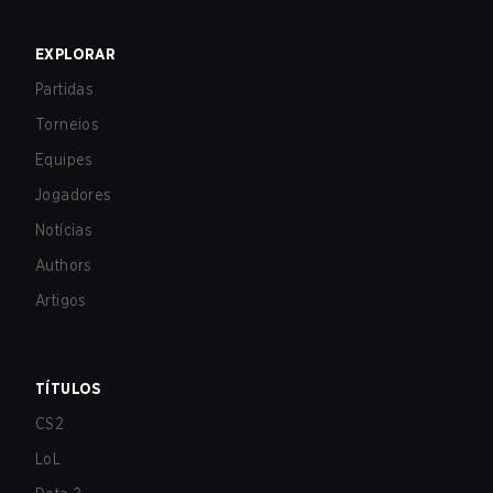
EXPLORAR
Partidas
Torneios
Equipes
Jogadores
Notícias
Authors
Artigos
TÍTULOS
CS2
LoL