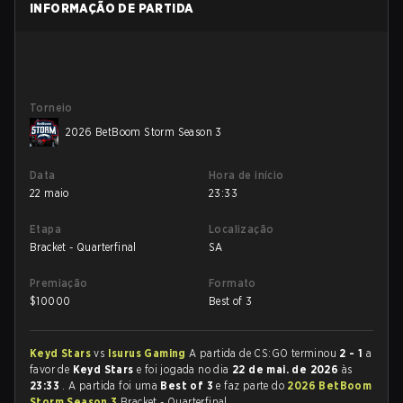
INFORMAÇÃO DE PARTIDA
Torneio
2026 BetBoom Storm Season 3
Data
Hora de início
22 maio
23:33
Etapa
Localização
Bracket - Quarterfinal
SA
Premiação
Formato
$
10000
Best of 3
Keyd Stars
vs
Isurus Gaming
A partida de CS:GO terminou
2 - 1
a
favor de
Keyd Stars
e foi jogada no dia
22 de mai. de 2026
às
23:33
. A partida foi uma
Best of 3
e faz parte do
2026 BetBoom
Storm Season 3
Bracket - Quarterfinal.