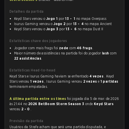
Detalhes da partida
Keyd Stars venceu o
Jogo 1
por
13 - 1
no mapa Overpass
Isurus Gaming venceu o
Jogo 2
por
13 - 4
no mapa Ancient
Keyd Stars venceu o
Jogo 3
por
13 - 6
no mapa Dust II
Estatísticas chave dos jogadores
Jogador com mais frags foi
zede
com
46 frags
.
Maior número de assistências na partida foi do jogador
lash
com
22 assistências
.
Estatísticas Head-to-head
Keyd Stars e Isurus Gaming haviam se enfrentado
4 vezes
. Keyd
Stars venceu
1 vezes
, Isurus Gaming venceu
2 vezes
e
1 partidas
terminaram empatadas.
A última partida entre os times
foi jogada dia 5 de mar. de 2026
às 21:44 no
2026 BetBoom Storm Season 3
onde
Keyd Stars
venceu
2 - 0
.
Previsão da partida
Usuários da Strafe acham que será uma partida disputada, e