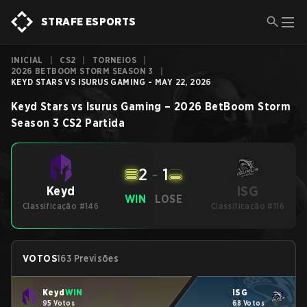
STRAFE ESPORTS
INICIAL
|
CS2
|
TORNEIOS
|
2026 BETBOOM STORM SEASON 3
|
KEYD STARS VS ISURUS GAMING - MAY 22, 2026
Keyd Stars
vs
Isurus Gaming
–
2026 BetBoom Storm
Season 3
CS2
Partida
2
-
1
ISG
Keyd
WIN
LOSE
Classificação #146
Classificação #116
VOTOS
163 Previsões
Keyd
WIN
ISG
95 Votos
68 Votos