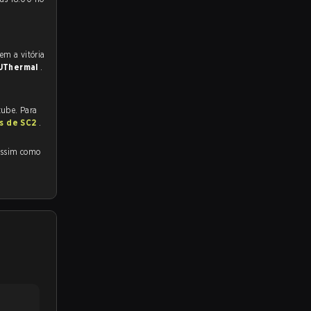
UThermal
.
tube. Para
as de SC2
.
ssim como