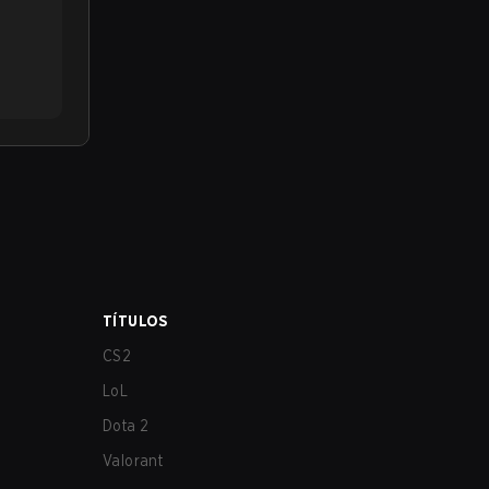
TÍTULOS
CS2
LoL
Dota 2
Valorant