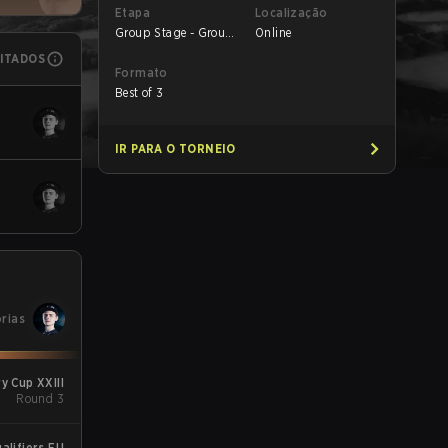
Etapa
Localização
Group Stage - Group
Online
C
MITADOS
Formato
Best of 3
IR PARA O TORNEIO
órias
 Cup XXIII
Round 3
alifiers EU