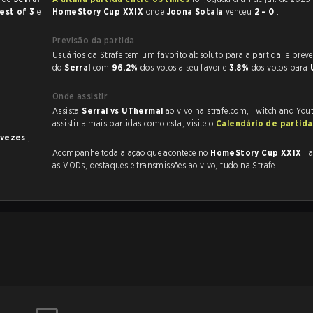
est of 3
e
HomeStory Cup XXIX
onde
Joona Sotala
venceu
2 - 0
.
Previsão da partida
Usuários da Strafe tem um favorito absoluto para a partida, e preveem a vitória
do
Serral
com
96.2%
dos votos a seu favor e
3.8%
dos votos para
Onde assistir
Assista
Serral vs UThermal
ao vivo na strafe.com, Twitch and You
assistir a mais partidas como esta, visite o
Calendário de partid
 vezes
,
Acompanhe toda a ação que acontece no
HomeStory Cup XXIX
, a
as VODs, destaques e transmissões ao vivo, tudo na Strafe.