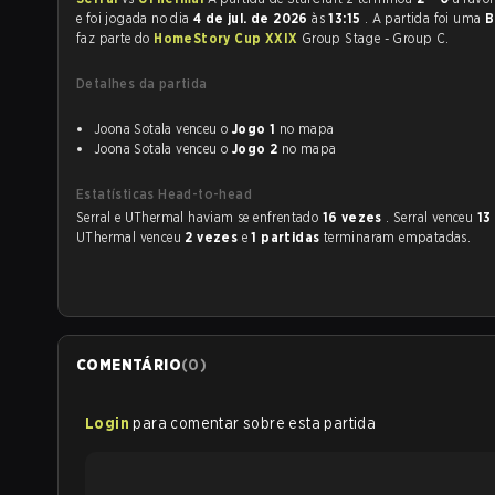
e foi jogada no dia
4 de jul. de 2026
às
13:15
. A partida foi uma
B
faz parte do
HomeStory Cup XXIX
Group Stage - Group C.
Detalhes da partida
Joona Sotala venceu o
Jogo 1
no mapa
Joona Sotala venceu o
Jogo 2
no mapa
Estatísticas Head-to-head
Serral e UThermal haviam se enfrentado
16 vezes
. Serral venceu
13
UThermal venceu
2 vezes
e
1 partidas
terminaram empatadas.
COMENTÁRIO
(
0
)
Login
para comentar sobre esta partida