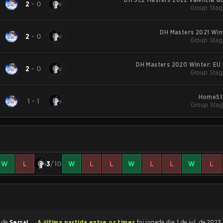
2
-
0
Group Stag
DH Masters 2021 Win
2
-
0
Group Stag
DH Masters 2020 Winter: EU 
2
-
0
Group Stag
HomeSt
1
-
1
Group Stag
W
L
3
/10
W
L
L
W
L
L
W
L
r de
Serral
A última partida entre os times
foi jogada dia 1 de jul. de 2023