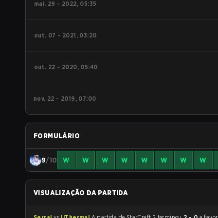
mai. 29 - 2022, 05:35
out. 07 - 2021, 03:20
out. 22 - 2020, 05:40
nov. 22 - 2019, 07:00
FORMULÁRIO
9
/10
W
W
W
W
W
W
W
W
VISUALIZAÇÃO DA PARTIDA
Serral
vs
UThermal
A partida de StarCraft 2 terminou
2 - 0
a favo