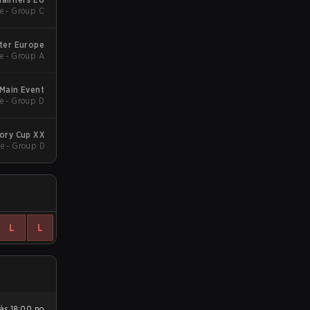
e - Group C
ter Europe
e - Group A
Main Event
e - Group D
ory Cup XX
e - Group D
L
L
 às 18:00 no