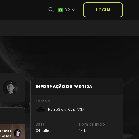
BR
LOGIN
INFORMAÇÃO DE PARTIDA
Torneio
HomeStory Cup XXIX
Data
Hora de início
04 julho
13:15
ermal
2 Votos