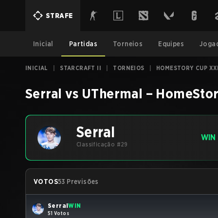
STRAFE
Inicial
Partidas
Torneios
Equipes
Joga
INICIAL
|
STARCRAFT II
|
TORNEIOS
|
HOMESTORY CUP XX
Serral
vs
UThermal
–
HomeStor
Serral
WIN
Classificação #29
VOTOS
53 Previsões
Serral
WIN
51 Votos