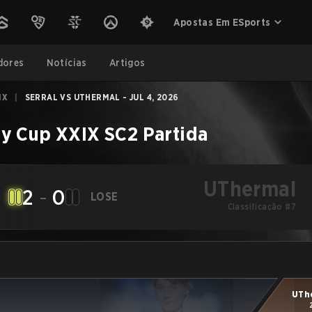
Apostas Em ESports
dores
Notícias
Artigos
IX
|
SERRAL VS UTHERMAL - JUL 4, 2026
y Cup XXIX
SC2
Partida
UThermal
2
-
0
LOSE
Classificação #7
UTh