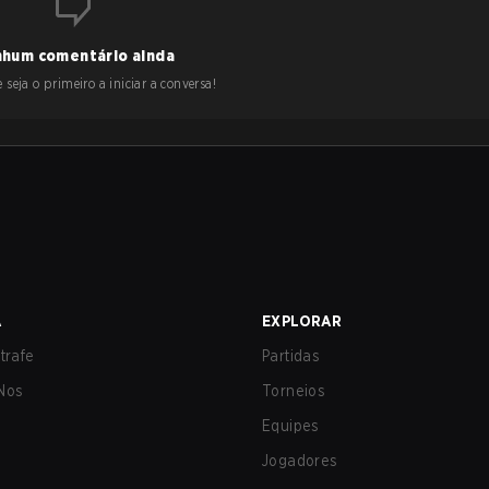
hum comentário ainda
 seja o primeiro a iniciar a conversa!
A
EXPLORAR
trafe
Partidas
Nos
Torneios
Equipes
Jogadores