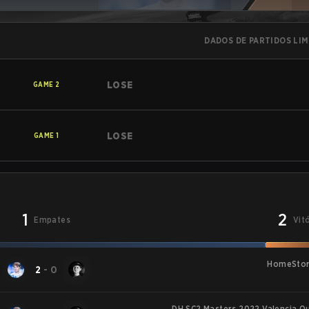
DADOS DE PARTIDOS LI
LOSE
GAME
2
LOSE
GAME
1
1
2
Empates
Vit
HomeStory
2
-
0
DH SC2 Masters 2022 Valencia Qu