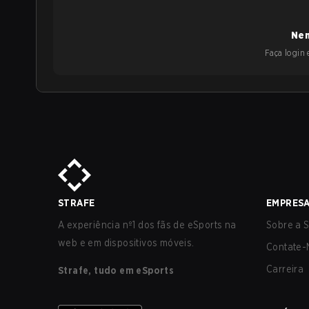
Nen
Faça login e
STRAFE
EMPRES
A experiência nº1 dos fãs de eSports na
Sobre a S
web e em dispositivos móveis.
Contate-
Carreira
Strafe, tudo em eSports