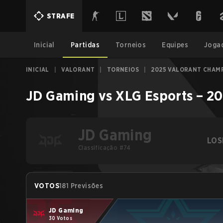
STRAFE
Inicial
Partidas
Torneios
Equipes
Joga
INICIAL
|
VALORANT
|
TORNEIOS
|
2025 VALORANT CHAMP
JD Gaming
vs
XLG Esports
–
20
JD Gaming
LOS
Classificação #74
VOTOS
181 Previsões
JD Gaming
30 Votos