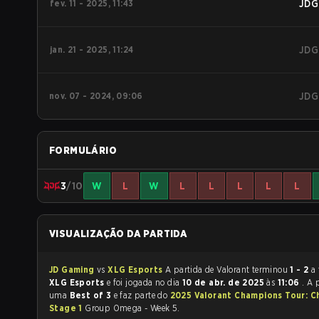
fev. 11 - 2025, 11:43
JDG
jan. 21 - 2025, 11:24
JDG
nov. 07 - 2024, 09:06
JDG
FORMULÁRIO
3
/10
W
L
W
L
L
L
L
L
VISUALIZAÇÃO DA PARTIDA
JD Gaming
vs
XLG Esports
A partida de Valorant terminou
1 - 2
a 
XLG Esports
e foi jogada no dia
10 de abr. de 2025
às
11:06
. A 
uma
Best of 3
e faz parte do
2025 Valorant Champions Tour: C
Stage 1
Group Omega - Week 5.