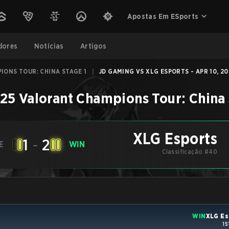
Apostas Em ESports
dores
Notícias
Artigos
IONS TOUR: CHINA STAGE 1
|
JD GAMING VS XLG ESPORTS - APR 10, 20
25 Valorant Champions Tour: China 
XLG Esports
1
-
2
E
WIN
Classificação #40
WIN
XLG Es
15