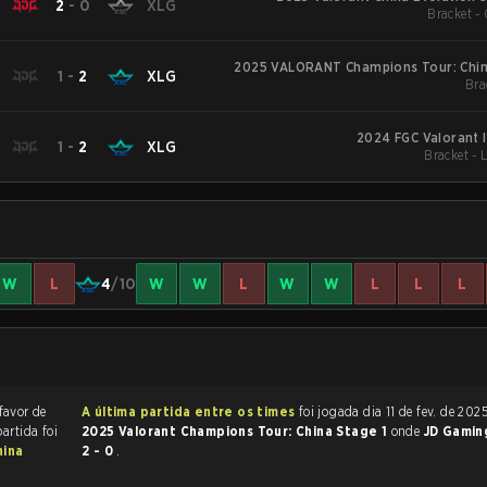
2
-
0
XLG
Bracket - 
2025 VALORANT Champions Tour: Chin
1
-
2
XLG
Bra
2024 FGC Valorant I
1
-
2
XLG
Bracket - 
W
L
4
/10
W
W
L
W
W
L
L
L
favor de
A última partida entre os times
foi jogada dia 11 de fev. de 202
partida foi
2025 Valorant Champions Tour: China Stage 1
onde
JD Gami
hina
2 - 0
.