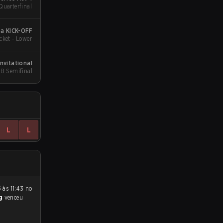
Quarterfinal
a KICK-OFF
cket - Lower
nvitational
LB Semifinal
L
L
5 às 11:43 no
ng
venceu