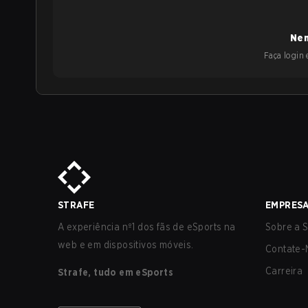
Nen
Faça login e
STRAFE
EMPRES
A experiência nº1 dos fãs de eSports na
Sobre a S
web e em dispositivos móveis.
Contate-
Carreira
Strafe, tudo em eSports