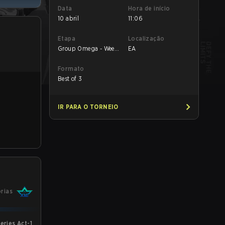
Data
Hora de início
10 abril
11:06
Etapa
Localização
Group Omega - Week
EA
5
Formato
Best of 3
IR PARA O TORNEIO
órias
eries Act-1