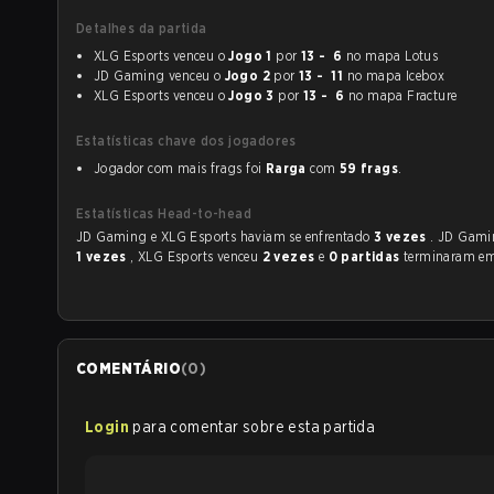
Detalhes da partida
XLG Esports venceu o
Jogo 1
por
13 - 6
no mapa Lotus
JD Gaming venceu o
Jogo 2
por
13 - 11
no mapa Icebox
XLG Esports venceu o
Jogo 3
por
13 - 6
no mapa Fracture
Estatísticas chave dos jogadores
Jogador com mais frags foi
Rarga
com
59 frags
.
Estatísticas Head-to-head
JD Gaming e XLG Esports haviam se enfrentado
3 vezes
. JD Gami
1 vezes
, XLG Esports venceu
2 vezes
e
0 partidas
terminaram e
COMENTÁRIO
(
0
)
Login
para comentar sobre esta partida