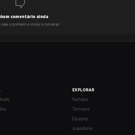
hum comentário ainda
 seja o primeiro a iniciar a conversa!
A
EXPLORAR
trafe
Partidas
Nos
Torneios
Equipes
Jogadores