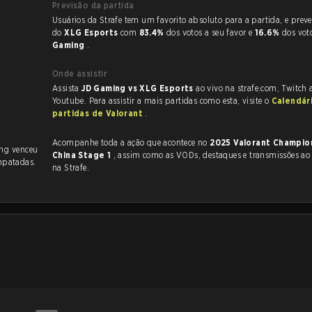
Previsão da partida
Usuários da Strafe tem um favorito absoluto para a partida, e preveem a vitória
do
XLG Esports
com
83.4%
dos votos a seu favor e
16.6%
dos vot
Gaming
.
Onde assistir
Assista
JD Gaming vs XLG Esports
ao vivo na strafe.com, Twitch
Youtube. Para assistir a mais partidas como esta, visite o
Calendár
partidas de Valorant
.
Acompanhe toda a ação que acontece no
2025 Valorant Champio
ng venceu
China Stage 1
, assim como as VODs, destaques e transmissões ao vivo, tudo
mpatadas.
na Strafe.