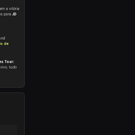
os para
JD
 and
io de
ns Tour: