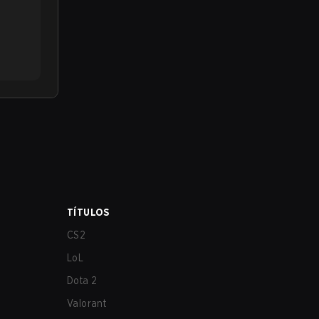
TÍTULOS
CS2
LoL
Dota 2
Valorant