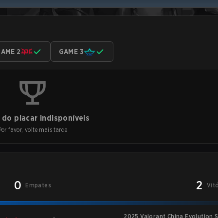
AME 2
GAME 3
do placar indisponíveis
Por favor, volte mais tarde
0
2
Empates
Vit
2025 Valorant China Evolution S