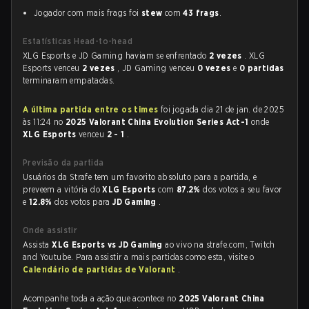
Jogador com mais frags foi
stew
com
43 frags
.
Estatísticas Head-to-head
XLG Esports e JD Gaming haviam se enfrentado
2 vezes
. XLG
Esports venceu
2 vezes
, JD Gaming venceu
0 vezes
e
0 partidas
terminaram empatadas.
A última partida entre os times
foi jogada dia 21 de jan. de 2025
às 11:24 no
2025 Valorant China Evolution Series Act-1
onde
XLG Esports
venceu
2 - 1
.
Previsão da partida
Usuários da Strafe tem um favorito absoluto para a partida, e
preveem a vitória do
XLG Esports
com
87.2%
dos votos a seu favor
e
12.8%
dos votos para
JD Gaming
.
Onde assistir
Assista
XLG Esports vs JD Gaming
ao vivo na strafe.com, Twitch
and Youtube. Para assistir a mais partidas como esta, visite o
Calendário de partidas de Valorant
.
Acompanhe toda a ação que acontece no
2025 Valorant China