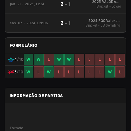
2025 VALORANT
2
-
1
jan. 21 - 2025, 11:24
Champions Tour:
Bracket - Lower
China KICK-OFF
2024 FGC Valorant
2
-
1
nov. 07 - 2024, 09:06
Bracket - LB Semifinal
Invitational
FORMULÁRIO
4
/10
W
W
L
W
W
L
L
L
L
L
3
/10
W
L
W
L
L
L
L
L
W
L
INFORMAÇÃO DE PARTIDA
Torneio