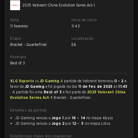
2025 Valorant China Evolution Series Act-1
Data
Hora de início
11 fevereiro
11:43
Etapa
Localização
Bracket - Quarterfinal
EA
Formato
Best of 3
XLG Esports
vs
JD Gaming
A partida de Valorant terminou
0 - 2
a
favor de
JD Gaming
e foi jogada no dia
11 de fev. de 2025
às
11:43
. A partida foi uma
Best of 3
e faz parte do
2025 Valorant China
Evolution Series Act-1
Bracket - Quarterfinal.
Detalhes da partida
JD Gaming venceu o
Jogo 1
por
16 - 14
no mapa Abyss
JD Gaming venceu o
Jogo 2
por
12 - 5
no mapa Lotus
Estatísticas chave dos jogadores