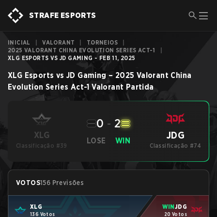
STRAFE ESPORTS
INICIAL
|
VALORANT
|
TORNEIOS
|
2025 VALORANT CHINA EVOLUTION SERIES ACT-1
|
XLG ESPORTS VS JD GAMING - FEB 11, 2025
XLG Esports
vs
JD Gaming
–
2025 Valorant China
Evolution Series Act-1
Valorant
Partida
0
-
2
JDG
XLG
LOSE
WIN
Classificação #39
Classificação #74
VOTOS
156 Previsões
XLG
WIN
JDG
136 Votos
20 Votos