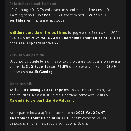
Estatísticas Head-to-head
JD Gaming e XLG Esports haviam se enfrentado
1 vezes
. JD
Gaming venceu
0 vezes
, XLG Esports venceu
1 vezes
e
0
partidas
terminaram empatadas.
A última partida entre os times
foi jogada dia 7 de nov. de 2024
às 09:06 no
2025 VALORANT Champions Tour: China KICK-OFF
onde
XLG Esports
venceu
2 - 1
.
Previsão da partida
Usuários da Strafe tem um favorito claro para a partida, e preveem a
vitória do
XLG Esports
com
76.6%
dos votos a seu favor e
23.4%
dos votos para
JD Gaming
.
Onde assistir
Assista
JD Gaming vs XLG Esports
ao vivo na strafe.com, Twitch
and Youtube. Para assistir a mais partidas como esta, visite o
Calendário de partidas de Valorant
.
Acompanhe toda a ação que acontece no
2025 VALORANT
Champions Tour: China KICK-OFF
, assim como as VODs,
destaques e transmissões ao vivo, tudo na Strafe.