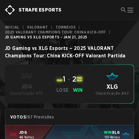
STRAFE ESPORTS
INICIAL
|
VALORANT
|
TORNEIOS
|
2025 VALORANT CHAMPIONS TOUR: CHINA KICK-OFF
|
JD GAMING VS XLG ESPORTS - JAN 21, 2025
JD Gaming
vs
XLG Esports
–
2025 VALORANT
Champions Tour: China KICK-OFF
Valorant
Partida
1
-
2
XLG
JDG
LOSE
WIN
Classificação #76
Classificação #42
VOTOS
197 Previsões
JDG
WIN
XLG
46 Votos
151 Votos