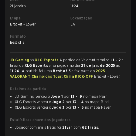
21 janeiro
11:24
Etapa
Localização
Bracket - Lower
EA
Formato
Best of 3
JD Gaming
vs
XLG Esports
A partida de Valorant terminou
1 - 2
a
favor de
XLG Esports
e foi jogada no dia
21 de jan. de 2025
às
11:24
. A partida foi uma
Best of 3
e faz parte do
2025
VALORANT Champions Tour: China KICK-OFF
Bracket - Lower.
Detalhes da partida
JD Gaming venceu o
Jogo 1
por
13 - 9
no mapa Pearl
XLG Esports venceu o
Jogo 2
por
13 - 4
no mapa Bind
XLG Esports venceu o
Jogo 3
por
13 - 6
no mapa Haven
Estatísticas chave dos jogadores
Jogador com mais frags foi
Z1yan
com
62 frags
.