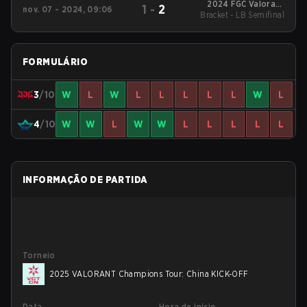
2024 FGC Valorant
1
-
2
nov. 07 - 2024, 09:06
Bracket - LB Semifinal
Invitational
FORMULÁRIO
3
/10
W
L
W
L
L
L
L
L
W
L
4
/10
W
W
L
W
W
L
L
L
L
L
INFORMAÇÃO DE PARTIDA
Torneio
2025 VALORANT Champions Tour: China KICK-OFF
Data
Hora de início