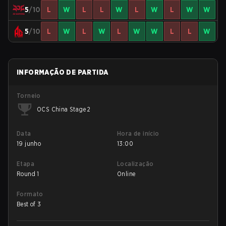
5
/10
L
W
L
L
W
L
W
L
W
W
5
/10
L
W
L
W
L
W
W
L
L
W
INFORMAÇÃO DE PARTIDA
Torneio
OCS China Stage 2
Data
Hora de início
19 junho
13:00
Etapa
Localização
Round 1
Online
Formato
Best of 3