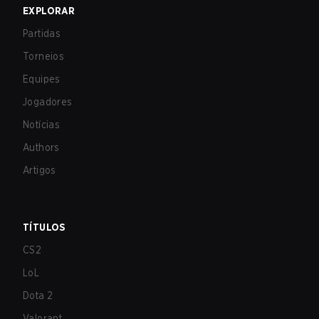
EXPLORAR
Partidas
Torneios
Equipes
Jogadores
Notícias
Authors
Artigos
TÍTULOS
CS2
LoL
Dota 2
Valorant