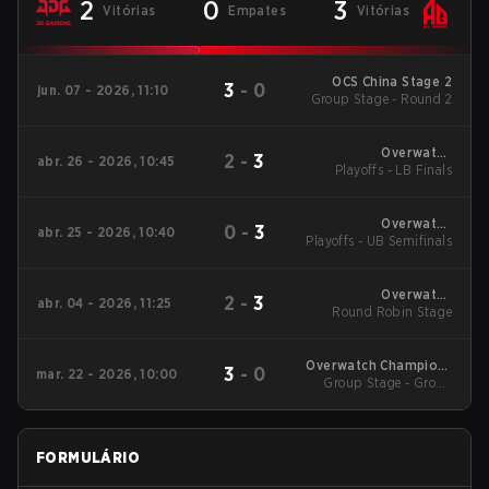
2
0
3
Vitórias
Empates
Vitórias
OCS China Stage 2
3
-
0
jun. 07 - 2026, 11:10
Group Stage - Round 2
Overwatch
2
-
3
abr. 26 - 2026, 10:45
Champions Series -
Playoffs - LB Finals
China Stage 1
Overwatch
0
-
3
abr. 25 - 2026, 10:40
Playoffs - UB Semifinals
Champions Series -
China Stage 1
Overwatch
2
-
3
abr. 04 - 2026, 11:25
Champions Series -
Round Robin Stage
China Stage 1
Overwatch Champions
3
-
0
mar. 22 - 2026, 10:00
Series - China Stage 1
Group Stage - Group
Stage
FORMULÁRIO