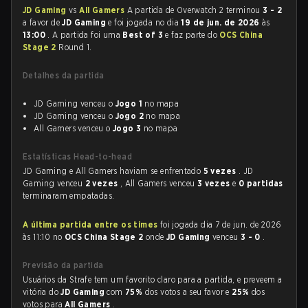
JD Gaming
vs
All Gamers
A partida de Overwatch 2 terminou
3 - 2
a favor de
JD Gaming
e foi jogada no dia
19 de jun. de 2026
às
13:00
. A partida foi uma
Best of 3
e faz parte do
OCS China
Stage 2
Round 1.
Detalhes da partida
JD Gaming venceu o
Jogo 1
no mapa
JD Gaming venceu o
Jogo 2
no mapa
All Gamers venceu o
Jogo 3
no mapa
Estatísticas Head-to-head
JD Gaming e All Gamers haviam se enfrentado
5 vezes
. JD
Gaming venceu
2 vezes
, All Gamers venceu
3 vezes
e
0 partidas
terminaram empatadas.
A última partida entre os times
foi jogada dia 7 de jun. de 2026
às 11:10 no
OCS China Stage 2
onde
JD Gaming
venceu
3 - 0
.
Previsão da partida
Usuários da Strafe tem um favorito claro para a partida, e preveem a
vitória do
JD Gaming
com
75%
dos votos a seu favor e
25%
dos
votos para
All Gamers
.