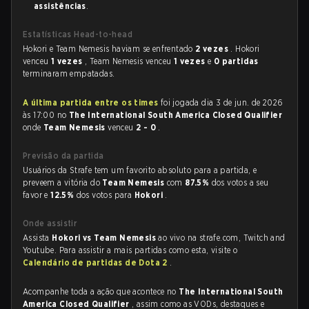
assistências
.
Estatísticas Head-to-head
Hokori e Team Nemesis haviam se enfrentado
2 vezes
. Hokori
venceu
1 vezes
, Team Nemesis venceu
1 vezes
e
0 partidas
terminaram empatadas.
A última partida entre os times
foi jogada dia 3 de jun. de 2026
às 17:00 no
The International South America Closed Qualifier
onde
Team Nemesis
venceu
2 - 0
.
Previsão da partida
Usuários da Strafe tem um favorito absoluto para a partida, e
preveem a vitória do
Team Nemesis
com
87.5%
dos votos a seu
favor e
12.5%
dos votos para
Hokori
.
Onde assistir
Assista
Hokori vs Team Nemesis
ao vivo na strafe.com, Twitch and
Youtube. Para assistir a mais partidas como esta, visite o
Calendário de partidas de Dota 2
.
Acompanhe toda a ação que acontece no
The International South
America Closed Qualifier
, assim como as VODs, destaques e