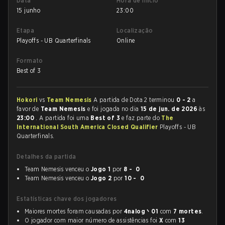
Data
Hora de início
15 junho
23:00
Etapa
Localização
Playoffs - UB Quarterfinals
Online
Formato
Best of 3
Hokori
vs
Team Nemesis
A partida de Dota 2 terminou
0 - 2
a
favor de
Team Nemesis
e foi jogada no dia
15 de jun. de 2026
às
23:00
. A partida foi uma
Best of 3
e faz parte do
The
International South America Closed Qualifier
Playoffs - UB
Quarterfinals.
Detalhes da partida
Team Nemesis venceu o
Jogo 1
por
8 - 0
Team Nemesis venceu o
Jogo 2
por
10 - 0
Estatísticas chave dos jogadores
Maiores mortes foram causadas por
4nalog丶01
com
7 mortes
.
O jogador com maior número de assistências foi
X
com
13