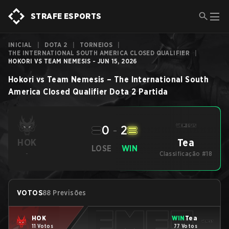
STRAFE ESPORTS
INICIAL
|
DOTA 2
|
TORNEIOS
|
THE INTERNATIONAL SOUTH AMERICA CLOSED QUALIFIER
|
HOKORI VS TEAM NEMESIS - JUN 15, 2026
Hokori
vs
Team Nemesis
–
The International South
America Closed Qualifier
Dota 2
Partida
0
-
2
Tea
HOK
LOSE
WIN
-
Classificação #18
VOTOS
88 Previsões
HOK
WIN
Tea
11 Votos
77 Votos