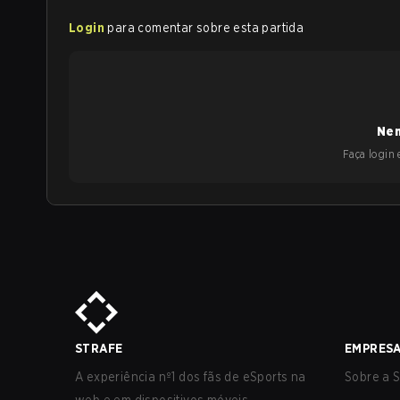
Login
para comentar sobre esta partida
Nen
Faça login e
STRAFE
EMPRES
A experiência nº1 dos fãs de eSports na
Sobre a S