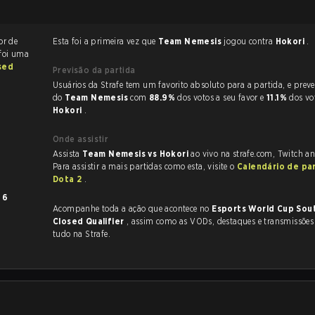
or de
Esta foi a primeira vez que
Team Nemesis
jogou contra
Hokori
.
 foi uma
sed
Previsão da partida
Usuários da Strafe tem um favorito absoluto para a partida, e preveem a vitória
do
Team Nemesis
com
88.9%
dos votos a seu favor e
11.1%
dos vo
Hokori
.
Onde assistir
Assista
Team Nemesis vs Hokori
ao vivo na strafe.com, Twitch a
Para assistir a mais partidas como esta, visite o
Calendário de pa
Dota 2
.
m
6
Acompanhe toda a ação que acontece no
Esports World Cup Sou
Closed Qualifier
, assim como as VODs, destaques e transmissões ao vivo,
tudo na Strafe.