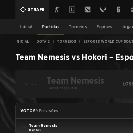
STRAFE
Inicial
Partidas
Torneios
Equipes
Joga
INICIAL
|
DOTA 2
|
TORNEIOS
|
ESPORTS WORLD CUP SOUT
Team Nemesis
vs
Hokori
–
Espo
Team Nemesis
LOS
Classificação #18
VOTOS
9 Previsões
Team Nemesis
8 Votos