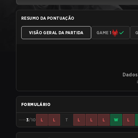
RESUMO DA PONTUAÇÃO
VISÃO GERAL DA PARTIDA
GAME 1
G
Dados 
FORMULÁRIO
3
/10
L
L
T
L
L
L
W
L