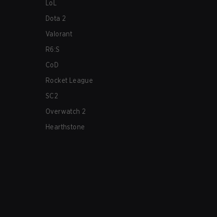
LoL
Dota 2
Valorant
R6:S
CoD
Rocket League
SC2
Overwatch 2
Hearthstone