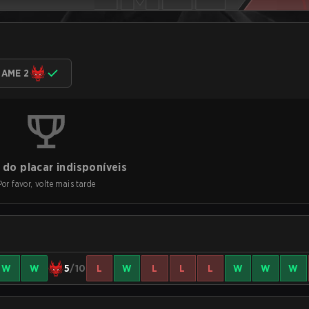
AME 2
do placar indisponíveis
Por favor, volte mais tarde
W
W
5
/10
L
W
L
L
L
W
W
W