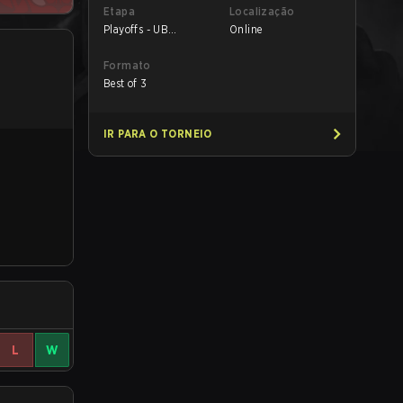
Etapa
Localização
Playoffs - UB
Online
Semifinals
Formato
Best of 3
IR PARA O TORNEIO
L
W