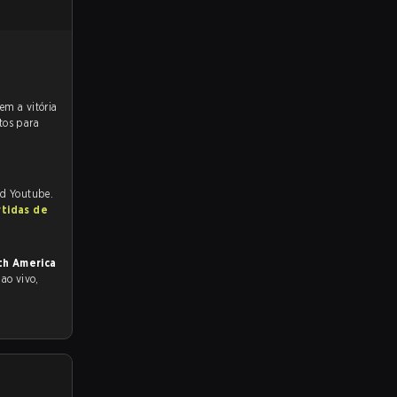
tos para
nd Youtube.
rtidas de
th America