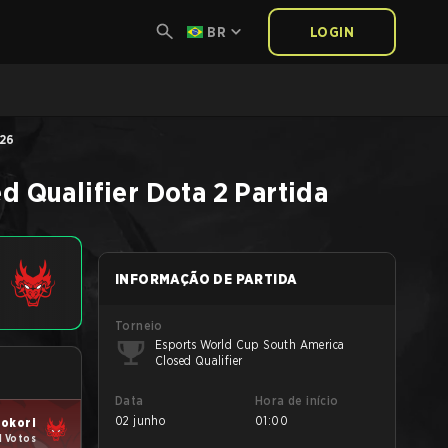
BR
LOGIN
026
d Qualifier
Dota 2
Partida
INFORMAÇÃO DE PARTIDA
Torneio
Esports World Cup South America
Closed Qualifier
Data
Hora de início
02 junho
01:00
okori
1 Votos