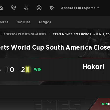
Apostas Em ESports
dores
Notícias
Artigos
H AMERICA CLOSED QUALIFIER
|
TEAM NEMESIS VS HOKORI - JUN 2, 2
rts World Cup South America Close
Hokori
0
-
2
E
WIN
-
WIN
H