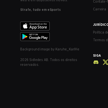
web e em dispositivos móveis.
Contate-
Carreira
Strafe, tudo em eSports
JURÍDIC
Política 
Termos d
Background image by
Karuhe_KarlHe
SIGA
2026
Sidledes AB. Todos os direitos
reservados.