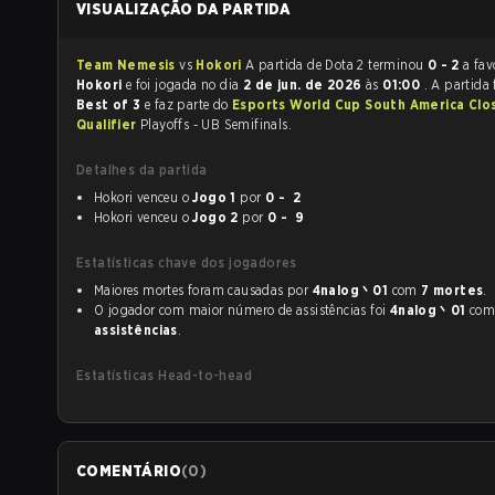
VISUALIZAÇÃO DA PARTIDA
Team Nemesis
vs
Hokori
A partida de Dota 2 terminou
0 - 2
a fav
Hokori
e foi jogada no dia
2 de jun. de 2026
às
01:00
. A partida
Best of 3
e faz parte do
Esports World Cup South America Clo
Qualifier
Playoffs - UB Semifinals.
Detalhes da partida
Hokori venceu o
Jogo 1
por
0 - 2
Hokori venceu o
Jogo 2
por
0 - 9
Estatísticas chave dos jogadores
Maiores mortes foram causadas por
4nalog丶01
com
7 mortes
.
O jogador com maior número de assistências foi
4nalog丶01
co
assistências
.
Estatísticas Head-to-head
COMENTÁRIO
(
0
)