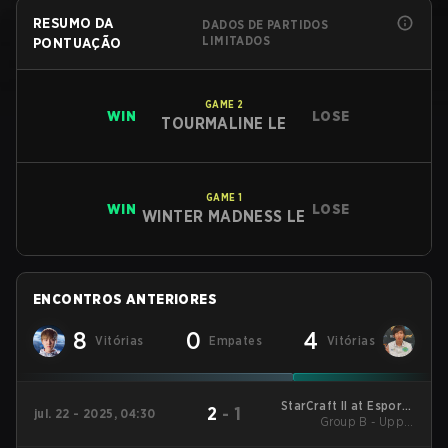
RESUMO DA
DADOS DE PARTIDOS
LIMITADOS
PONTUAÇÃO
GAME
2
WIN
LOSE
TOURMALINE LE
GAME
1
WIN
LOSE
WINTER MADNESS LE
ENCONTROS ANTERIORES
8
0
4
Vitórias
Empates
Vitórias
StarCraft II at Esports
2
-
1
jul. 22 - 2025, 04:30
World Cup 2025
Group B - Upper
Bracket Quarterfinals