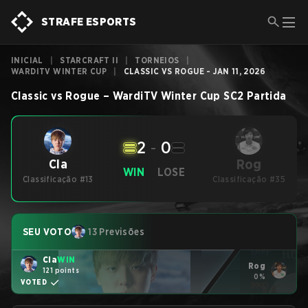
STRAFE ESPORTS
INICIAL
|
STARCRAFT II
|
TORNEIOS
|
WARDITV WINTER CUP
|
CLASSIC VS ROGUE - JAN 11, 2026
Classic
vs
Rogue
–
WardiTV Winter Cup
SC2
Partida
2
-
0
Rog
Cla
WIN
LOSE
Classificação #13
Classificação #35
SEU VOTO
13 Previsões
Cla
WIN
Rog
121 points
0%
VOTED