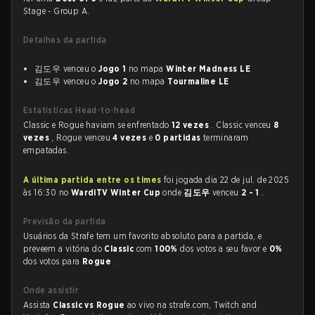
Stage - Group A.
Detalhes da partida
김도우 venceu o
Jogo 1
no mapa
Winter Madness LE
김도우 venceu o
Jogo 2
no mapa
Tourmaline LE
Estatísticas Head-to-head
Classic e Rogue haviam se enfrentado
12 vezes
. Classic venceu
8
vezes
, Rogue venceu
4 vezes
e
0 partidas
terminaram
empatadas.
A última partida entre os times
foi jogada dia 22 de jul. de 2025
às 16:30 no
WardiTV Winter Cup
onde
김도우
venceu
2 - 1
.
Previsão da partida
Usuários da Strafe tem um favorito absoluto para a partida, e
preveem a vitória do
Classic
com
100%
dos votos a seu favor e
0%
dos votos para
Rogue
.
Onde assistir
Assista
Classic vs Rogue
ao vivo na strafe.com, Twitch and