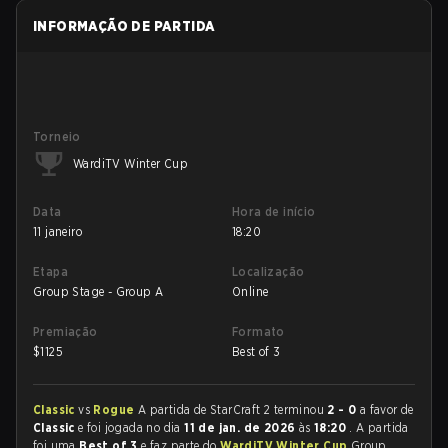
INFORMAÇÃO DE PARTIDA
Torneio
WardiTV Winter Cup
Data
Hora de início
11 janeiro
18:20
Etapa
Localização
Group Stage - Group A
Online
Premiação
Formato
$
1125
Best of 3
Classic
vs
Rogue
A partida de StarCraft 2 terminou
2 - 0
a favor de
Classic
e foi jogada no dia
11 de jan. de 2026
às
18:20
. A partida
foi uma
Best of 3
e faz parte do
WardiTV Winter Cup
Group