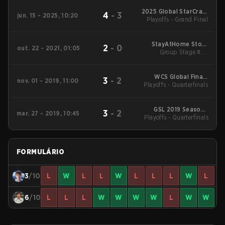
2025 Global StarCraft
4
-
3
jun. 15 - 2025, 10:20
Playoffs - Grand Final
II League Season 2
StayAtHome Story
2
-
0
out. 22 - 2021, 01:05
Group Stage #2 -
Cup #4
Opening Matches
WCS Global Finals
3
-
2
nov. 01 - 2019, 11:00
Playoffs - Quarterfinals
2019
GSL 2019 Season 1
3
-
2
mar. 27 - 2019, 10:45
Playoffs - Quarterfinals
Code S
FORMULÁRIO
3
/10
L
W
L
L
W
L
L
L
W
L
6
/10
L
L
L
W
W
W
W
L
W
W