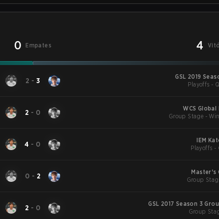
0
4
Empates
Vit
GSL 2019 Seas
2
-
3
Playoffs - 
WCS Global 
2
-
0
Group Stage - Win
IEM Kat
4
-
0
Playoffs -
Master's
0
-
2
Group Stag
GSL 2017 Season 3 Grou
2
-
0
Group Stag