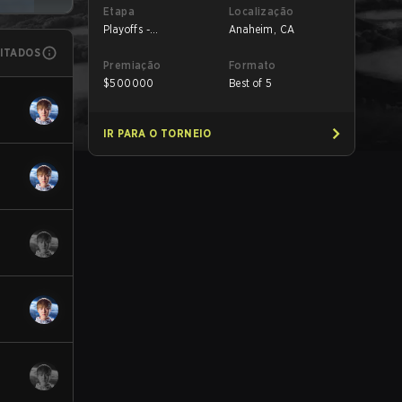
Etapa
Localização
Playoffs -
Anaheim, CA
Quarterfinals
MITADOS
Premiação
Formato
$
500000
Best of 5
IR PARA O TORNEIO