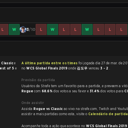
L
W
3
/10
L
W
L
L
W
L
L
L
e
Classic
e
A última partida entre os times
foi jogada dia 27 de mar. de 2019 às 10:45
est of 5
e
no
WCS Global Finals 2019
onde
김도우
venceu
3 - 2
.
Previsão da partida
Usuários da Strafe tem um favorito para a partida, e p
Rogue
com
68.6%
dos votos a seu favor e
31.4%
dos votos para
C
Onde assistir
Assista
Rogue vs Classic
ao vivo na strafe.com, Twitch and Youtu
assistir a mais partidas como esta, visite o
Calendário de partid
Acompanhe toda a ação que acontece no
WCS Global Finals 201