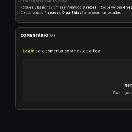
Estatísticas Head-to-head
Rogue e Classic haviam se enfrentado
8 vezes
. Rogue venceu
4 ve
Classic venceu
4 vezes
e
0 partidas
terminaram empatadas.
COMENTÁRIO
(
0
)
Login
para comentar sobre esta partida
Nen
Faça login e