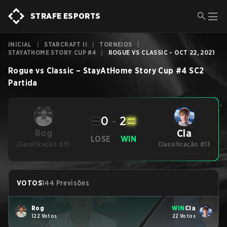
STRAFE ESPORTS
INICIAL
|
STARCRAFT II
|
TORNEIOS
|
STAYATHOME STORY CUP #4
|
ROGUE VS CLASSIC - OCT 22, 2021
Rogue
vs
Classic
–
StayAtHome Story Cup #4
SC2
Partida
0
-
2
Cla
Rog
LOSE
WIN
Classificação #35
Classificação #13
VOTOS
144 Previsões
Rog
WIN
Cla
122 Votos
22 Votos