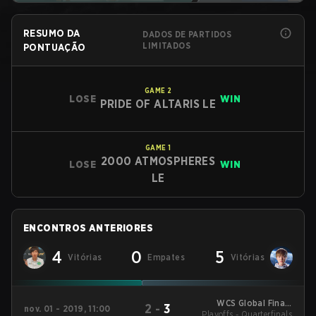
RESUMO DA
DADOS DE PARTIDOS
LIMITADOS
PONTUAÇÃO
GAME
2
LOSE
WIN
PRIDE OF ALTARIS LE
GAME
1
2000 ATMOSPHERES
LOSE
WIN
LE
ENCONTROS ANTERIORES
4
0
5
Vitórias
Empates
Vitórias
WCS Global Finals
2
-
3
nov. 01 - 2019, 11:00
Playoffs - Quarterfinals
2019