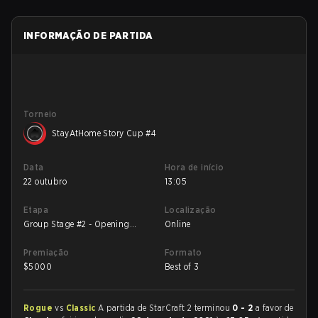
INFORMAÇÃO DE PARTIDA
Torneio
StayAtHome Story Cup #4
Data
Hora de início
22 outubro
13:05
Etapa
Localização
Group Stage #2 - Opening
Online
Matches
Premiação
Formato
$
5000
Best of 3
Rogue
vs
Classic
A partida de StarCraft 2 terminou
0 - 2
a favor de