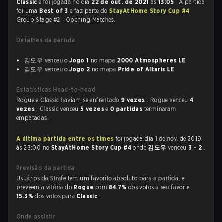
Classic
e foi jogada no dia
22 de out. de 2021
às
13:05
. A partida
foi uma
Best of 3
e faz parte do
StayAtHome Story Cup #4
Group Stage #2 - Opening Matches.
Detalhes da partida
김도우 venceu o
Jogo 1
no mapa
2000 Atmospheres LE
김도우 venceu o
Jogo 2
no mapa
Pride of Altaris LE
Estatísticas Head-to-head
Rogue e Classic haviam se enfrentado
9 vezes
. Rogue venceu
4
vezes
, Classic venceu
5 vezes
e
0 partidas
terminaram
empatadas.
A última partida entre os times
foi jogada dia 1 de nov. de 2019
às 23:00 no
StayAtHome Story Cup #4
onde
김도우
venceu
3 - 2
.
Previsão da partida
Usuários da Strafe tem um favorito absoluto para a partida, e
preveem a vitória do
Rogue
com
84.7%
dos votos a seu favor e
15.3%
dos votos para
Classic
.
Onde assistir