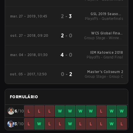
GSL 2019 Season 1
2
-
3
mar. 27 - 2019, 10:45
Playoffs - Quarterfinals
Code S
WCS Global Finals
2
-
0
out. 27 - 2018, 09:20
Group Stage - Winners'
2018
Match
IEM Katowice 2018
4
-
0
mar. 04 - 2018, 01:30
Playoffs - Grand Final
Master's Coliseum 2
0
-
2
out. 05 - 2017, 12:50
Group Stage - Group C
FORMULÁRIO
6
/10
L
L
L
W
W
W
W
L
W
W
3
/10
L
W
L
L
W
L
L
L
W
L