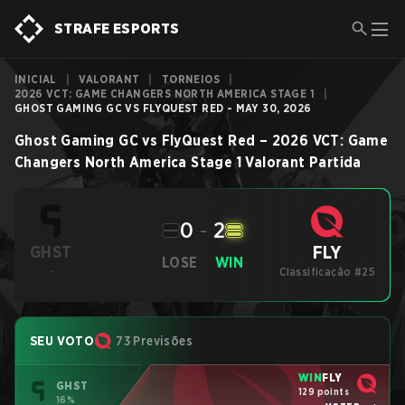
STRAFE ESPORTS
INICIAL
|
VALORANT
|
TORNEIOS
|
2026 VCT: GAME CHANGERS NORTH AMERICA STAGE 1
|
GHOST GAMING GC VS FLYQUEST RED - MAY 30, 2026
Ghost Gaming GC
vs
FlyQuest Red
–
2026 VCT: Game
Changers North America Stage 1
Valorant
Partida
0
-
2
FLY
GHST
LOSE
WIN
-
Classificação #25
SEU VOTO
73 Previsões
WIN
FLY
GHST
129 points
16%