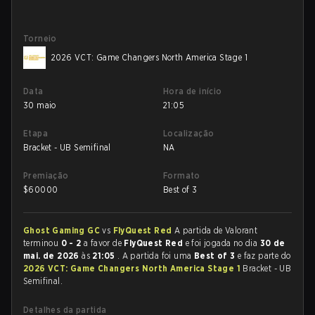
Torneio
2026 VCT: Game Changers North America Stage 1
Data
Hora de início
30 maio
21:05
Etapa
Localização
Bracket - UB Semifinal
NA
Premiação
Formato
$
60000
Best of 3
Ghost Gaming GC
vs
FlyQuest Red
A partida de Valorant
terminou
0 - 2
a favor de
FlyQuest Red
e foi jogada no dia
30 de
mai. de 2026
às
21:05
. A partida foi uma
Best of 3
e faz parte do
2026 VCT: Game Changers North America Stage 1
Bracket - UB
Semifinal.
Detalhes da partida