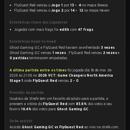
FlyQuest Red venceu o
Jogo 1
por
13 - 4
no mapa Breeze
FlyQuest Red venceu o
Jogo 2
por
14 - 12
no mapa Haven
Estatísticas chave dos jogadores
Jogador com mais frags foi
edith
com
47 frags
.
Estatísticas Head-to-head
Ghost Gaming GC e FlyQuest Red haviam se enfrentado
3 vezes
.
Ghost Gaming GC venceu
1 vezes
, FlyQuest Red venceu
2 vezes
e
0 partidas
terminaram empatadas.
A última partida entre os times
foi jogada dia 18 de mai. de
2026 às 21:08 no
2026 VCT: Game Changers North America
Stage 1
onde
FlyQuest Red
venceu
2 - 0
.
Previsão da partida
Usuários da Strafe tem um favorito absoluto para a partida, e
preveem a vitória do
FlyQuest Red
com
83.6%
dos votos a seu
favor e
16.4%
dos votos para
Ghost Gaming GC
.
Onde assistir
Assista
Ghost Gaming GC vs FlyQuest Red
ao vivo na strafe.com,