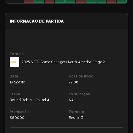
INFORMAÇÃO DE PARTIDA
Torneio
2025 VCT: Game Changers North America Stage 2
Data
Hora de início
18 agosto
22:08
Etapa
Localização
Round Robin - Round 4
NA
Premiação
Formato
$
60000
Best of 3