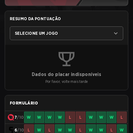
RESUMO DA PONTUAÇÃO
SELECIONE UM JOGO
Dados do placar indisponíveis
Por favor, volte mais tarde
FORMULÁRIO
7
/10
W
W
W
W
L
L
W
W
W
L
6
/10
L
W
L
W
W
L
W
W
L
W