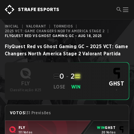
STRAFE ESPORTS
INICIAL
|
VALORANT
|
TORNEIOS
|
2025 VCT: GAME CHANGERS NORTH AMERICA STAGE 2
|
FLYQUEST RED VS GHOST GAMING GC - AUG 18, 2025
FlyQuest Red
vs
Ghost Gaming GC
–
2025 VCT: Game
Changers North America Stage 2
Valorant
Partida
0
-
2
GHST
FLY
LOSE
WIN
Classificação #25
-
VOTOS
131 Previsões
FLY
WIN
GHST
111 Votos
20 Votos