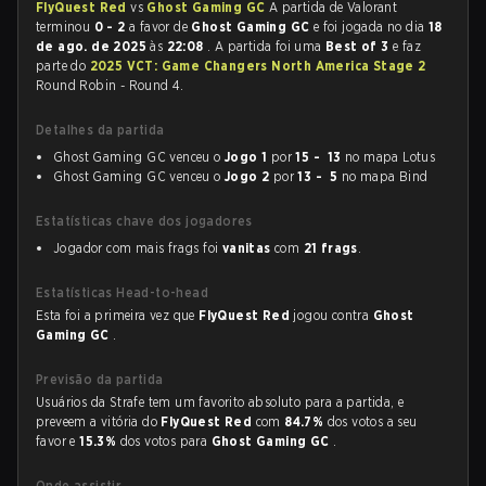
FlyQuest Red
vs
Ghost Gaming GC
A partida de Valorant
terminou
0 - 2
a favor de
Ghost Gaming GC
e foi jogada no dia
18
de ago. de 2025
às
22:08
. A partida foi uma
Best of 3
e faz
parte do
2025 VCT: Game Changers North America Stage 2
Round Robin - Round 4.
Detalhes da partida
Ghost Gaming GC venceu o
Jogo 1
por
15 - 13
no mapa Lotus
Ghost Gaming GC venceu o
Jogo 2
por
13 - 5
no mapa Bind
Estatísticas chave dos jogadores
Jogador com mais frags foi
vanitas
com
21 frags
.
Estatísticas Head-to-head
Esta foi a primeira vez que
FlyQuest Red
jogou contra
Ghost
Gaming GC
.
Previsão da partida
Usuários da Strafe tem um favorito absoluto para a partida, e
preveem a vitória do
FlyQuest Red
com
84.7%
dos votos a seu
favor e
15.3%
dos votos para
Ghost Gaming GC
.
Onde assistir