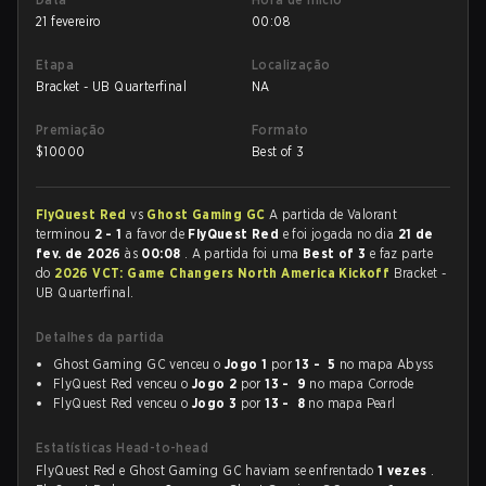
21 fevereiro
00:08
Etapa
Localização
Bracket - UB Quarterfinal
NA
Premiação
Formato
$
10000
Best of 3
FlyQuest Red
vs
Ghost Gaming GC
A partida de Valorant
terminou
2 - 1
a favor de
FlyQuest Red
e foi jogada no dia
21 de
fev. de 2026
às
00:08
. A partida foi uma
Best of 3
e faz parte
do
2026 VCT: Game Changers North America Kickoff
Bracket -
UB Quarterfinal.
Detalhes da partida
Ghost Gaming GC venceu o
Jogo 1
por
13 - 5
no mapa Abyss
FlyQuest Red venceu o
Jogo 2
por
13 - 9
no mapa Corrode
FlyQuest Red venceu o
Jogo 3
por
13 - 8
no mapa Pearl
Estatísticas Head-to-head
FlyQuest Red e Ghost Gaming GC haviam se enfrentado
1 vezes
.