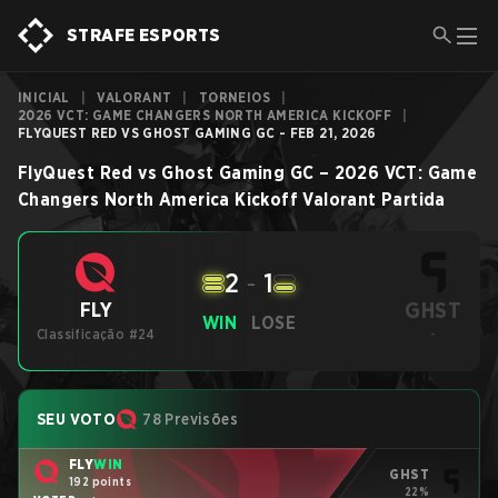
STRAFE ESPORTS
INICIAL
|
VALORANT
|
TORNEIOS
|
2026 VCT: GAME CHANGERS NORTH AMERICA KICKOFF
|
FLYQUEST RED VS GHOST GAMING GC - FEB 21, 2026
FlyQuest Red
vs
Ghost Gaming GC
–
2026 VCT: Game
Changers North America Kickoff
Valorant
Partida
2
-
1
GHST
FLY
WIN
LOSE
Classificação #24
-
SEU VOTO
78 Previsões
FLY
WIN
GHST
192 points
22%