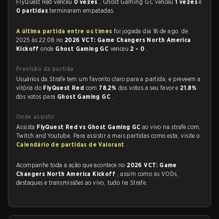
FlyQuest Red venceu
0 vezes
, Ghost Gaming GC venceu
1 vezes
e
0 partidas
terminaram empatadas.
A última partida entre os times
foi jogada dia 18 de ago. de
2025 às 22:08 no
2026 VCT: Game Changers North America
Kickoff
onde
Ghost Gaming GC
venceu
2 - 0
.
Previsão da partida
Usuários da Strafe tem um favorito claro para a partida, e preveem a
vitória do
FlyQuest Red
com
78.2%
dos votos a seu favor e
21.8%
dos votos para
Ghost Gaming GC
.
Onde assistir
Assista
FlyQuest Red vs Ghost Gaming GC
ao vivo na strafe.com,
Twitch and Youtube. Para assistir a mais partidas como esta, visite o
Calendário de partidas de Valorant
.
Acompanhe toda a ação que acontece no
2026 VCT: Game
Changers North America Kickoff
, assim como as VODs,
destaques e transmissões ao vivo, tudo na Strafe.