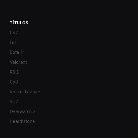
TÍTULOS
CS2
LoL
Dota 2
Valorant
R6:S
CoD
Rocket League
SC2
Overwatch 2
Hearthstone