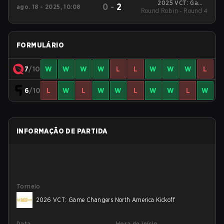
2025 VCT: Game
0
-
2
ago. 18 - 2025, 10:08
Round Robin - Round 4
Changers North
America Stage 2
FORMULÁRIO
7
/10
W
W
W
W
L
L
W
W
W
L
6
/10
L
W
L
W
W
L
W
W
L
W
INFORMAÇÃO DE PARTIDA
Torneio
2026 VCT: Game Changers North America Kickoff
Data
Hora de início