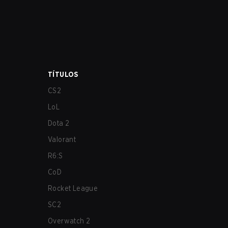
TÍTULOS
CS2
LoL
Dota 2
Valorant
R6:S
CoD
Rocket League
SC2
Overwatch 2