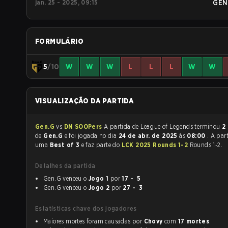
jan. 25 - 2025, 09:15
GEN
FORMULÁRIO
5
/10
W
W
W
L
L
L
W
W
VISUALIZAÇÃO DA PARTIDA
Gen.G
vs
DN SOOPers
A partida de League of Legends terminou
2 
de
Gen.G
e foi jogada no dia
24 de abr. de 2025
às
08:00
. A part
uma
Best of 3
e faz parte do
LCK 2025 Rounds 1-2
Rounds 1-2.
Detalhes da partida
Gen.G venceu o
Jogo 1
por
17 - 5
Gen.G venceu o
Jogo 2
por
27 - 3
Estatísticas chave dos jogadores
Maiores mortes foram causadas por
Chovy
com
17 mortes
.