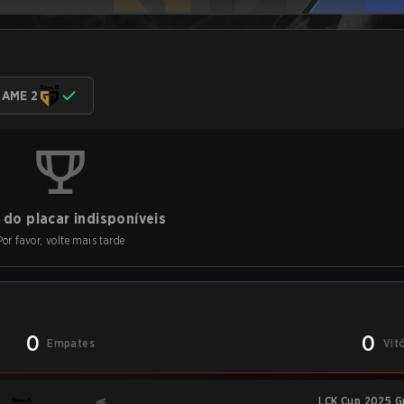
AME 2
do placar indisponíveis
Por favor, volte mais tarde
0
0
Empates
Vit
LCK Cup 2025 G