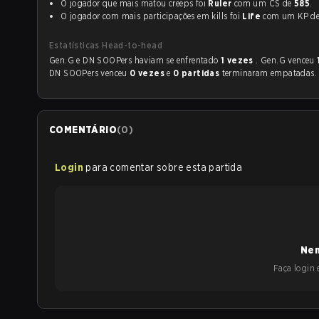
O jogador que mais matou creeps foi
Ruler
com um CS de
585
.
O jogador com mais participações em kills foi
Life
com um KP d
Estatísticas Head-to-head
Gen.G e DN SOOPers haviam se enfrentado
1 vezes
. Gen.G venceu
DN SOOPers venceu
0 vezes
e
0 partidas
terminaram empatadas.
COMENTÁRIO
(
0
)
Login
para comentar sobre esta partida
Nen
Faça login e