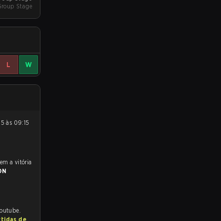
Group Stage
L
W
DN
Youtube.
rtidas de