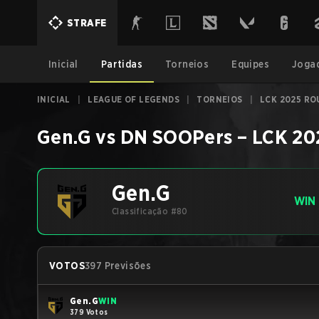
STRAFE
Inicial
Partidas
Torneios
Equipes
Joga
INICIAL
|
LEAGUE OF LEGENDS
|
TORNEIOS
|
LCK 2025 RO
Gen.G
vs
DN SOOPers
–
LCK 20
Gen.G
WIN
Classificação #80
VOTOS
397 Previsões
Gen.G
WIN
379 Votos