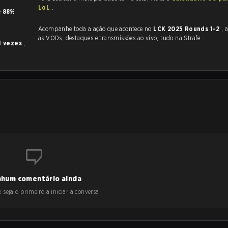
LoL
.
e
88%
.
Acompanhe toda a ação que acontece no
LCK 2025 Rounds 1-2
, a
as VODs, destaques e transmissões ao vivo, tudo na Strafe.
1 vezes
,
hum comentário ainda
 seja o primeiro a iniciar a conversa!