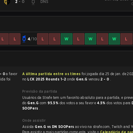
2
-
0
DNS
L
L
4
/10
L
L
W
L
W
L
W
L
- 0
a favor
A última partida entre os times
foi jogada dia 25 de jan. de 2025 às 09:15
ida foi
no
LCK 2025 Rounds 1-2
onde
Gen.G
venceu
2 - 0
.
Previsão da partida
Usuários da Strafe tem um favorito absoluto para a partida, e preveem a vitória
do
Gen.G
com
95.5%
dos votos a seu favor e
4.5%
dos votos para
SOOPers
.
Onde assistir
Assista
Gen.G vs DN SOOPers
ao vivo na strafe.com, Twitch and 
Para assistir a mais partidas como esta, visite o
Calendário de pa