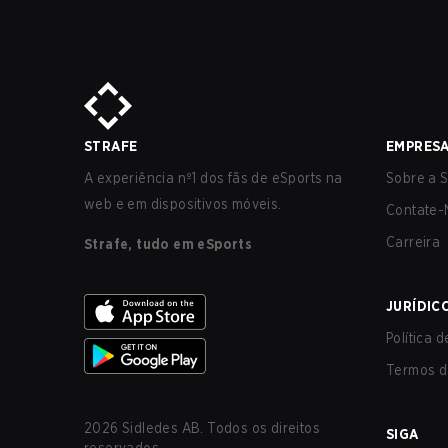
STRAFE
EMPRES
A experiência nº1 dos fãs de eSports na
Sobre a S
web e em dispositivos móveis.
Contate-
Carreira
Strafe, tudo em eSports
JURÍDIC
Política 
Termos d
2026
Sidledes AB. Todos os direitos
SIGA