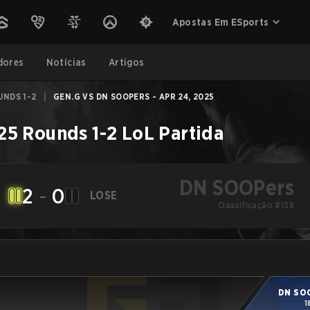
Apostas Em ESports
dores
Notícias
Artigos
UNDS 1-2
|
GEN.G VS DN SOOPERS - APR 24, 2025
25 Rounds 1-2
LoL
Partida
DN SOOPers
2
-
0
LOSE
Classificação #138
DN SO
1