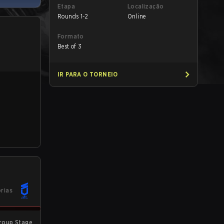
Etapa
Localização
Rounds 1-2
Online
Formato
Best of 3
IR PARA O TORNEIO
órias
roup Stage