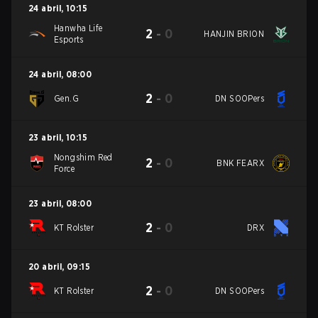
24 abril
,
10:15
Hanwha Life
2
-
0
HANJIN BRION
Esports
24 abril
,
08:00
2
-
0
Gen.G
DN SOOPers
23 abril
,
10:15
Nongshim Red
2
-
0
BNK FEARX
Force
23 abril
,
08:00
2
-
0
KT Rolster
DRX
20 abril
,
09:15
2
-
0
KT Rolster
DN SOOPers