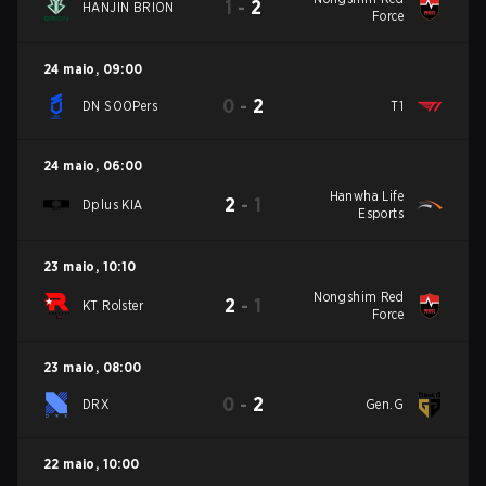
1
-
2
HANJIN BRION
Force
24 maio
,
09:00
0
-
2
DN SOOPers
T1
24 maio
,
06:00
Hanwha Life
2
-
1
Dplus KIA
Esports
23 maio
,
10:10
Nongshim Red
2
-
1
KT Rolster
Force
23 maio
,
08:00
0
-
2
DRX
Gen.G
22 maio
,
10:00