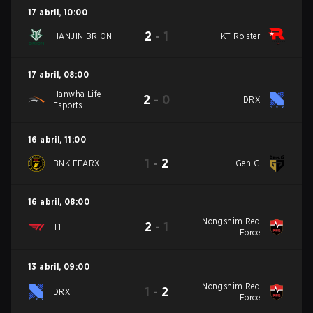
17 abril
,
10:00
2
-
1
HANJIN BRION
KT Rolster
17 abril
,
08:00
Hanwha Life
2
-
0
DRX
Esports
16 abril
,
11:00
1
-
2
BNK FEARX
Gen.G
16 abril
,
08:00
Nongshim Red
2
-
1
T1
Force
13 abril
,
09:00
Nongshim Red
1
-
2
DRX
Force