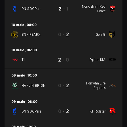
Nongshim Red
2
-
1
DN SOOPers
Force
10 maio
,
08:00
0
-
2
BNK FEARX
Gen.G
10 maio
,
06:00
2
-
0
T1
Dplus KIA
09 maio
,
10:00
Hanwha Life
0
-
2
HANJIN BRION
Esports
09 maio
,
08:00
0
-
2
DN SOOPers
KT Rolster
08 maio
,
10:10