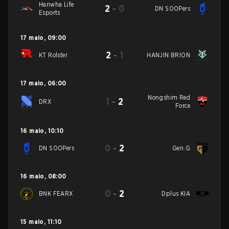
Hanwha Life
2
-
0
DN SOOPers
Esports
17 maio
,
09:00
2
-
1
KT Rolster
HANJIN BRION
17 maio
,
06:00
Nongshim Red
1
-
2
DRX
Force
16 maio
,
10:10
0
-
2
DN SOOPers
Gen.G
16 maio
,
08:00
0
-
2
BNK FEARX
Dplus KIA
15 maio
,
11:10