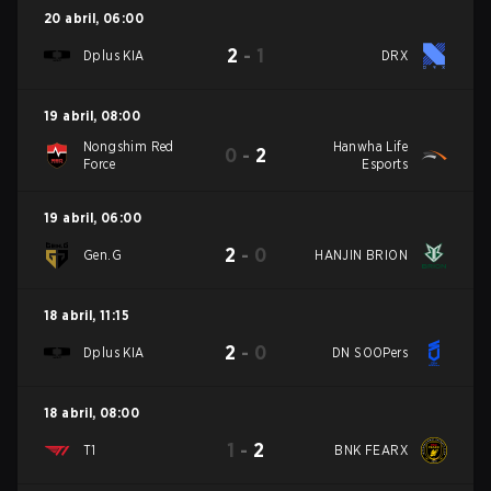
20 abril
,
06:00
2
-
1
Dplus KIA
DRX
19 abril
,
08:00
Nongshim Red
Hanwha Life
0
-
2
Force
Esports
19 abril
,
06:00
2
-
0
Gen.G
HANJIN BRION
18 abril
,
11:15
2
-
0
Dplus KIA
DN SOOPers
18 abril
,
08:00
1
-
2
T1
BNK FEARX