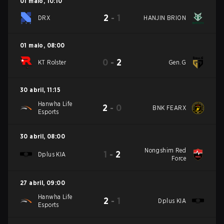
01 maio
,
10:10
2
-
1
DRX
HANJIN BRION
01 maio
,
08:00
0
-
2
KT Rolster
Gen.G
30 abril
,
11:15
Hanwha Life
2
-
0
BNK FEARX
Esports
30 abril
,
08:00
Nongshim Red
1
-
2
Dplus KIA
Force
27 abril
,
09:00
Hanwha Life
2
-
1
Dplus KIA
Esports