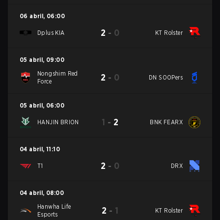
06 abril
,
06:00
2
-
0
Dplus KIA
KT Rolster
05 abril
,
09:00
Nongshim Red
2
-
0
DN SOOPers
Force
05 abril
,
06:00
1
-
2
HANJIN BRION
BNK FEARX
04 abril
,
11:10
2
-
0
T1
DRX
04 abril
,
08:00
Hanwha Life
2
-
1
KT Rolster
Esports