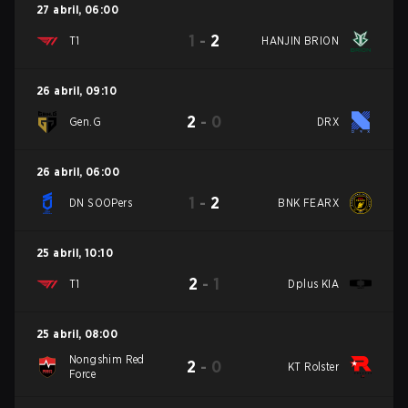
27 abril
,
06:00
1
-
2
T1
HANJIN BRION
26 abril
,
09:10
2
-
0
Gen.G
DRX
26 abril
,
06:00
1
-
2
DN SOOPers
BNK FEARX
25 abril
,
10:10
2
-
1
T1
Dplus KIA
25 abril
,
08:00
Nongshim Red
2
-
0
KT Rolster
Force