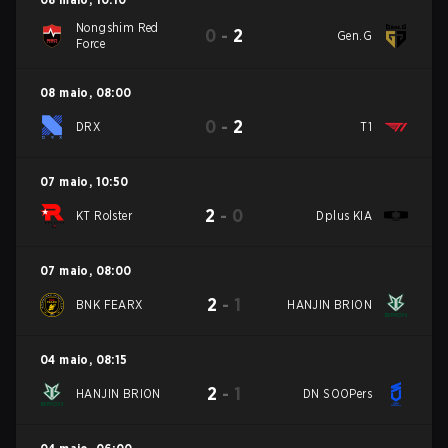
Nongshim Red
0
-
2
Gen.G
Force
08 maio
,
08:00
0
-
2
DRX
T1
07 maio
,
10:50
2
-
0
KT Rolster
Dplus KIA
07 maio
,
08:00
2
-
1
BNK FEARX
HANJIN BRION
04 maio
,
08:15
2
-
1
HANJIN BRION
DN SOOPers