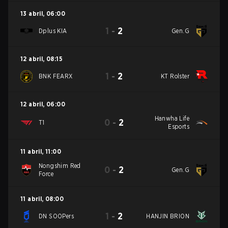
13 abril
,
06:00
1
-
2
Dplus KIA
Gen.G
12 abril
,
08:15
1
-
2
BNK FEARX
KT Rolster
12 abril
,
06:00
Hanwha Life
0
-
2
T1
Esports
11 abril
,
11:00
Nongshim Red
0
-
2
Gen.G
Force
11 abril
,
08:00
1
-
2
DN SOOPers
HANJIN BRION