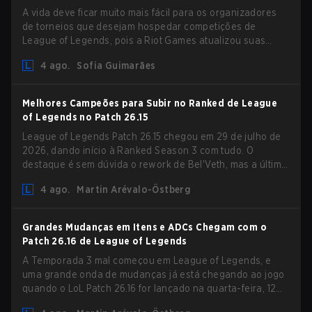
A vida deve ficar muito mais fácil para os organizadores
de torneios que desejam hospedar competições de
League of Legends, pois a Riot Games atualizou suas
Diretrizes de Competições Comunitárias. As mudanças
4 ago.
Sofia Guimarães
removem várias restrições desatualizadas.
Melhores Campeões para Subir no Ranked de League
of Legends no Patch 26.15
League of Legends Patch 26.15 chegou em 29 de julho de
2026, dando início à Ranked Season 3 com tudo. O
destaque é sem dúvida o rework de Bel'Veth, mas a última
atualização também trouxe algumas mudanças
4 ago.
Martin Arévalo-Östberg
necessárias em picks que estavam overperforming. Com
um ranked slate fresco e um meta em mudança, aqui estão
os melhores campeões para subir no ranked no LoL Patch
Grandes Mudanças em Itens e ADCs Chegam com o
26.15.
Patch 26.16 de League of Legends
A Temporada 3 mal começou em League of Legends, e
uma grande onda de mudanças já está chegando ao jogo
quando o LoL Patch 26.16 for lançado na quarta-feira, 12
de agosto. Entre os destaques do novo patch estarão