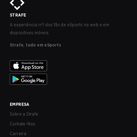
STRAFE
A experiência nº1 dos fãs de eSports na web e em
dispositivos móveis.
Strafe, tudo em eSports
EMPRESA
Sobre a Strafe
Contate-Nos
Carreira