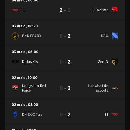
04 maio
,
06:00
2
-
0
T1
KT Rolster
03 maio
,
08:20
0
-
2
BNK FEARX
DRX
03 maio
,
06:00
0
-
2
Dplus KIA
Gen.G
02 maio
,
10:00
Nongshim Red
Hanwha Life
0
-
2
Force
Esports
02 maio
,
08:00
0
-
2
DN SOOPers
T1