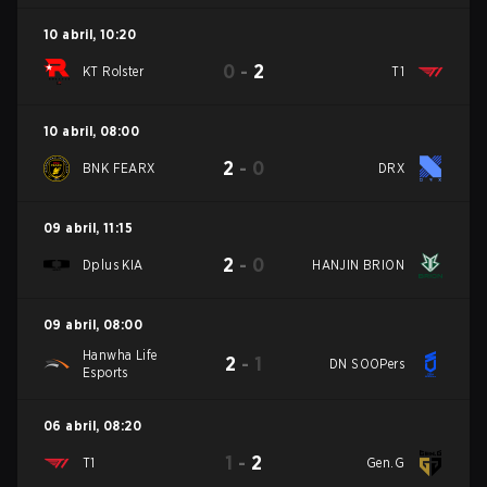
10 abril
,
10:20
0
-
2
KT Rolster
T1
10 abril
,
08:00
2
-
0
BNK FEARX
DRX
09 abril
,
11:15
2
-
0
Dplus KIA
HANJIN BRION
09 abril
,
08:00
Hanwha Life
2
-
1
DN SOOPers
Esports
06 abril
,
08:20
1
-
2
T1
Gen.G