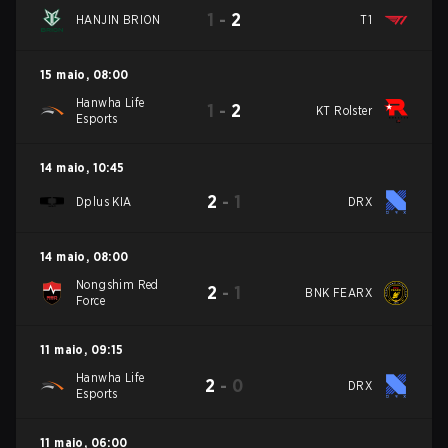
1
-
2
HANJIN BRION
T1
15 maio
,
08:00
Hanwha Life
1
-
2
KT Rolster
Esports
14 maio
,
10:45
2
-
1
Dplus KIA
DRX
14 maio
,
08:00
Nongshim Red
2
-
1
BNK FEARX
Force
11 maio
,
09:15
Hanwha Life
2
-
0
DRX
Esports
11 maio
,
06:00