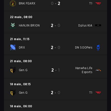
0
-
2
BNK FEARX
T1
22 maio
,
08:00
2
-
0
HANJIN BRION
Dplus KIA
21 maio
,
11:15
2
-
0
DRX
DN SOOPers
21 maio
,
08:00
Hanwha Life
2
-
1
Gen.G
Esports
18 maio
,
08:15
2
-
0
Gen.G
T1
18 maio
,
06:00