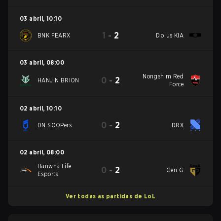
03 abril
,
10:10
1
-
2
BNK FEARX
Dplus KIA
03 abril
,
08:00
Nongshim Red
0
-
2
HANJIN BRION
Force
02 abril
,
10:10
0
-
2
DN SOOPers
DRX
02 abril
,
08:00
Hanwha Life
0
-
2
Gen.G
Esports
Ver todas as partidas de LoL