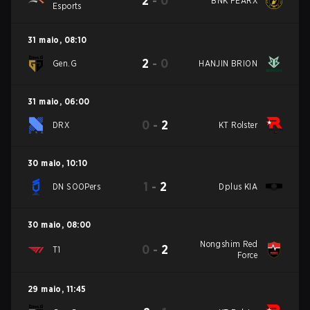
2
-
0
BNK FEARX
Esports
31 maio
,
08:10
2
-
0
Gen.G
HANJIN BRION
31 maio
,
06:00
0
-
2
DRX
KT Rolster
30 maio
,
10:10
1
-
2
DN SOOPers
Dplus KIA
30 maio
,
08:00
Nongshim Red
0
-
2
T1
Force
29 maio
,
11:45