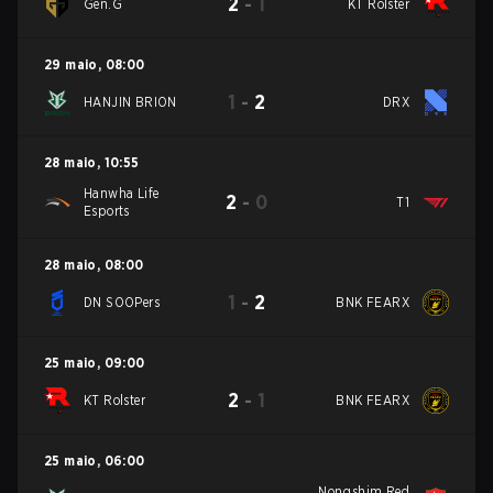
2
-
1
Gen.G
KT Rolster
29 maio
,
08:00
1
-
2
HANJIN BRION
DRX
28 maio
,
10:55
Hanwha Life
2
-
0
T1
Esports
28 maio
,
08:00
1
-
2
DN SOOPers
BNK FEARX
25 maio
,
09:00
2
-
1
KT Rolster
BNK FEARX
25 maio
,
06:00
Nongshim Red