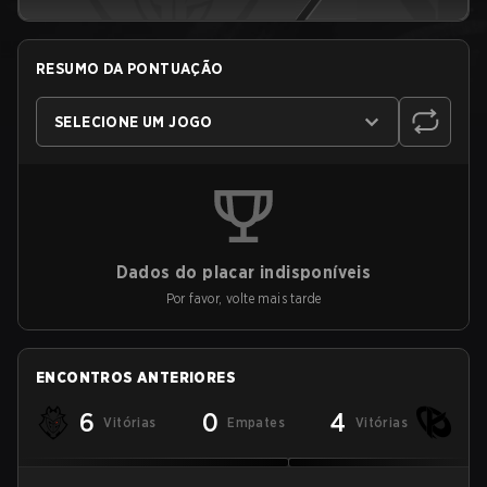
RESUMO DA PONTUAÇÃO
SELECIONE UM JOGO
Dados do placar indisponíveis
Por favor, volte mais tarde
ENCONTROS ANTERIORES
6
0
4
Vitórias
Empates
Vitórias