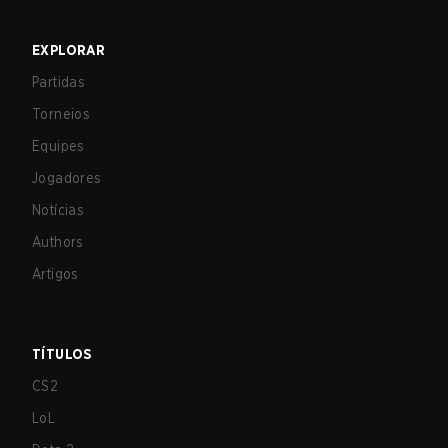
EXPLORAR
Partidas
Torneios
Equipes
Jogadores
Notícias
Authors
Artigos
TÍTULOS
CS2
LoL