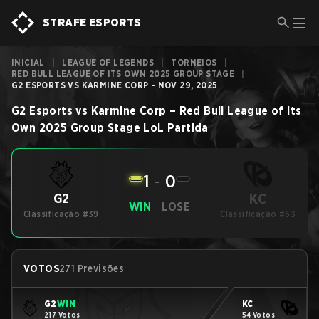
STRAFE ESPORTS
INICIAL
|
LEAGUE OF LEGENDS
|
TORNEIOS
|
RED BULL LEAGUE OF ITS OWN 2025 GROUP STAGE
|
G2 ESPORTS VS KARMINE CORP - NOV 29, 2025
G2 Esports
vs
Karmine Corp
–
Red Bull League of Its
Own 2025 Group Stage
LoL
Partida
1
-
0
KC
G2
WIN
LOSE
Classificação #39
Classificação #63
VOTOS
271 Previsões
G2
WIN
KC
217 Votos
54 Votos