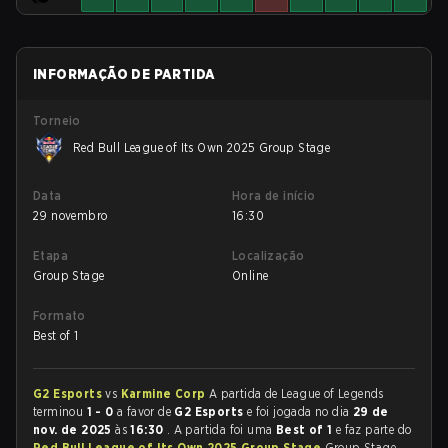
INFORMAÇÃO DE PARTIDA
Torneio
Red Bull League of Its Own 2025 Group Stage
Data
Hora de início
29 novembro
16:30
Etapa
Localização
Group Stage
Online
Formato
Best of 1
G2 Esports
vs
Karmine Corp
A partida de League of Legends
terminou
1 - 0
a favor de
G2 Esports
e foi jogada no dia
29 de
nov. de 2025
às
16:30
. A partida foi uma
Best of 1
e faz parte do
Red Bull League of Its Own 2025 Group Stage
Group Stage.