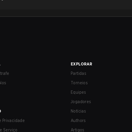
A
EXPLORAR
trafe
Partidas
Nos
Torneios
Equipes
Jogadores
O
Notícias
de Privacidade
Authors
e Serviço
Artigos