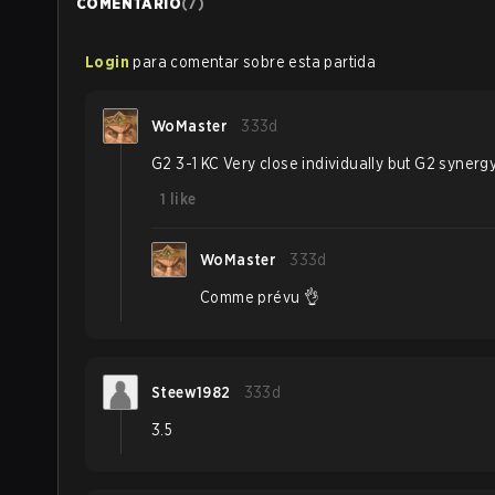
COMENTÁRIO
(
7
)
Login
para comentar sobre esta partida
WoMaster
333d
G2 3-1 KC Very close individually but G2 synergy
1
like
WoMaster
333d
Comme prévu 👌
Steew1982
333d
3.5