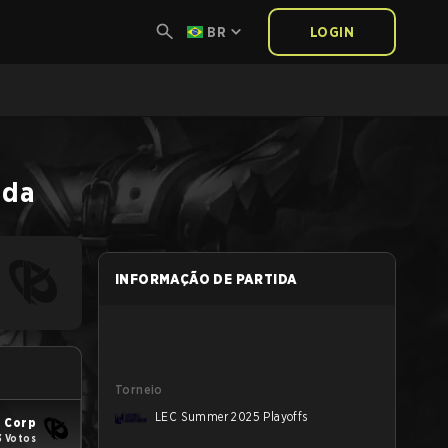
BR
LOGIN
ida
INFORMAÇÃO DE PARTIDA
Torneio
LEC Summer 2025 Playoffs
 Corp
3 Votos