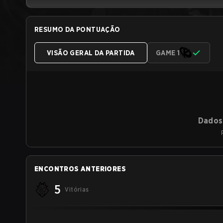
RESUMO DA PONTUAÇÃO
VISÃO GERAL DA PARTIDA
GAME 1
Dados 
ENCONTROS ANTERIORES
5
Vitórias