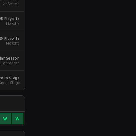
ular Season
25 Playoffs
Playoffs
25 Playoffs
Playoffs
lar Season
ular Season
Group Stage
Group Stage
W
W