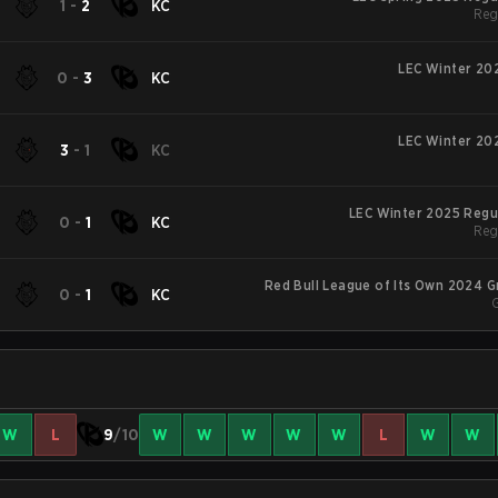
1
-
2
KC
Reg
LEC Winter 20
0
-
3
KC
LEC Winter 20
3
-
1
KC
LEC Winter 2025 Regu
0
-
1
KC
Reg
Red Bull League of Its Own 2024 
0
-
1
KC
W
L
9
/10
W
W
W
W
W
L
W
W