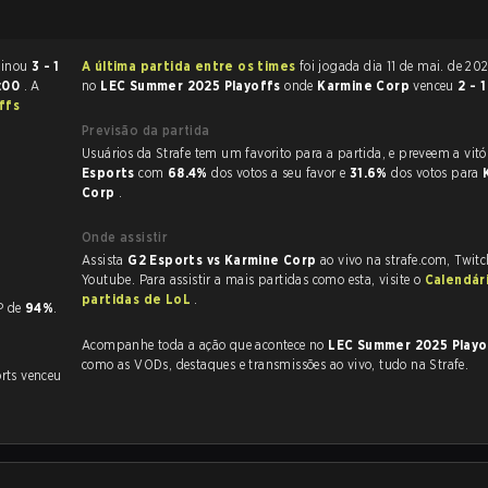
e of Legends terminou
3 - 1
A última partida entre os times
foi jogada dia 11 de mai. de 2025 às 17:15
:00
. A
no
LEC Summer 2025 Playoffs
onde
Karmine Corp
venceu
2 - 
ffs
Previsão da partida
Usuários da Strafe tem um favorito para a partida, e 
Esports
com
68.4%
dos votos a seu favor e
31.6%
dos votos para
Corp
.
Onde assistir
Assista
G2 Esports vs Karmine Corp
ao vivo na strafe.com, Twit
Youtube. Para assistir a mais partidas como esta, visite o
Calendár
.
partidas de LoL
.
KP de
94%
.
Acompanhe toda a ação que acontece no
LEC Summer 2025 Play
como as VODs, destaques e transmissões ao vivo, tudo na Strafe.
rts venceu