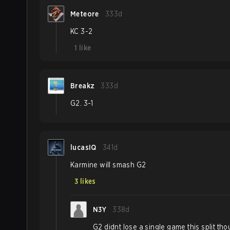
Meteore
333d
KC 3-2
1
like
Breakz
333d
G2. 3-1
lucasIQ
341d
Karmine will smash G2
3
likes
N3Y
338d
G2 didnt lose a single game this split th