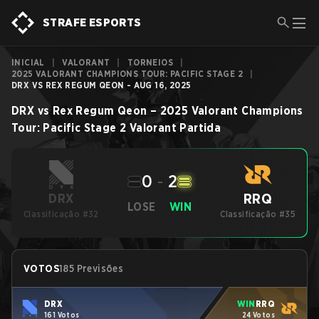
STRAFE ESPORTS
INICIAL
|
VALORANT
|
TORNEIOS
|
2025 VALORANT CHAMPIONS TOUR: PACIFIC STAGE 2
|
DRX VS REX REGUM QEON - AUG 16, 2025
DRX
vs
Rex Regum Qeon
–
2025 Valorant Champions
Tour: Pacific Stage 2
Valorant
Partida
0
-
2
RRQ
DRX
LOSE
WIN
Classificação #32
Classificação #35
VOTOS
185 Previsões
DRX
WIN
RRQ
161 Votos
24 Votos