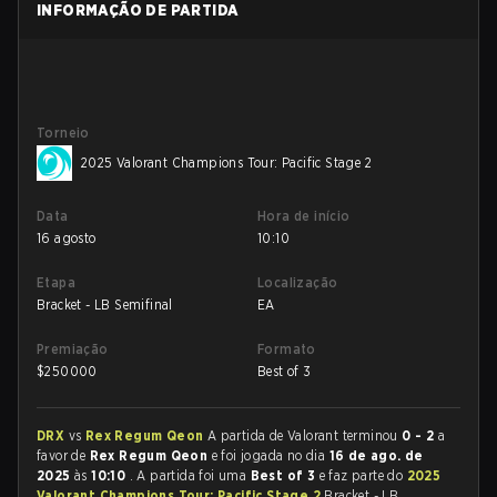
INFORMAÇÃO DE PARTIDA
Torneio
2025 Valorant Champions Tour: Pacific Stage 2
Data
Hora de início
16 agosto
10:10
Etapa
Localização
Bracket - LB Semifinal
EA
Premiação
Formato
$
250000
Best of 3
DRX
vs
Rex Regum Qeon
A partida de Valorant terminou
0 - 2
a
favor de
Rex Regum Qeon
e foi jogada no dia
16 de ago. de
2025
às
10:10
. A partida foi uma
Best of 3
e faz parte do
2025
Valorant Champions Tour: Pacific Stage 2
Bracket - LB