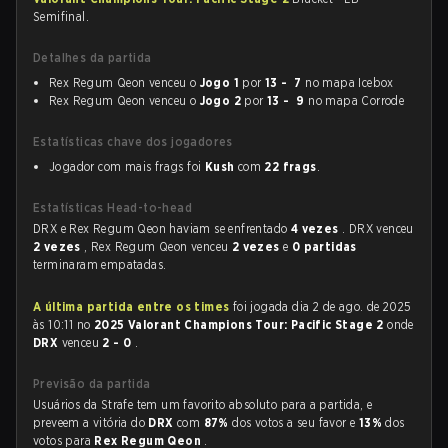
Semifinal.
Detalhes da partida
Rex Regum Qeon venceu o
Jogo 1
por
13 - 7
no mapa Icebox
Rex Regum Qeon venceu o
Jogo 2
por
13 - 9
no mapa Corrode
Estatísticas chave dos jogadores
Jogador com mais frags foi
Kush
com
22 frags
.
Estatísticas Head-to-head
DRX e Rex Regum Qeon haviam se enfrentado
4 vezes
. DRX venceu
2 vezes
, Rex Regum Qeon venceu
2 vezes
e
0 partidas
terminaram empatadas.
A última partida entre os times
foi jogada dia 2 de ago. de 2025
às 10:11 no
2025 Valorant Champions Tour: Pacific Stage 2
onde
DRX
venceu
2 - 0
.
Previsão da partida
Usuários da Strafe tem um favorito absoluto para a partida, e
preveem a vitória do
DRX
com
87%
dos votos a seu favor e
13%
dos
votos para
Rex Regum Qeon
.