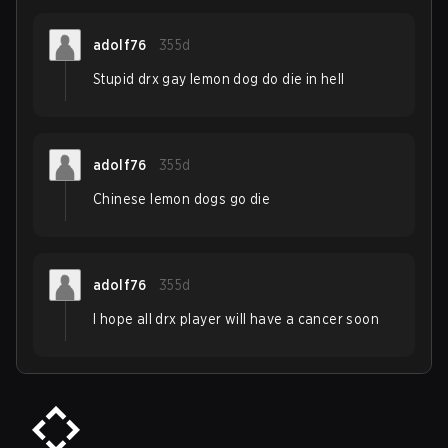
adolf76
355d
Stupid drx gay lemon dog do die in hell
adolf76
355d
Chinese lemon dogs go die
adolf76
355d
I hope all drx player will have a cancer soon