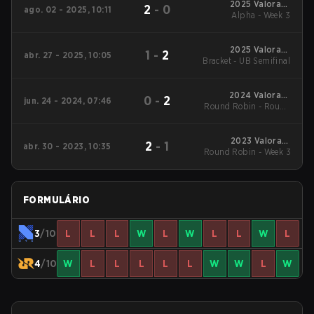
2025 Valorant
2
-
0
ago. 02 - 2025, 10:11
Champions Tour:
Alpha - Week 3
Pacific Stage 2
2025 Valorant
1
-
2
abr. 27 - 2025, 10:05
Bracket - UB Semifinal
Champions Tour:
Pacific Stage 1
2024 Valorant
0
-
2
jun. 24 - 2024, 07:46
Round Robin - Round
Champions Tour:
Pacific Stage 2
Robin
2023 Valorant
2
-
1
abr. 30 - 2023, 10:35
Round Robin - Week 3
Champions Tour:
Pacific League
FORMULÁRIO
3
/10
L
L
L
W
L
W
L
L
W
L
4
/10
W
L
L
L
L
L
W
W
L
W