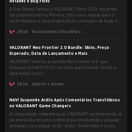
Retakes e Bug Fixes
A Riot Games lançou o VALORANT Patch 13.02, trazendo
um pequeno nerf no Phoenix, três novos mapas para o
modo Retakes e uma longa lista de correções de bugs em
agentes e mapas. A atualização também confirma um
28 jul.
Kaustavmani Choudhury
atraso no modo AROS: Replication tão esperado.
VALORANT Neo Frontier 2.0 Bundle: Skins, Preço
Esperado, Data de Lançamento e Mais
VALORANT revelou a coleção Neo Frontier 2.0, que
chegará no Patch 13.02 com skins para Vandal, Shorty e
uma melee Lasso.
28 jul.
Adarsh J. Kumar
NAVI Suspende Ardiis Após Comentários Transfóbicos
no VALORANT Game Changers
A comunidade competitiva de VALORANT recentemente se
viu envolvida em uma controvérsia envolvendo o popular
streamer e pro player Ardis "ardiis" Svarenieks e o Leo
"Leo" Jannesson da Fnatic. A questão originalmente