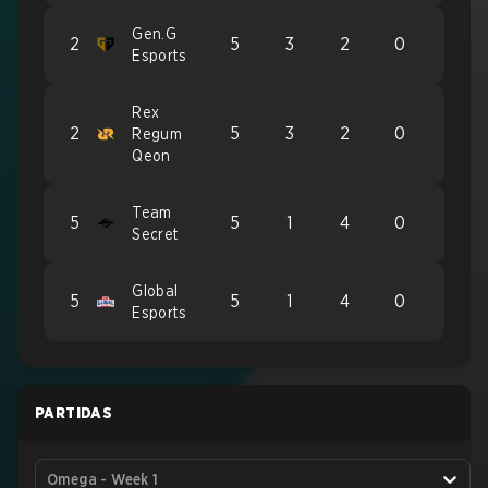
Gen.G
2
5
3
2
0
Esports
Rex
2
5
3
2
0
Regum
Qeon
Team
5
5
1
4
0
Secret
Global
5
5
1
4
0
Esports
PARTIDAS
Omega - Week 1