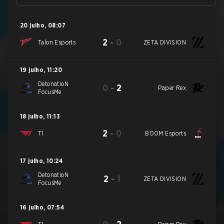
20 julho
,
08:07
2
-
0
Talon Esports
ZETA DIVISION
19 julho
,
11:20
DetonatioN
0
-
2
Paper Rex
FocusMe
18 julho
,
11:13
2
-
0
T1
BOOM Esports
17 julho
,
10:24
DetonatioN
2
-
1
ZETA DIVISION
FocusMe
16 julho
,
07:54