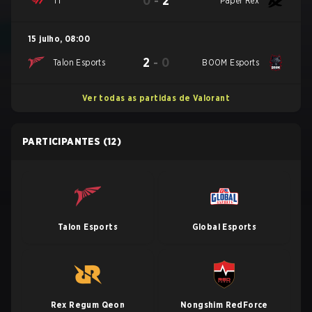
0
-
2
T1
Paper Rex
15 julho
,
08:00
2
-
0
Talon Esports
BOOM Esports
Ver todas as partidas de Valorant
PARTICIPANTES
(12)
Talon Esports
Global Esports
Rex Regum Qeon
Nongshim RedForce