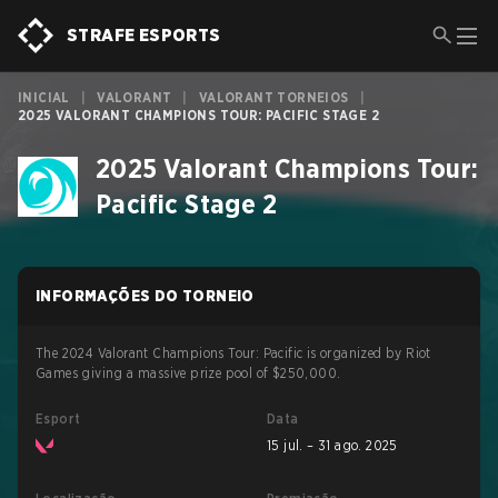
STRAFE ESPORTS
INICIAL
|
VALORANT
|
VALORANT TORNEIOS
|
2025 VALORANT CHAMPIONS TOUR: PACIFIC STAGE 2
2025 Valorant Champions Tour:
Pacific Stage 2
INFORMAÇÕES DO TORNEIO
The 2024 Valorant Champions Tour: Pacific is organized by Riot
Games giving a massive prize pool of $250,000.
Esport
Data
15 jul. – 31 ago. 2025