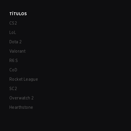
TÍTULOS
CS2
LoL
Dota 2
Valorant
R6:S
CoD
Rocket League
SC2
Overwatch 2
Hearthstone