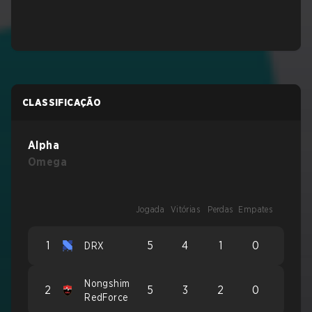
CLASSIFICAÇÃO
Alpha
Omega
Jogada
Vitórias
Perdas
Empates
1
5
4
1
0
DRX
Nongshim
2
5
3
2
0
RedForce