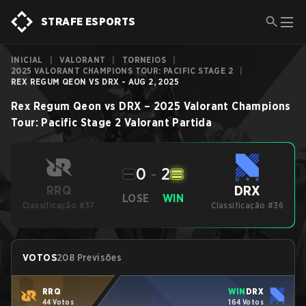
STRAFE ESPORTS
INICIAL
|
VALORANT
|
TORNEIOS
|
2025 VALORANT CHAMPIONS TOUR: PACIFIC STAGE 2
|
REX REGUM QEON VS DRX - AUG 2, 2025
Rex Regum Qeon
vs
DRX
–
2025 Valorant Champions
Tour: Pacific Stage 2
Valorant
Partida
0
-
2
DRX
RRQ
LOSE
WIN
Classificação #37
Classificação #36
VOTOS
208 Previsões
RRQ
WIN
DRX
44 Votos
164 Votos