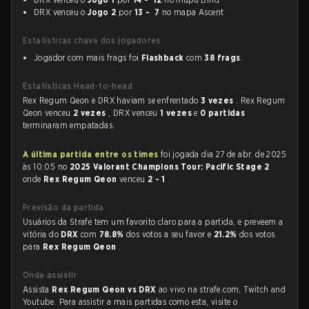
DRX venceu o
Jogo 2
por
13 - 7
no mapa Ascent
Estatísticas chave dos jogadores
Jogador com mais frags foi
Flashback
com
38 frags
.
Estatísticas Head-to-head
Rex Regum Qeon e DRX haviam se enfrentado
3 vezes
. Rex Regum
Qeon venceu
2 vezes
, DRX venceu
1 vezes
e
0 partidas
terminaram empatadas.
A última partida entre os times
foi jogada dia 27 de abr. de 2025
às 10:05 no
2025 Valorant Champions Tour: Pacific Stage 2
onde
Rex Regum Qeon
venceu
2 - 1
.
Previsão da partida
Usuários da Strafe tem um favorito claro para a partida, e preveem a
vitória do
DRX
com
78.8%
dos votos a seu favor e
21.2%
dos votos
para
Rex Regum Qeon
.
Onde assistir
Assista
Rex Regum Qeon vs DRX
ao vivo na strafe.com, Twitch and
Youtube. Para assistir a mais partidas como esta, visite o