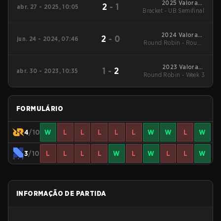
2025 Valorant
2
-
1
abr. 27 - 2025, 10:05
Bracket - UB Semifinal
Champions Tour:
Pacific Stage 1
2024 Valorant
2
-
0
jun. 24 - 2024, 07:46
Round Robin - Round
Champions Tour:
Pacific Stage 2
Robin
2023 Valorant
1
-
2
abr. 30 - 2023, 10:35
Round Robin - Week 3
Champions Tour:
Pacific League
FORMULÁRIO
4
/10
W
L
L
L
L
L
W
W
L
W
3
/10
L
L
L
L
W
L
W
L
L
W
INFORMAÇÃO DE PARTIDA