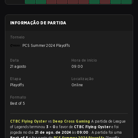
INFORMAÇÃO DE PARTIDA
Torneio
PCS Summer 2024 Playoffs
Data
Hora de início
21 agosto
09:00
Etapa
Localização
Playoffs
Online
Formato
Best of 5
CTBC Flying Oyster
vs
Deep Cross Gaming
A partida de League
of Legends terminou
3 - 0
a favor de
CTBC Flying Oyster
e foi
jogada no dia
21 de ago. de 2024
às
09:00
. A partida foi uma
Best of 5
e faz parte do
PCS Summer 2024 Playoffs
Playoffs.