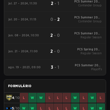
PCS Summer 2024
2
-
1
jul. 27 - 2024, 11:30
Contender Group
Contender Group
PCS Summer 2024
0
-
2
jul. 20 - 2024, 11:15
Contender Group
Contender Group
PCS Summer 2024
2
-
0
jun. 08 - 2024, 10:30
Regular Season
Regular Season
PCS Spring 2024
2
-
0
jan. 21 - 2024, 11:00
Regular Season
Regular Season
PCS Summer 2023
3
-
1
ago. 19 - 2023, 09:00
Playoffs
Playoffs
FORMULÁRIO
4
/10
L
W
W
L
L
L
W
L
W
L
5
/10
W
W
L
L
L
L
W
L
W
W