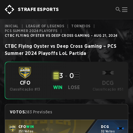
STRAFE ESPORTS
INICIAL
|
LEAGUE OF LEGENDS
|
TORNEIOS
|
PCS SUMMER 2024 PLAYOFFS
|
CTBC FLYING OYSTER VS DEEP CROSS GAMING - AUG 21, 2024
CTBC Flying Oyster
vs
Deep Cross Gaming
–
PCS
Summer 2024 Playoffs
LoL
Partida
3
-
0
DCG
CFO
WIN
LOSE
Classificação #13
Classificação #51
VOTOS
283 Previsões
CFO
WIN
DCG
251 Votos
32 Votos