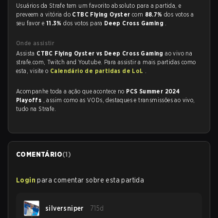
Usuários da Strafe tem um favorito absoluto para a partida, e
preveem a vitória do
CTBC Flying Oyster
com
88.7%
dos votos a
seu favor e
11.3%
dos votos para
Deep Cross Gaming
.
Onde assistir
Assista
CTBC Flying Oyster vs Deep Cross Gaming
ao vivo na
strafe.com, Twitch and Youtube. Para assistir a mais partidas como
esta, visite o
Calendário de partidas de LoL
.
Acompanhe toda a ação que acontece no
PCS Summer 2024
Playoffs
, assim como as VODs, destaques e transmissões ao vivo,
tudo na Strafe.
COMENTÁRIO
(
1
)
Login
para comentar sobre esta partida
silversniper
715d