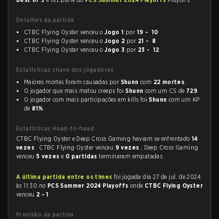
Detalhes da partida
CTBC Flying Oyster venceu o
Jogo 1
por
19 - 10
CTBC Flying Oyster venceu o
Jogo 2
por
21 - 8
CTBC Flying Oyster venceu o
Jogo 3
por
23 - 12
Estatísticas chave dos jogadores
Maiores mortes foram causadas por
Shunn
com
22 mortes
.
O jogador que mais matou creeps foi
Shunn
com um CS de
729
.
O jogador com mais participações em kills foi
Shunn
com um KP
de
81%
.
Estatísticas Head-to-head
CTBC Flying Oyster e Deep Cross Gaming haviam se enfrentado
14
vezes
. CTBC Flying Oyster venceu
9 vezes
, Deep Cross Gaming
venceu
5 vezes
e
0 partidas
terminaram empatadas.
A última partida entre os times
foi jogada dia 27 de jul. de 2024
às 11:30 no
PCS Summer 2024 Playoffs
onde
CTBC Flying Oyster
venceu
2 - 1
.
Previsão da partida