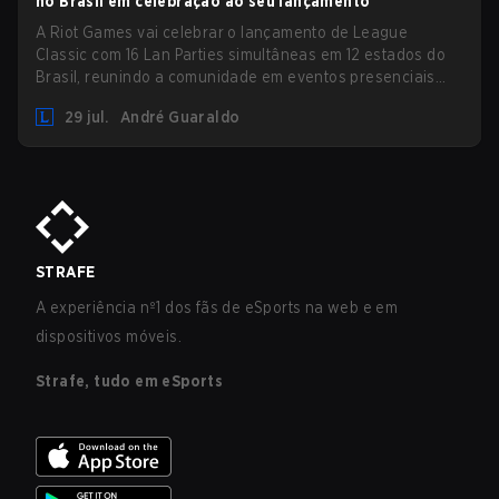
no Brasil em celebração ao seu lançamento
A Riot Games vai celebrar o lançamento de League
Classic com 16 Lan Parties simultâneas em 12 estados do
Brasil, reunindo a comunidade em eventos presenciais
nos dias 01 e 02 de agosto.
29 jul.
André Guaraldo
STRAFE
A experiência nº1 dos fãs de eSports na web e em
dispositivos móveis.
Strafe, tudo em eSports