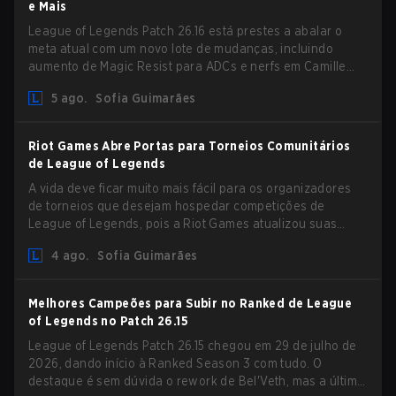
e Mais
League of Legends Patch 26.16 está prestes a abalar o
meta atual com um novo lote de mudanças, incluindo
aumento de Magic Resist para ADCs e nerfs em Camille
que podem impactar sua presença no support.
5 ago.
Sofia Guimarães
Riot Games Abre Portas para Torneios Comunitários
de League of Legends
A vida deve ficar muito mais fácil para os organizadores
de torneios que desejam hospedar competições de
League of Legends, pois a Riot Games atualizou suas
Diretrizes de Competições Comunitárias. As mudanças
4 ago.
Sofia Guimarães
removem várias restrições desatualizadas.
Melhores Campeões para Subir no Ranked de League
of Legends no Patch 26.15
League of Legends Patch 26.15 chegou em 29 de julho de
2026, dando início à Ranked Season 3 com tudo. O
destaque é sem dúvida o rework de Bel'Veth, mas a última