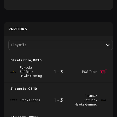
PARTIDAS
Playoffs
01 setembro
,
08:10
Fukuoka
1
-
3
SoftBank
PSG Talon
Hawks Gaming
31 agosto
,
08:10
Fukuoka
1
-
3
Frank Esports
SoftBank
Hawks Gaming