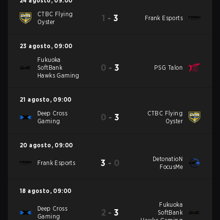
24 agosto
,
09:00
CTBC Flying
1
-
3
Frank Esports
Oyster
23 agosto
,
09:00
Fukuoka
0
-
3
SoftBank
PSG Talon
Hawks Gaming
21 agosto
,
09:00
Deep Cross
CTBC Flying
0
-
3
Gaming
Oyster
20 agosto
,
09:00
DetonatioN
3
-
0
Frank Esports
FocusMe
18 agosto
,
09:00
Fukuoka
Deep Cross
2
-
3
SoftBank
Gaming