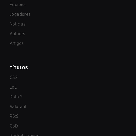
Equipes
Jogadores
Notícias
Authors
Artigos
TÍTULOS
CS2
LoL
Dota 2
Valorant
R6:S
CoD
Rocket League