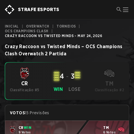
STRAFE ESPORTS
INICIAL
|
OVERWATCH
|
TORNEIOS
|
OCS CHAMPIONS CLASH
|
CRAZY RACCOON VS TWISTED MINDS - MAY 24, 2026
Crazy Raccoon
vs
Twisted Minds
–
OCS Champions
Clash
Overwatch 2
Partida
4
-
3
TM
CR
WIN
LOSE
Classificação #5
Classificação #2
VOTOS
15 Previsões
CR
WIN
TM
9 Votos
6 Votos