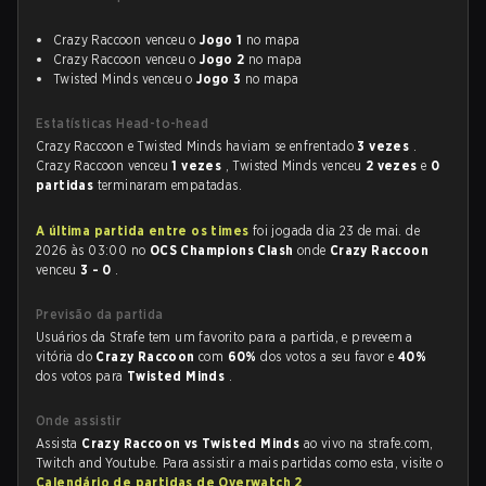
Crazy Raccoon venceu o
Jogo 1
no mapa
Crazy Raccoon venceu o
Jogo 2
no mapa
Twisted Minds venceu o
Jogo 3
no mapa
Estatísticas Head-to-head
Crazy Raccoon e Twisted Minds haviam se enfrentado
3 vezes
.
Crazy Raccoon venceu
1 vezes
, Twisted Minds venceu
2 vezes
e
0
partidas
terminaram empatadas.
A última partida entre os times
foi jogada dia 23 de mai. de
2026 às 03:00 no
OCS Champions Clash
onde
Crazy Raccoon
venceu
3 - 0
.
Previsão da partida
Usuários da Strafe tem um favorito para a partida, e preveem a
vitória do
Crazy Raccoon
com
60%
dos votos a seu favor e
40%
dos votos para
Twisted Minds
.
Onde assistir
Assista
Crazy Raccoon vs Twisted Minds
ao vivo na strafe.com,
Twitch and Youtube. Para assistir a mais partidas como esta, visite o
Calendário de partidas de Overwatch 2
.