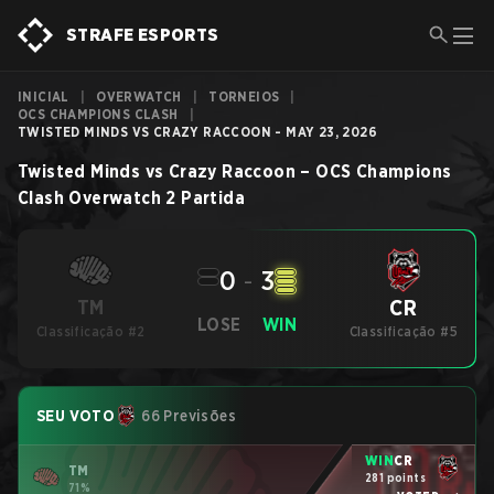
STRAFE ESPORTS
INICIAL
|
OVERWATCH
|
TORNEIOS
|
OCS CHAMPIONS CLASH
|
TWISTED MINDS VS CRAZY RACCOON - MAY 23, 2026
Twisted Minds
vs
Crazy Raccoon
–
OCS Champions
Clash
Overwatch 2
Partida
0
-
3
CR
TM
LOSE
WIN
Classificação #2
Classificação #5
SEU VOTO
66 Previsões
WIN
CR
TM
281 points
71%