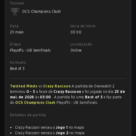
Torneio
OCS Champions Clash
Data
Hora de início
23 maio
03:00
Etapa
Localização
Playoffs - UB Semifinals
Online
Formato
Best of 3
Twisted Minds
vs
Crazy Raccoon
A partida de Overwatch 2
terminou
0 - 3
a favor de
Crazy Raccoon
e foi jogada no dia
23 de
mai. de 2026
às
03:00
. A partida foi uma
Best of 3
e faz parte
do
OCS Champions Clash
Playoffs - UB Semifinals.
Detalhes da partida
Crazy Raccoon venceu o
Jogo 1
no mapa
Crazy Raccoon venceu o
Jogo 2
no mapa