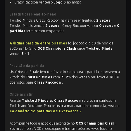
Crazy Raccoon venceu o
Jogo 3
no mapa
Estatísticas Head-to-head
Twisted Minds e Crazy Raccoon haviam se enfrentado
2 vezes
.
Twisted Minds venceu
2 vezes
, Crazy Raccoon venceu
0 vezes
e
0
partidas
terminaram empatadas.
A última partida entre os times
foi jogada dia 30 de nov. de
2025 às 11:45 no
OCS Champions Clash
onde
Twisted Minds
venceu
3 - 1
.
Previsão da partida
Usuários da Strafe tem um favorito claro para a partida, e preveem a
vitória do
Twisted Minds
com
71.2%
dos votos a seu favor e
28.8%
dos votos para
Crazy Raccoon
.
Onde assistir
Assista
Twisted Minds vs Crazy Raccoon
ao vivo na strafe.com,
Twitch and Youtube. Para assistir a mais partidas como esta, visite o
Calendário de partidas de Overwatch 2
.
Acompanhe toda a ação que acontece no
OCS Champions Clash
,
assim como as VODs, destaques e transmissões ao vivo, tudo na