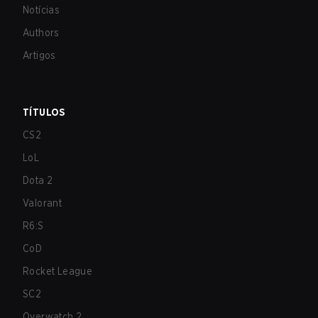
Notícias
Authors
Artigos
TÍTULOS
CS2
LoL
Dota 2
Valorant
R6:S
CoD
Rocket League
SC2
Overwatch 2