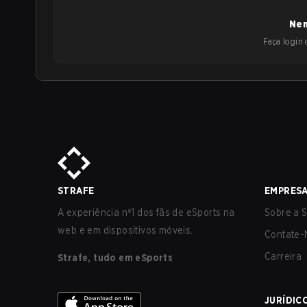
Nen
Faça login e
STRAFE
EMPRES
A experiência nº1 dos fãs de eSports na
Sobre a S
web e em dispositivos móveis.
Contate-
Carreira
Strafe, tudo em eSports
JURÍDIC