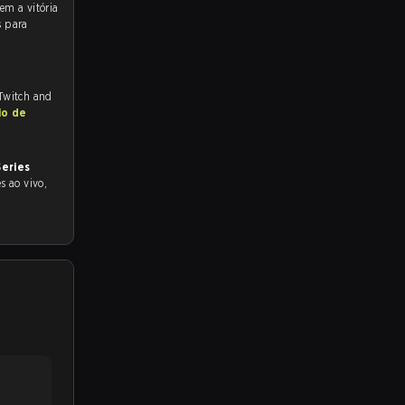
s para
 Twitch and
io de
eries