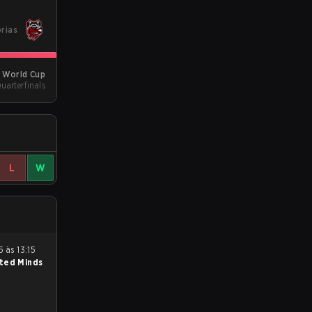
órias
 World Cup
Quarterfinals
L
W
ted Minds