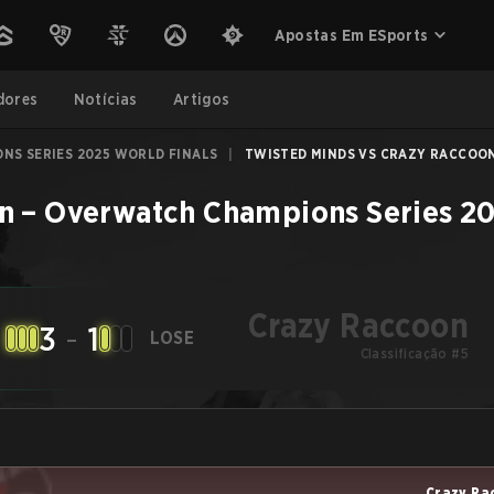
Apostas Em ESports
dores
Notícias
Artigos
NS SERIES 2025 WORLD FINALS
|
TWISTED MINDS VS CRAZY RACCOON 
n
–
Overwatch Champions Series 20
Crazy Raccoon
3
-
1
LOSE
Classificação #5
Crazy Ra