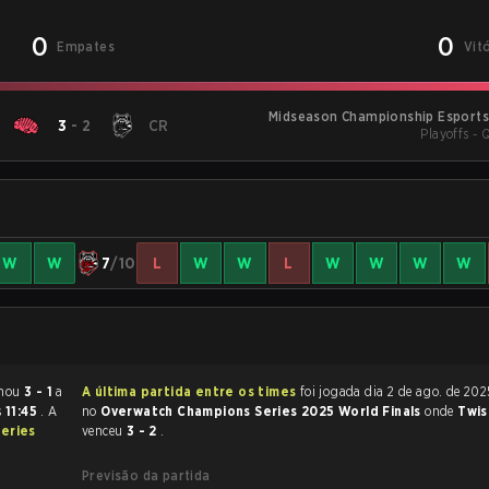
0
0
Empates
Vit
Midseason Championship Esports
3
-
2
CR
Playoffs - 
W
W
7
/10
L
W
W
L
W
W
W
W
tch 2 terminou
3 - 1
a
A última partida entre os times
foi jogada dia 2 de ago. de 2025 às 13:15
s
11:45
. A
no
Overwatch Champions Series 2025 World Finals
onde
Twis
eries
venceu
3 - 2
.
Previsão da partida