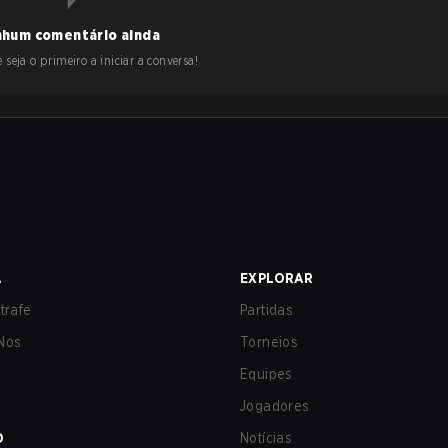
hum comentário ainda
 seja o primeiro a iniciar a conversa!
A
EXPLORAR
trafe
Partidas
Nos
Torneios
Equipes
Jogadores
O
Notícias