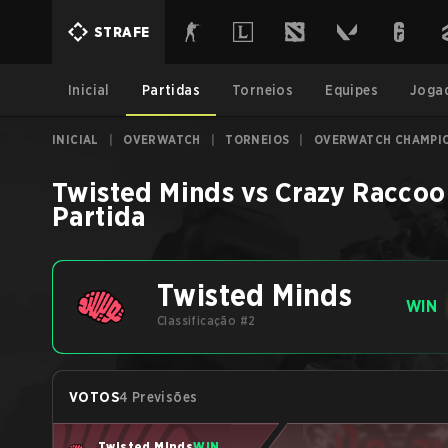
STRAFE
Inicial
Partidas
Torneios
Equipes
Joga
INICIAL
|
OVERWATCH
|
TORNEIOS
|
OVERWATCH CHAMPIO
Twisted Minds
vs
Crazy Raccoo
Partida
Twisted Minds
WIN
Classificação #2
VOTOS
4 Previsões
Twisted Minds
WIN