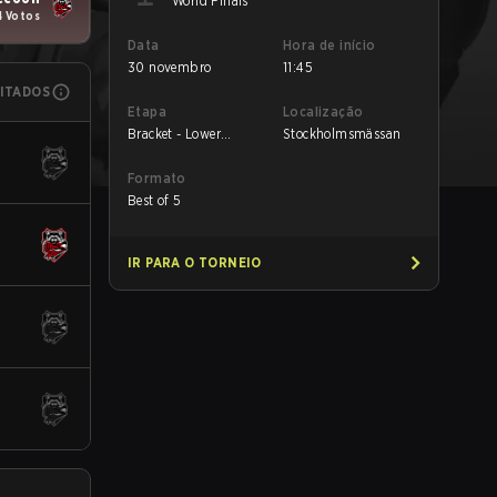
World Finals
4 Votos
Data
Hora de início
30 novembro
11:45
MITADOS
Etapa
Localização
Bracket - Lower
Stockholmsmässan
Bracket Final
Formato
Best of 5
IR PARA O TORNEIO