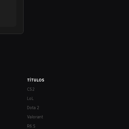
TÍTULOS
CS2
LoL
Dota 2
Valorant
R6:S