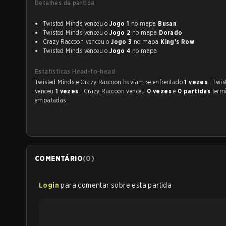
Detalhes da partida
Twisted Minds venceu o
Jogo 1
no mapa
Busan
Twisted Minds venceu o
Jogo 2
no mapa
Dorado
Crazy Raccoon venceu o
Jogo 3
no mapa
King's Row
Twisted Minds venceu o
Jogo 4
no mapa
Estatísticas Head-to-head
Twisted Minds e Crazy Raccoon haviam se enfrentado
1 vezes
. Twi
venceu
1 vezes
, Crazy Raccoon venceu
0 vezes
e
0 partidas
term
empatadas.
COMENTÁRIO
(
0
)
Login
para comentar sobre esta partida