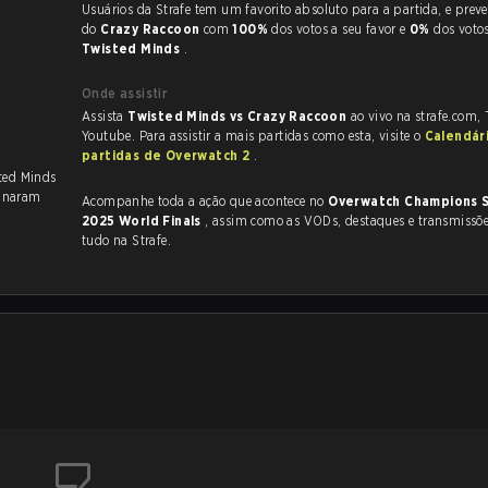
Usuários da Strafe tem um favorito absoluto para a partida, e preveem a vitória
do
Crazy Raccoon
com
100%
dos votos a seu favor e
0%
dos voto
Twisted Minds
.
Onde assistir
Assista
Twisted Minds vs Crazy Raccoon
ao vivo na strafe.com,
Youtube. Para assistir a mais partidas como esta, visite o
Calendár
partidas de Overwatch 2
.
sted Minds
inaram
Acompanhe toda a ação que acontece no
Overwatch Champions S
2025 World Finals
, assim como as VODs, destaques e transmissões ao vivo,
tudo na Strafe.