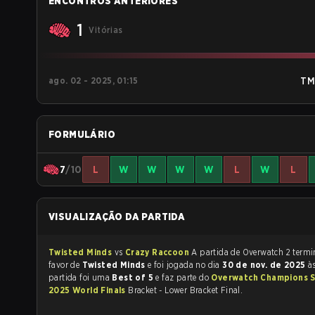
ENCONTROS ANTERIORES
1
Vitórias
ago. 02 - 2025, 01:15
TM
FORMULÁRIO
7
/10
L
W
W
W
W
L
W
L
VISUALIZAÇÃO DA PARTIDA
Twisted Minds
vs
Crazy Raccoon
A partida de Overwa
favor de
Twisted Minds
e foi jogada no dia
30 de nov. de 2025
à
partida foi uma
Best of 5
e faz parte do
Overwatch Champions S
2025 World Finals
Bracket - Lower Bracket Final.