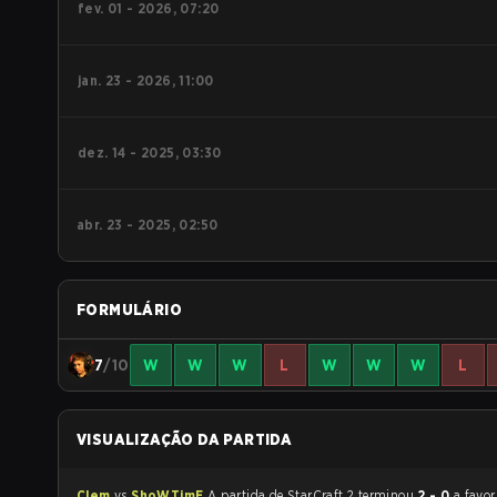
fev. 01 - 2026, 07:20
jan. 23 - 2026, 11:00
dez. 14 - 2025, 03:30
abr. 23 - 2025, 02:50
FORMULÁRIO
7
/10
W
W
W
L
W
W
W
L
VISUALIZAÇÃO DA PARTIDA
Clem
vs
ShoWTimE
A partida de StarCraft 2 terminou
2 - 0
a favo