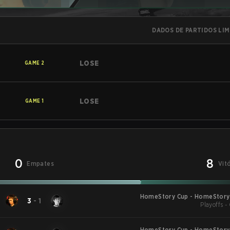
DADOS DE PARTIDOS LI
LOSE
GAME
2
LOSE
GAME
1
0
8
Empates
Vit
HomeStory Cup - HomeStory 
3
-
1
Playoffs -
HomeStory Cup - HomeStory 