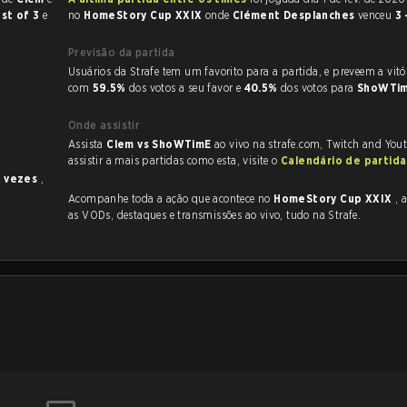
st of 3
e
no
HomeStory Cup XXIX
onde
Clément Desplanches
venceu
3 
Previsão da partida
Usuários da Strafe tem um favorito para a partida, e 
com
59.5%
dos votos a seu favor e
40.5%
dos votos para
ShoWTi
Onde assistir
Assista
Clem vs ShoWTimE
ao vivo na strafe.com, Twitch and You
assistir a mais partidas como esta, visite o
Calendário de partid
1 vezes
,
Acompanhe toda a ação que acontece no
HomeStory Cup XXIX
, a
as VODs, destaques e transmissões ao vivo, tudo na Strafe.