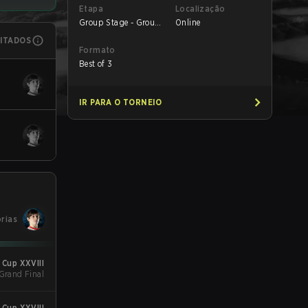
Etapa
Localização
Group Stage - Group
Online
B
MITADOS
Formato
Best of 3
IR PARA O TORNEIO
órias
Cup XXVIII
 Grand Final
Cup XXVIII