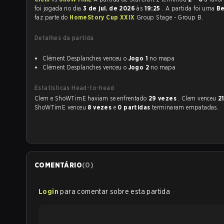
foi jogada no dia
3 de jul. de 2026
às
19:25
. A partida foi uma
Be
faz parte do
HomeStory Cup XXIX
Group Stage - Group B.
Detalhes da partida
Clément Desplanches venceu o
Jogo 1
no mapa
Clément Desplanches venceu o
Jogo 2
no mapa
Estatísticas Head-to-head
Clem e ShoWTimE haviam se enfrentado
29 vezes
. Clem venceu
2
ShoWTimE venceu
8 vezes
e
0 partidas
terminaram empatadas.
COMENTÁRIO
(
0
)
Login
para comentar sobre esta partida