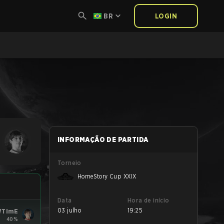
BR
LOGIN
INFORMAÇÃO DE PARTIDA
Torneio
HomeStory Cup XXIX
Data
Hora de início
03 julho
19:25
WTimE
40%