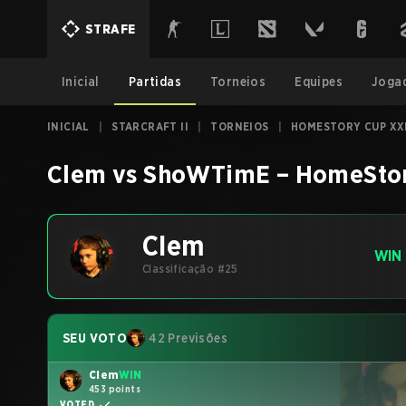
STRAFE
Inicial
Partidas
Torneios
Equipes
Joga
INICIAL
|
STARCRAFT II
|
TORNEIOS
|
HOMESTORY CUP XX
Clem
vs
ShoWTimE
–
HomeStor
Clem
WIN
Classificação #25
SEU VOTO
42 Previsões
Clem
WIN
453 points
VOTED