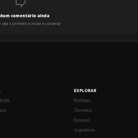
hum comentário ainda
 seja o primeiro a iniciar a conversa!
A
EXPLORAR
trafe
Partidas
Nos
Torneios
Equipes
Jogadores