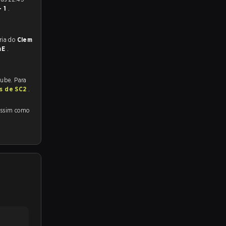
- 1
.
preveem a vitória do
Clem
mE
.
tube. Para
as de SC2
.
ssim como