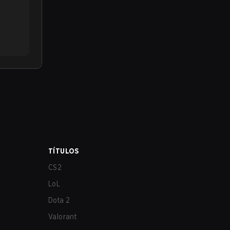
TÍTULOS
CS2
LoL
Dota 2
Valorant