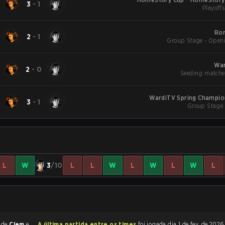
3
-
1
Playoffs
Ron
2
-
1
Group Stage - Open
War
2
-
0
Seeding matche
WardiTV Spring Champio
3
-
1
Group Stage 
L
W
3
/10
L
L
W
L
W
L
W
L
r de
Clem
e
A última partida entre os times
foi jogada dia 1 de fev. de 2026 às 22:45