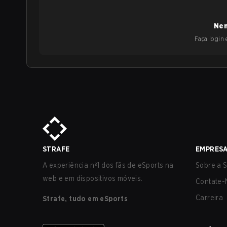
Nen
Faça login e
STRAFE
EMPRES
A experiência nº1 dos fãs de eSports na
Sobre a S
web e em dispositivos móveis.
Contate-
Carreira
Strafe, tudo em eSports