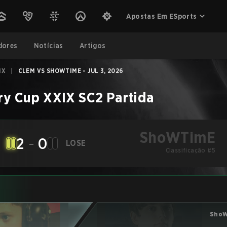
Apostas Em ESports
dores
Notícias
Artigos
IX
|
CLEM VS SHOWTIME - JUL 3, 2026
y Cup XXIX
SC2
Partida
ShoWTimE
2
-
0
LOSE
Classificação #5
Sho