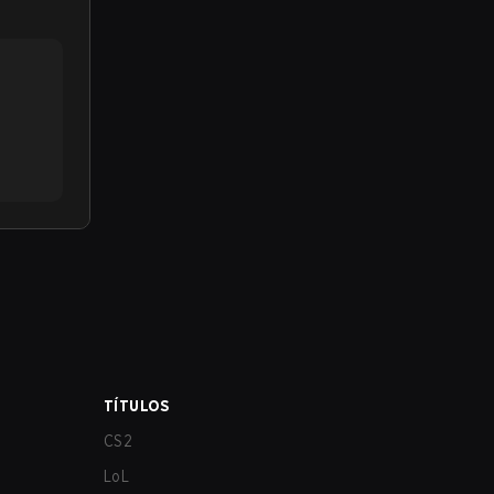
TÍTULOS
CS2
LoL