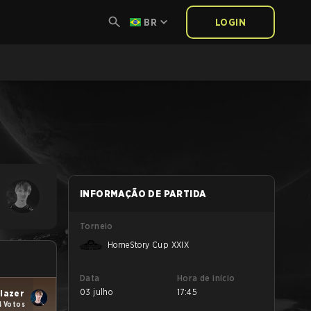
BR
LOGIN
INFORMAÇÃO DE PARTIDA
Torneio
HomeStory Cup XXIX
Data
Hora de início
03 julho
17:45
lazer
4 Votos