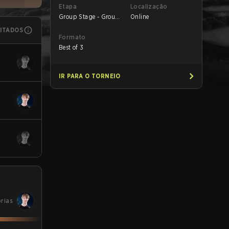
Etapa
Localização
Group Stage - Group
Online
B
MITADOS
Formato
Best of 3
IR PARA O TORNEIO
órias