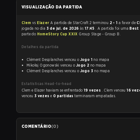
VISUALIZAÇÃO DA PARTIDA
Clem
vs
Elazer
A partida de StarCraft 2 terminou
2 - 1
a favor de
C
jogada no dia
3 de jul. de 2026
às
17:45
. A partida foi uma
Best
parte do
HomeStory Cup XXIX
Group Stage - Group B.
Detalhes da partida
Clément Desplanches venceu o
Jogo 1
no mapa
Mikołaj Ogonowski venceu o
Jogo 2
no mapa
Clément Desplanches venceu o
Jogo 3
no mapa
Estatísticas Head-to-head
Clem e Elazer haviam se enfrentado
19 vezes
. Clem venceu
16 ve
venceu
3 vezes
e
0 partidas
terminaram empatadas.
COMENTÁRIO
(
0
)