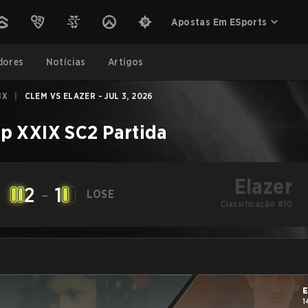
Apostas Em ESports
dores
Notícias
Artigos
IX
|
CLEM VS ELAZER - JUL 3, 2026
p XXIX
SC2
Partida
Elazer
2
-
1
LOSE
Classificação #10
E
1