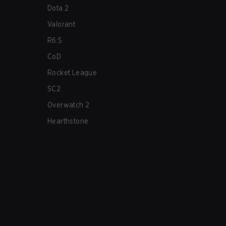
Dota 2
Valorant
R6:S
CoD
Rocket League
SC2
Overwatch 2
Hearthstone