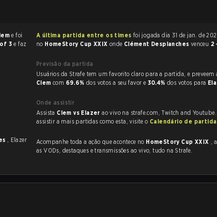
lem
e foi
A última partida entre os times
foi jogada dia 31 de jan. de 2026 às 15:15
 of 3
e faz
no
HomeStory Cup XXIX
onde
Clément Desplanches
venceu
2 
Previsão da partida
Usuários da Strafe tem um favorito claro
Clem
com
69.6%
dos votos a seu favor e
30.4%
dos votos para
El
Onde assistir
Assista
Clem vs Elazer
ao vivo na strafe.com, Twitch and Youtube.
assistir a mais partidas como esta, visite o
Calendário de partid
zes
, Elazer
Acompanhe toda a ação que acontece no
HomeStory Cup XXIX
, a
as VODs, destaques e transmissões ao vivo, tudo na Strafe.