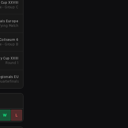
Cup XXVIII
e - Group C
2024 Regionals Europe
ifying Match
 Coliseum 6
e - Group B
 Cup XXIII
Round 1
gionals EU
Quarterfinals
W
L