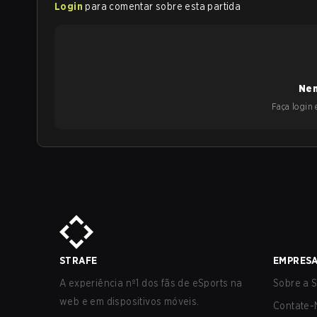
Login
para comentar sobre esta partida
Nen
Faça login e
STRAFE
EMPRES
A experiência nº1 dos fãs de eSports na
Sobre a S
web e em dispositivos móveis.
Contate-