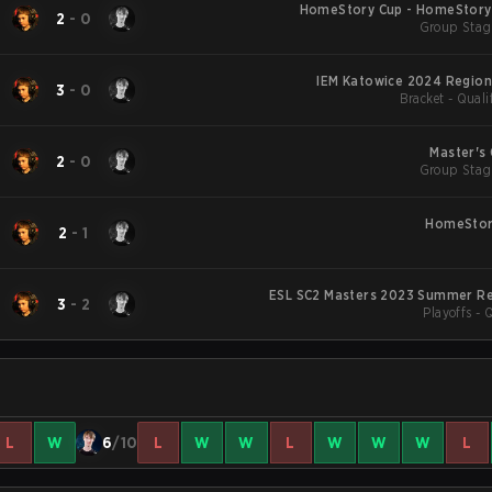
HomeStory Cup - HomeStory 
2
-
0
Group Stag
IEM Katowice 
3
-
0
Bracket - Qual
Master's
2
-
0
Group Stag
HomeStory
2
-
1
ESL SC2 Masters 2023 Summer Re
3
-
2
Playoffs - 
L
W
6
/10
L
W
W
L
W
W
W
L