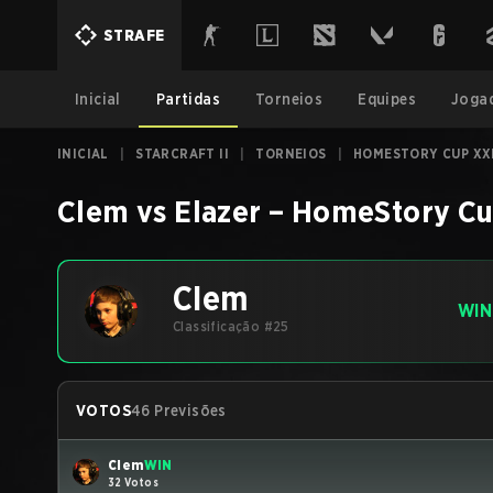
STRAFE
Inicial
Partidas
Torneios
Equipes
Joga
INICIAL
|
STARCRAFT II
|
TORNEIOS
|
HOMESTORY CUP XX
Clem
vs
Elazer
–
HomeStory Cu
Clem
WIN
Classificação #25
VOTOS
46 Previsões
Clem
WIN
32 Votos