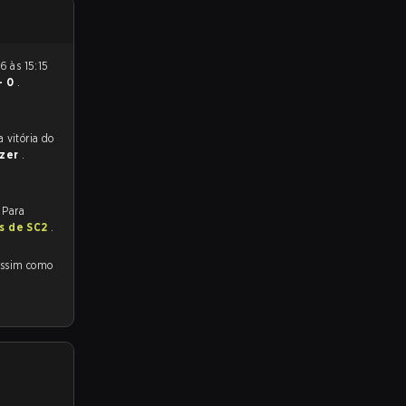
- 0
.
 para a partida, e preveem a vitória do
azer
.
 Para
as de SC2
.
ssim como