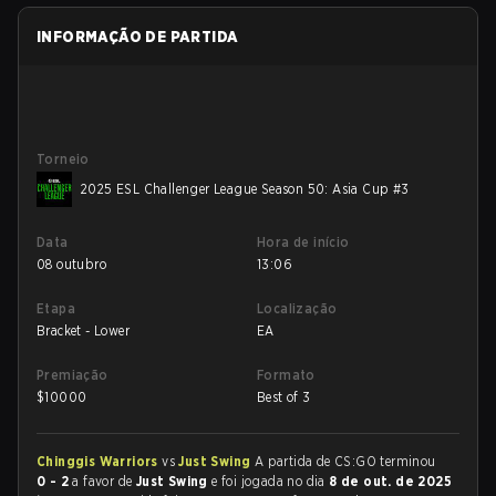
INFORMAÇÃO DE PARTIDA
Torneio
2025 ESL Challenger League Season 50: Asia Cup #3
Data
Hora de início
08 outubro
13:06
Etapa
Localização
Bracket - Lower
EA
Premiação
Formato
$
10000
Best of 3
Chinggis Warriors
vs
Just Swing
A partida de CS:GO terminou
0 - 2
a favor de
Just Swing
e foi jogada no dia
8 de out. de 2025