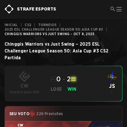
STRAFE ESPORTS
INICIAL
|
CS2
|
TORNEIOS
|
2025 ESL CHALLENGER LEAGUE SEASON 50: ASIA CUP #3
|
CHINGGIS WARRIORS VS JUST SWING - OCT 8, 2025
Chinggis Warriors
vs
Just Swing
–
2025 ESL
Challenger League Season 50: Asia Cup #3
CS2
Partida
0
-
2
JS
CW
LOSE
WIN
Classificação #90
-
SEU VOTO
226 Previsões
CW