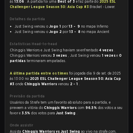
às
13:06
. A partida foi uma
Best of 3
e faz parte do
2025 ESL
Challenger League Season 50: Asia Cup #3
Bracket - Lower.
Detalhes da partida
Just Swing venceu o
Jogo 1
por
13 - 9
no mapa Inferno
Just Swing venceu o
Jogo 2
por
13 - 8
no mapa Ancient
Estatísticas Head-to-head
Chinggis Warriors e Just Swing haviam se enfrentado
4 vezes
.
Chinggis Warriors venceu
3 vezes
, Just Swing venceu
1 vezes
e
0
partidas
terminaram empatadas.
A última partida entre os times
foi jogada dia 9 de set. de 2025
às 13:00 no
2025 ESL Challenger League Season 50: Asia Cup
#3
onde
Chinggis Warriors
venceu
2 - 1
.
Previsão da partida
Usuários da Strafe tem um favorito absoluto para a partida, e
preveem a vitória do
Chinggis Warriors
com
96.5%
dos votos a seu
favor e
3.5%
dos votos para
Just Swing
.
Onde assistir
Assista
Chinggis Warriors vs Just Swing
ao vivo na strafe.com,