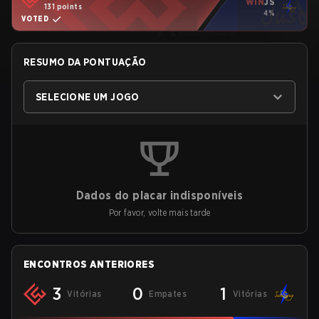
WIN
JS
131 points
4%
VOTED
RESUMO DA PONTUAÇÃO
SELECIONE UM JOGO
Dados do placar indisponíveis
Por favor, volte mais tarde
ENCONTROS ANTERIORES
3
0
1
Vitórias
Empates
Vitórias