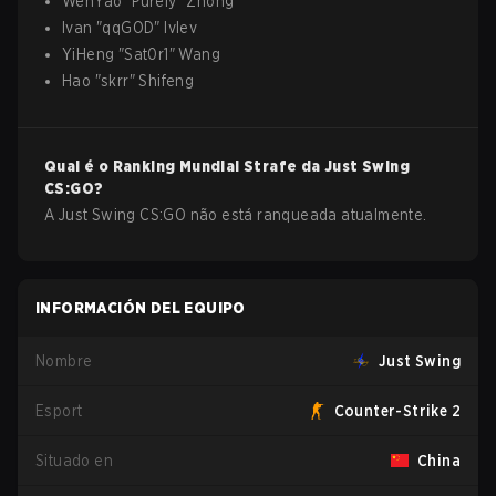
WenYao
"
Purely
"
Zhong
Ivan
"
qqGOD
"
Ivlev
YiHeng
"
Sat0r1
"
Wang
Hao
"
skrr
"
Shifeng
Qual é o Ranking Mundial Strafe da
Just Swing
CS:GO
?
A Just Swing CS:GO não está ranqueada atualmente.
INFORMACIÓN DEL EQUIPO
Nombre
Just Swing
Esport
Counter-Strike 2
Situado en
China