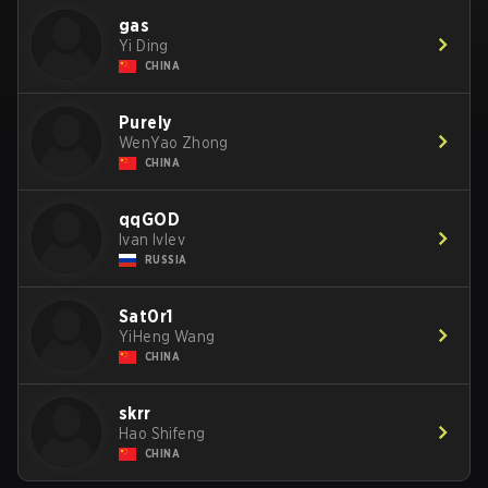
gas
Yi Ding
CHINA
Purely
WenYao Zhong
CHINA
qqGOD
Ivan Ivlev
RUSSIA
Sat0r1
YiHeng Wang
CHINA
skrr
Hao Shifeng
CHINA