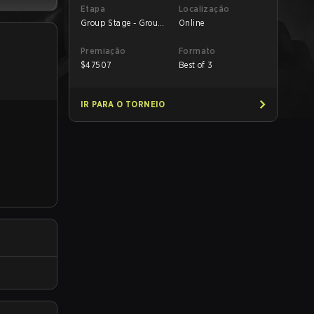
Etapa
Localização
Group Stage - Group
Online
A
Premiação
Formato
$
47507
Best of 3
IR PARA O TORNEIO