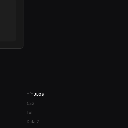
TÍTULOS
CS2
LoL
Dota 2