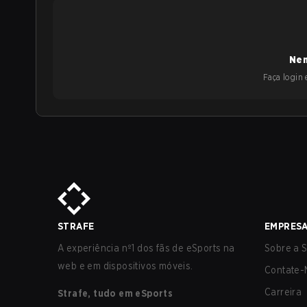
Nen
Faça login e
STRAFE
EMPRES
A experiência nº1 dos fãs de eSports na
Sobre a S
web e em dispositivos móveis.
Contate-
Carreira
Strafe, tudo em eSports