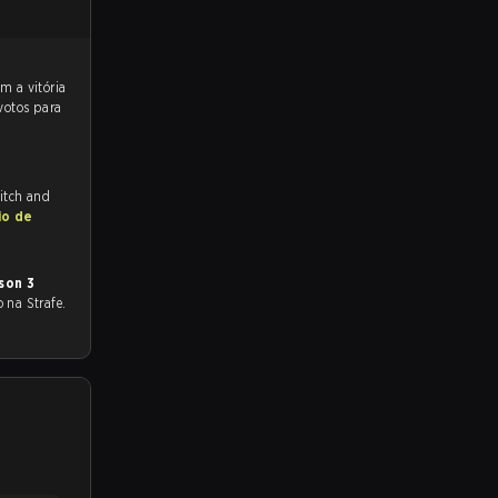
votos para
witch and
io de
son 3
o na Strafe.