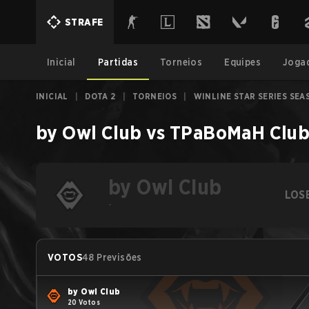
STRAFE
Inicial
Partidas
Torneios
Equipes
Joga
INICIAL
|
DOTA 2
|
TORNEIOS
|
WINLINE STAR SERIES SEA
by Owl Club
vs
TPaBoMaH Clu
by Owl Club
LOS
-
VOTOS
48 Previsões
by Owl Club
20 Votos