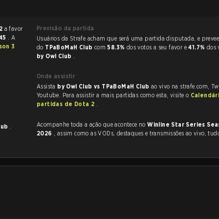
Previsão da partida
2
a favor
:45
. A
Usuários da Strafe acham que será uma partida disputada, e preveem a vitória
son 3
do
TPaBoMaH Club
com
58.3%
dos votos a seu favor e
41.7%
dos 
by Owl Club
.
Onde assistir
Assista
by Owl Club vs TPaBoMaH Club
ao vivo na strafe.com, T
Youtube. Para assistir a mais partidas como esta, visite o
Calendár
partidas de Dota 2
.
Acompanhe toda a ação que acontece no
Winline Star Series Sea
lub
.
2026
, assim como as VODs, destaques e transmissões ao vivo, tud