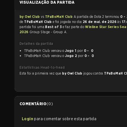
VISUALIZAÇÃO DA PARTIDA
by Owl Club
vs
TPaBoMaH Club
A partida de Dota 2 terminou
0 - 
de
TPaBoMaH Club
e foi jogada no dia
26 de mai. de 2026
às
17
partida foi uma
Best of 3
e faz parte do
Winline Star Series Sea
2026
Group Stage - Group A.
Detalhes da partida
TPaBoMaH Club venceu o
Jogo 1
por
0 - 0
TPaBoMaH Club venceu o
Jogo 2
por
0 - 0
Estatísticas Head-to-head
Esta foi a primeira vez que
by Owl Club
jogou contra
TPaBoMaH C
COMENTÁRIO
(
0
)
Login
para comentar sobre esta partida