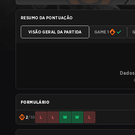
RESUMO DA PONTUAÇÃO
VISÃO GERAL DA PARTIDA
GAME 1
G
Dados 
FORMULÁRIO
2
/10
L
L
W
W
L