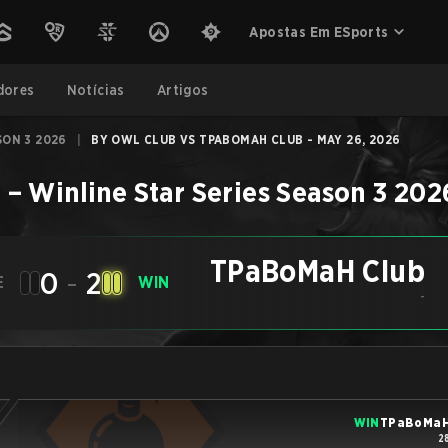
Apostas Em ESports
dores
Notícias
Artigos
SON 3 2026
|
BY OWL CLUB VS TPABOMAH CLUB - MAY 26, 2026
b
–
Winline Star Series Season 3 202
TPaBoMaH Club
0
-
2
E
WIN
-
WIN
TPaBoMaH
2