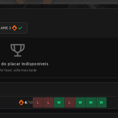
AME 2
do placar indisponíveis
Por favor, volte mais tarde
4
/10
L
L
W
L
W
W
W