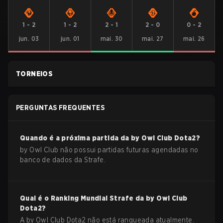
1
-
2
1
-
2
2
-
1
2
-
0
0
-
2
jun. 03
jun. 01
mai. 30
mai. 27
mai. 26
TORNEIOS
PERGUNTAS FREQUENTES
Quando é a próxima partida da
by Owl Club
Dota2
?
by Owl Club não possui partidas futuras agendadas no
banco de dados da Strafe.
Qual é o Ranking Mundial Strafe da
by Owl Club
Dota2
?
A by Owl Club Dota2 não está ranqueada atualmente.