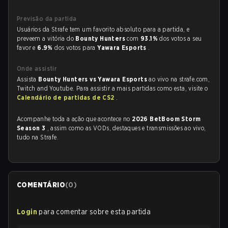
Previsão da partida
Usuários da Strafe tem um favorito absoluto para a partida, e
preveem a vitória do
Bounty Hunters
com
93.1%
dos votos a seu
favor e
6.9%
dos votos para
Yawara Esports
.
Onde assistir
Assista
Bounty Hunters vs Yawara Esports
ao vivo na strafe.com,
Twitch and Youtube. Para assistir a mais partidas como esta, visite o
Calendário de partidas de CS2
.
Acompanhe toda a ação que acontece no
2026 BetBoom Storm
Season 3
, assim como as VODs, destaques e transmissões ao vivo,
tudo na Strafe.
COMENTÁRIO
(
0
)
Login
para comentar sobre esta partida