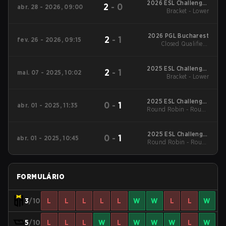
2026 ESL Challenger
2
-
0
abr. 28 - 2026, 09:00
League Season 51:
Bracket - Lower
South America - Cup
#4
2026 PGL Bucharest
2
-
1
fev. 26 - 2026, 09:15
Closed Qualifier -
Closed Qualifier UB
Quarterfinal
2025 ESL Challenger
2
-
1
mai. 07 - 2025, 10:02
League Season 49:
Bracket - Lower
South America
2025 ESL Challenger
0
-
1
abr. 01 - 2025, 11:35
Round Robin - Round
League Season 49:
South America
Robin
2025 ESL Challenger
0
-
1
abr. 01 - 2025, 10:45
Round Robin - Round
League Season 49:
South America
Robin
FORMULÁRIO
3
/10
L
L
L
L
L
W
W
L
L
W
5
/10
L
L
L
W
L
W
W
W
L
W