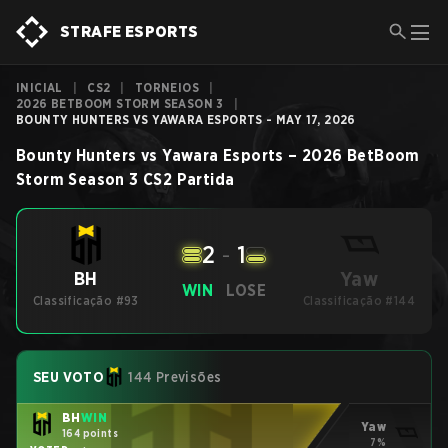
STRAFE ESPORTS
INICIAL
|
CS2
|
TORNEIOS
|
2026 BETBOOM STORM SEASON 3
|
BOUNTY HUNTERS VS YAWARA ESPORTS - MAY 17, 2026
Bounty Hunters
vs
Yawara Esports
–
2026 BetBoom
Storm Season 3
CS2
Partida
2
-
1
Yaw
BH
WIN
LOSE
Classificação #93
Classificação #144
SEU VOTO
144 Previsões
BH
WIN
Yaw
164 points
7%