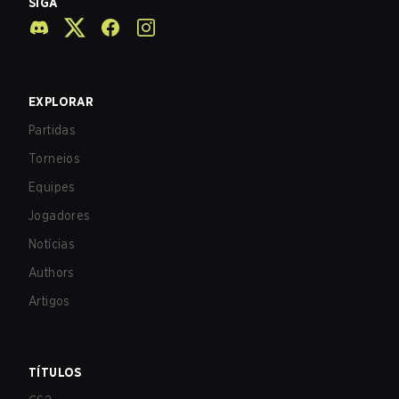
SIGA
EXPLORAR
Partidas
Torneios
Equipes
Jogadores
Notícias
Authors
Artigos
TÍTULOS