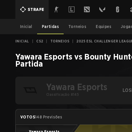
STRAFE
Inicial
Partidas
Torneios
Equipes
Joga
INICIAL
|
CS2
|
TORNEIOS
|
2025 ESL CHALLENGER LEAGU
Yawara Esports
vs
Bounty Hunt
Partida
Yawara Esports
LOS
Classificação #145
VOTOS
148 Previsões
Yawara Esports