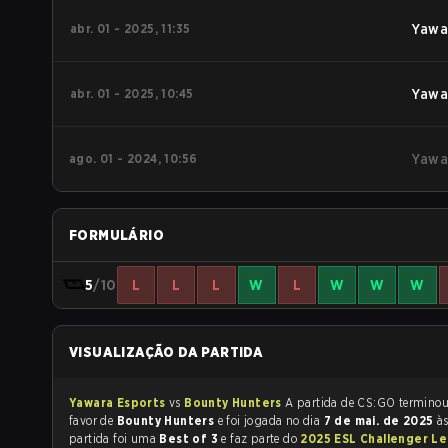
abr. 01 - 2025, 11:35
Yawa
abr. 01 - 2025, 10:45
Yawa
ago. 01 - 2024, 10:56
Yawa
FORMULÁRIO
5
/10
L
L
L
W
L
W
W
W
VISUALIZAÇÃO DA PARTIDA
Yawara Esports
vs
Bounty Hunters
A partida de CS:GO termi
favor de
Bounty Hunters
e foi jogada no dia
7 de mai. de 2025
à
partida foi uma
Best of 3
e faz parte do
2025 ESL Challenger L