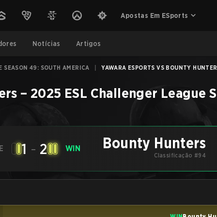
Apostas Em ESports
dores
Notícias
Artigos
E SEASON 49: SOUTH AMERICA
|
YAWARA ESPORTS VS BOUNTY HUNTERS
ers
–
2025 ESL Challenger League S
Bounty Hunters
1
-
2
E
WIN
Classificação #94
WIN
Bounty Hu