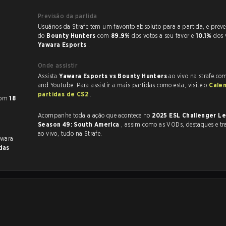
Previsão da partida
Usuários da Strafe tem um favorito absoluto para a partida, e preveem a vitória
do
Bounty Hunters
com
89.9%
dos votos a seu favor e
10.1%
dos 
Yawara Esports
.
Onde assistir
Assista
Yawara Esports vs Bounty Hunters
ao vivo na strafe.co
and Youtube. Para assistir a mais partidas como esta, visite o
Cale
partidas de CS2
.
om
18
Acompanhe toda a ação que acontece no
2025 ESL Challenger L
Season 49: South America
, assim como as VODs, destaques e transmissões
ao vivo, tudo na Strafe.
awara
das