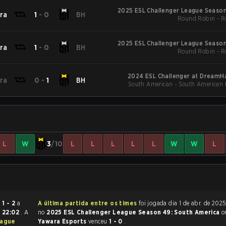
2025 ESL Challenger League Season
ra
1
-
0
BH
Round Robin - R
2025 ESL Challenger League Season
ra
1
-
0
BH
Round Robin - R
2024 ESL Challenger at DreamH
ra
0
-
1
BH
South American - South American 
L
W
3
/10
L
L
L
L
L
W
W
L
nou
1 - 2
a
A última partida entre os times
foi jogada dia 1 de abr. de 2025 às 23:35
s
22:02
. A
no
2025 ESL Challenger League Season 49: South America
o
eague
Yawara Esports
venceu
1 - 0
.