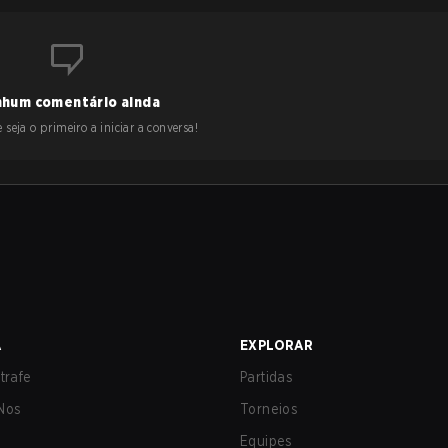
hum comentário ainda
 seja o primeiro a iniciar a conversa!
A
EXPLORAR
trafe
Partidas
Nos
Torneios
Equipes