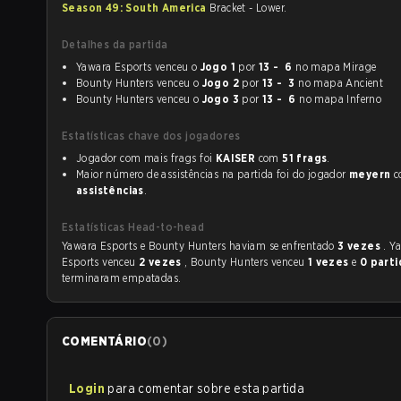
Season 49: South America
Bracket - Lower.
Detalhes da partida
Yawara Esports venceu o
Jogo 1
por
13 - 6
no mapa Mirage
Bounty Hunters venceu o
Jogo 2
por
13 - 3
no mapa Ancient
Bounty Hunters venceu o
Jogo 3
por
13 - 6
no mapa Inferno
Estatísticas chave dos jogadores
Jogador com mais frags foi
KAISER
com
51 frags
.
Maior número de assistências na partida foi do jogador
meyern
c
assistências
.
Estatísticas Head-to-head
Yawara Esports e Bounty Hunters haviam se enfrentado
3 vezes
. Y
Esports venceu
2 vezes
, Bounty Hunters venceu
1 vezes
e
0 parti
terminaram empatadas.
COMENTÁRIO
(
0
)
Login
para comentar sobre esta partida