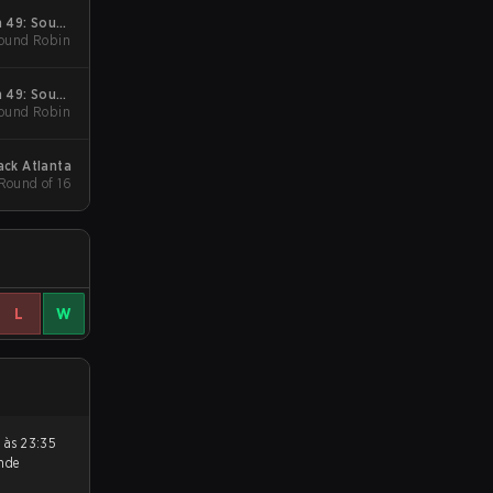
 49: South
ound Robin
America
 49: South
ound Robin
America
ack Atlanta
Round of 16
L
W
nde