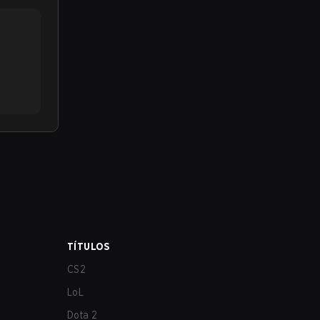
TÍTULOS
CS2
LoL
Dota 2