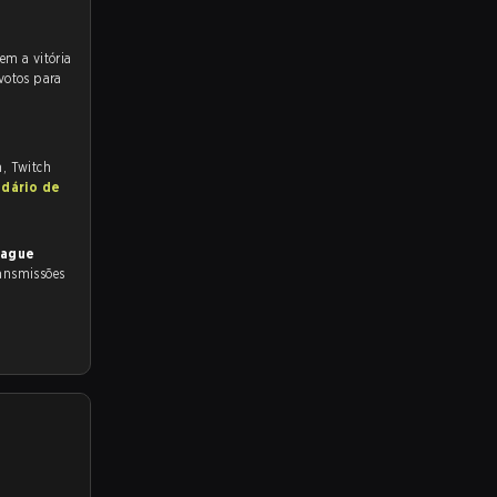
votos para
m, Twitch
ndário de
eague