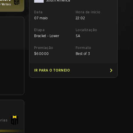
South America
3 Votos
Data
Hora de início
07 maio
22:02
Etapa
Localização
Bracket - Lower
SA
Premiação
Formato
$
60000
Best of 3
IR PARA O TORNEIO
órias