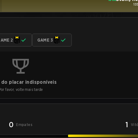
13
AME 2
GAME 3
do placar indisponíveis
Por favor, volte mais tarde
0
1
Empates
Vit