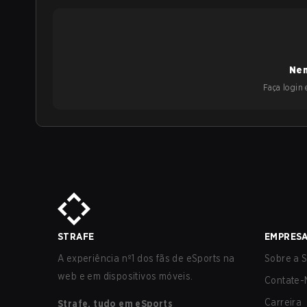
Nen
Faça login e
STRAFE
EMPRES
A experiência nº1 dos fãs de eSports na
Sobre a S
web e em dispositivos móveis.
Contate-
Carreira
Strafe, tudo em eSports