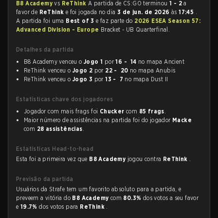
B8 Academy
vs
ReThink
A partida de CS:GO terminou
1 - 2
a
favor de
ReThink
e foi jogada no dia
3 de jun. de 2026
às
17:45
.
A partida foi uma
Best of 3
e faz parte do
2026 ESEA Season 57:
Advanced Division - Europe
Bracket - UB Quarterfinal.
Detalhes da partida
B8 Academy venceu o
Jogo 1
por
16 - 14
no mapa Ancient
ReThink venceu o
Jogo 2
por
22 - 20
no mapa Anubis
ReThink venceu o
Jogo 3
por
13 - 7
no mapa Dust II
Estatísticas chave dos jogadores
Jogador com mais frags foi
Chucker
com
85 frags
.
Maior número de assistências na partida foi do jogador
Macke
com
28 assistências
.
Estatísticas Head-to-head
Esta foi a primeira vez que
B8 Academy
jogou contra
ReThink
.
Previsão da partida
Usuários da Strafe tem um favorito absoluto para a partida, e
preveem a vitória do
B8 Academy
com
80.3%
dos votos a seu favor
e
19.7%
dos votos para
ReThink
.