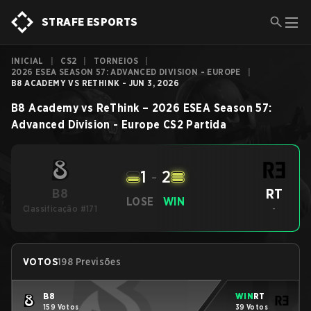
STRAFE ESPORTS
INICIAL
|
CS2
|
TORNEIOS
|
2026 ESEA SEASON 57: ADVANCED DIVISION - EUROPE
|
B8 ACADEMY VS RETHINK - JUN 3, 2026
B8 Academy
vs
ReThink
–
2026 ESEA Season 57:
Advanced Division - Europe
CS2
Partida
1
-
2
RT
B8
LOSE
WIN
Classificação #171
-
VOTOS
198 Previsões
B8
WIN
RT
159 Votos
39 Votos