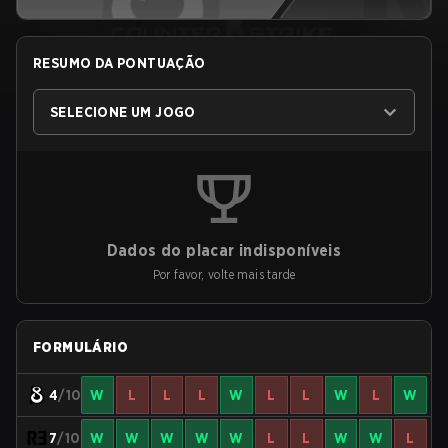
RESUMO DA PONTUAÇÃO
SELECIONE UM JOGO
Dados do placar indisponíveis
Por favor, volte mais tarde
FORMULÁRIO
4
/10
W
L
L
L
W
L
L
W
L
W
7
/10
W
W
W
W
W
L
L
W
W
L