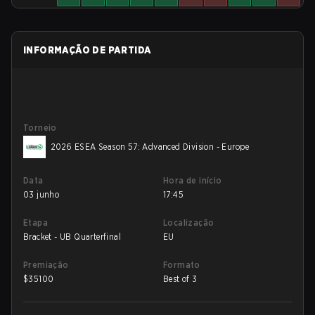
INFORMAÇÃO DE PARTIDA
Torneio
2026 ESEA Season 57: Advanced Division - Europe
Data
Hora de início
03 junho
17:45
Etapa
Localização
Bracket - UB Quarterfinal
EU
Premiação
Formato
$
35100
Best of 3