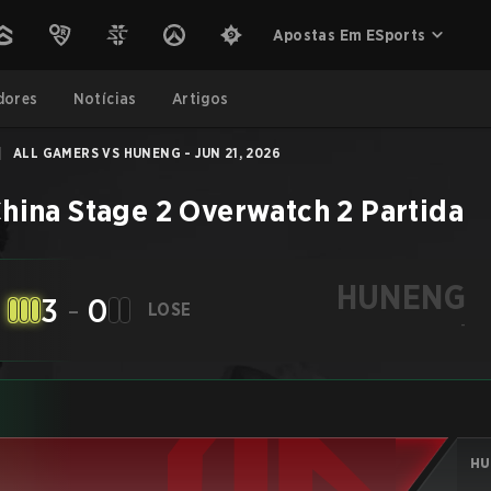
Apostas Em ESports
dores
Notícias
Artigos
|
ALL GAMERS VS HUNENG - JUN 21, 2026
hina Stage 2
Overwatch 2
Partida
HUNENG
3
-
0
LOSE
-
HU