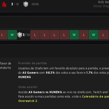
OCS Ch
3
-
0
HUN
Group Stag
L
W
3
/10
L
L
L
L
W
L
W
L
Previsão da partida
 favor de
rtida foi
Usuários da Strafe tem um favorito absoluto para a partida, e preveem a vitória
do
All Gamers
com
98.3%
dos votos a seu favor e
1.7%
dos votos 
HUNENG
.
Onde assistir
Assista
All Gamers vs HUNENG
ao vivo na strafe.com, Twitch and
Para assistir a mais partidas como esta, visite o
Calendário de pa
Overwatch 2
.