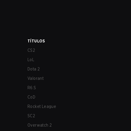
TÍTULOS
CS2
LoL
Dota 2
Valorant
R6:S
CoD
Rocket League
SC2
Overwatch 2