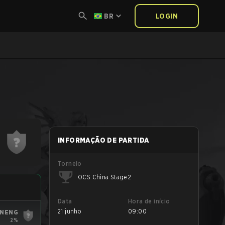
BR
LOGIN
INFORMAÇÃO DE PARTIDA
Torneio
OCS China Stage 2
Data
Hora de início
21 junho
09:00
NENG
2%