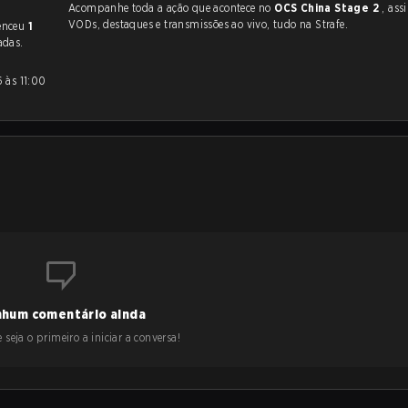
Acompanhe toda a ação que acontece no
OCS China Stage 2
, assim co
VODs, destaques e transmissões ao vivo, tudo na Strafe.
venceu
1
adas.
hum comentário ainda
 seja o primeiro a iniciar a conversa!