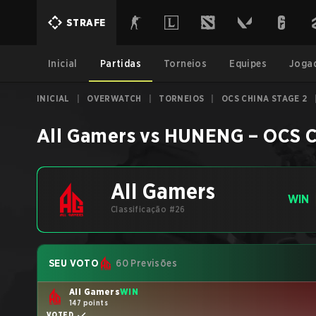
STRAFE
Inicial
Partidas
Torneios
Equipes
Joga
INICIAL
|
OVERWATCH
|
TORNEIOS
|
OCS CHINA STAGE 2
All Gamers
vs
HUNENG
–
OCS C
All Gamers
WIN
Classificação #26
SEU VOTO
60 Previsões
All Gamers
WIN
147 points
VOTED