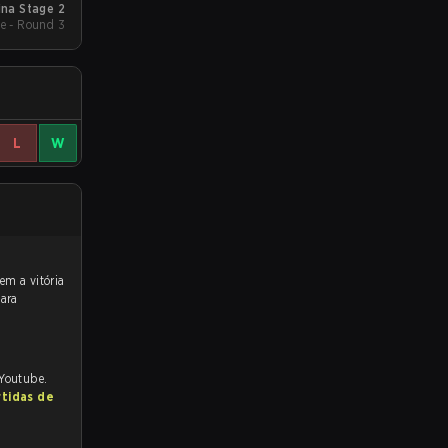
ina Stage 2
e - Round 3
L
W
para
 Youtube.
rtidas de