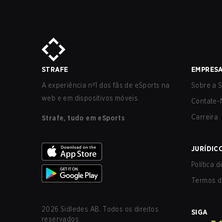
STRAFE
EMPRES
A experiência nº1 dos fãs de eSports na
Sobre a S
web e em dispositivos móveis.
Contate-
Carreira
Strafe, tudo em eSports
JURÍDIC
Política 
Termos d
2026
Sidledes AB. Todos os direitos
SIGA
reservados.