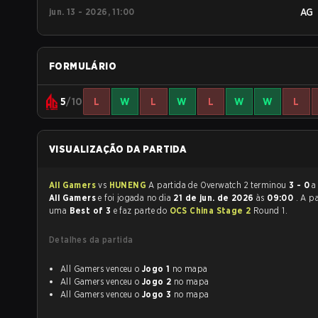
jun. 13 - 2026, 11:00
AG
FORMULÁRIO
5
/10
L
W
L
W
L
W
W
L
VISUALIZAÇÃO DA PARTIDA
All Gamers
vs
HUNENG
A partida de Overwatch 2 terminou
3 - 0
a
All Gamers
e foi jogada no dia
21 de jun. de 2026
às
09:00
. A pa
uma
Best of 3
e faz parte do
OCS China Stage 2
Round 1.
Detalhes da partida
All Gamers venceu o
Jogo 1
no mapa
All Gamers venceu o
Jogo 2
no mapa
All Gamers venceu o
Jogo 3
no mapa