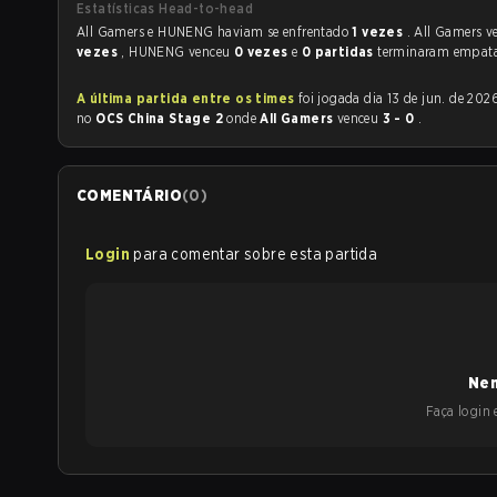
Estatísticas Head-to-head
All Gamers e HUNENG haviam se enfrentado
1 vezes
. All Gamers 
vezes
, HUNENG venceu
0 vezes
e
0 partidas
terminaram empat
A última partida entre os times
foi jogada dia 13 de jun. de 2026 às 11:00
no
OCS China Stage 2
onde
All Gamers
venceu
3 - 0
.
COMENTÁRIO
(
0
)
Login
para comentar sobre esta partida
Nen
Faça login e