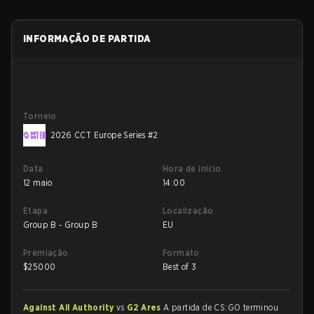
INFORMAÇÃO DE PARTIDA
Torneio
2026 CCT Europe Series #2
Data
Hora de início
12 maio
14:00
Etapa
Localização
Group B - Group B
EU
Premiação
Formato
$
25000
Best of 3
Against All Authority
vs
G2 Ares
A partida de CS:GO terminou