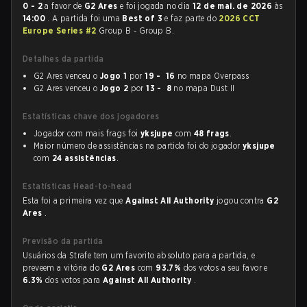
0 - 2
a favor de
G2 Ares
e foi jogada no dia
12 de mai. de 2026
às
14:00
. A partida foi uma
Best of 3
e faz parte do
2026 CCT
Europe Series #2
Group B - Group B.
Detalhes da partida
G2 Ares venceu o
Jogo 1
por
19 - 16
no mapa Overpass
G2 Ares venceu o
Jogo 2
por
13 - 8
no mapa Dust II
Estatísticas chave dos jogadores
Jogador com mais frags foi
yksjupe
com
48 frags
.
Maior número de assistências na partida foi do jogador
yksjupe
com
24 assistências
.
Estatísticas Head-to-head
Esta foi a primeira vez que
Against All Authority
jogou contra
G2
Ares
.
Previsão da partida
Usuários da Strafe tem um favorito absoluto para a partida, e
preveem a vitória do
G2 Ares
com
93.7%
dos votos a seu favor e
6.3%
dos votos para
Against All Authority
.