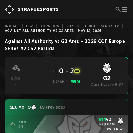
STRAFE ESPORTS
INICIAL
|
CS2
|
TORNEIOS
|
2026 CCT EUROPE SERIES #2
|
AGAINST ALL AUTHORITY VS G2 ARES - MAY 12, 2026
Against All Authority
vs
G2 Ares
–
2026 CCT Europe
Series #2
CS2
Partida
0
-
2
G2
aAa
LOSE
WIN
-
Classificação #137
SEU VOTO
189 Previsões
WIN
G2
aAa
158 points
6%
VOTED