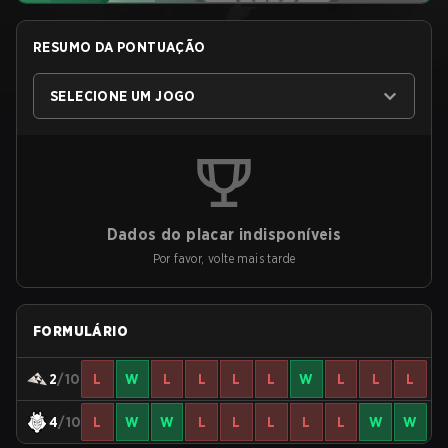
RESUMO DA PONTUAÇÃO
SELECIONE UM JOGO
Dados do placar indisponíveis
Por favor, volte mais tarde
FORMULÁRIO
2
/10
L
W
L
L
L
L
W
L
L
L
4
/10
L
W
W
L
L
L
L
L
W
W