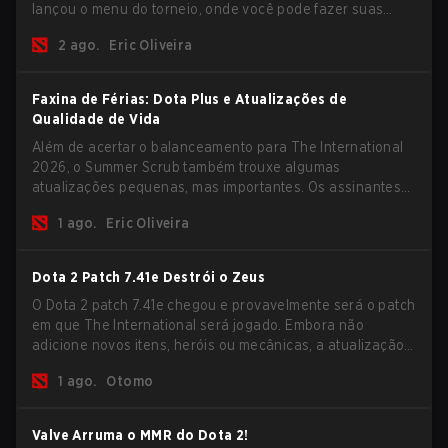
lançou o menu do torneio, onde você pode fazer suas
previsões para a Fase de Grupos e conferir as
2 ago.
Eric Oliveira
recompensas deste ano.
Faxina de Férias: Dota Plus e Atualizações de
Qualidade de Vida
Além de acertar o balanceamento para The International
2026, o Summer Scrub também trouxe algumas
atualizações pequenas, mas importantes. Os assinantes
do Dota Plus receberam uma nova tela de breakdown pós-
1 ago.
Eric Oliveira
jogo e agora todos os jogadores podem vincular teclas de
atalho para unidades não-herói separadamente.
Dota 2 Patch 7.41e Destrói o Zeus
O Dota 2 patch 7.41e chegou e provavelmente será o patch
em que The International será jogado. Embora não
adicione novos itens, heróis ou mecânicas, a atualização
mais recente ajuda bastante a resolver alguns dos
1 ago.
Otomo
maiores problemas do jogo.
Valve Arruma o MMR do Dota 2!