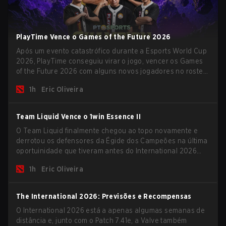
PlayTime Vence o Games of the Future 2026
Após um evento catastrófico durante a Esports World Cup
2026, PlayTime conseguiu virar o jogo, vencer os Games
of the Future 2026 com alguns novos jogadores no roster
e levar uma grande premiação para casa antes do início
1h
Eric Oliveira
da nova temporada.
Team Liquid Vence o 1win Essence II
O Team Liquid finalmente chegou ao topo novamente e
derrotou os defensores da Égide dos Campeões na última
oportuinidade que tiveram antes do International 2026
começar e as equipes avançarem com tudo pra conquistar
1h
Eric Oliveira
uma chance de glória eterna.
The International 2026: Previsões e Recompensas
O International 2026 está a apenas algumas semanas de
distância e, junto com o Patch 7.41e, a Valve também