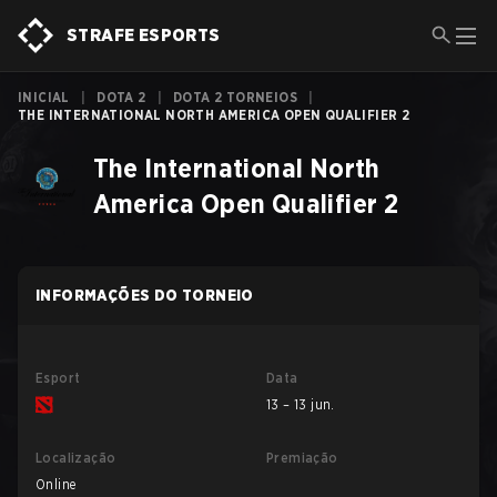
STRAFE ESPORTS
INICIAL
|
DOTA 2
|
DOTA 2 TORNEIOS
|
THE INTERNATIONAL NORTH AMERICA OPEN QUALIFIER 2
The International North
America Open Qualifier 2
INFORMAÇÕES DO TORNEIO
Esport
Data
13 – 13 jun.
Localização
Premiação
Online