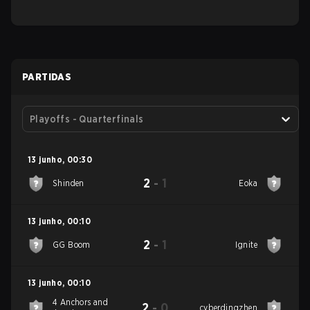
PARTIDAS
Playoffs - Quarterfinals
13 junho
,
00:30
2
-
1
Shinden
Eoka
13 junho
,
00:10
2
-
1
GG Boom
Ignite
13 junho
,
00:10
4 Anchors and
2
-
0
cyberdingzhen