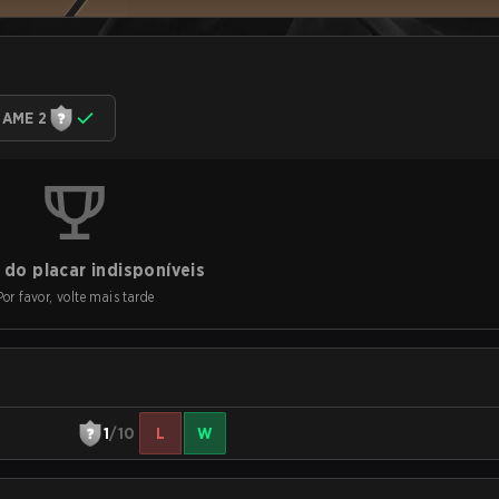
AME 2
do placar indisponíveis
Por favor, volte mais tarde
1
/10
L
W