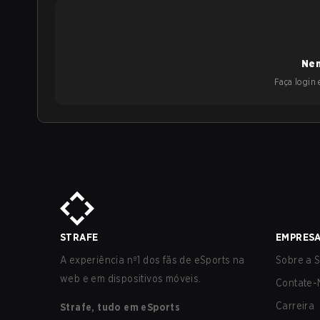
Nen
Faça login e
STRAFE
EMPRES
A experiência nº1 dos fãs de eSports na
Sobre a S
web e em dispositivos móveis.
Contate-
Carreira
Strafe, tudo em eSports