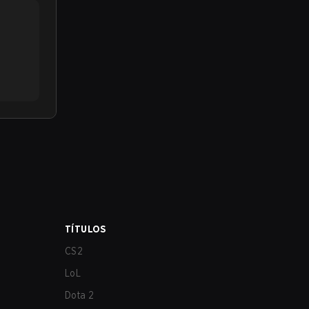
TÍTULOS
CS2
LoL
Dota 2