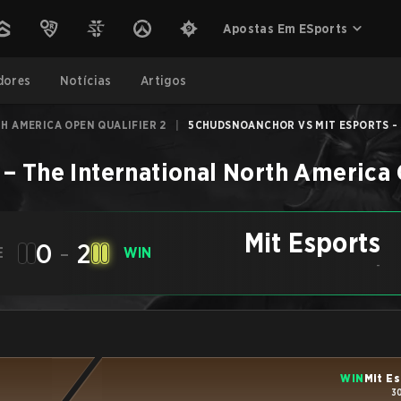
Apostas Em ESports
dores
Notícias
Artigos
H AMERICA OPEN QUALIFIER 2
|
5CHUDSNOANCHOR VS MIT ESPORTS - J
–
The International North America 
Mit Esports
0
-
2
E
WIN
-
WIN
Mit E
3