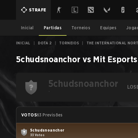
STRAFE
Inicial
Partidas
Torneios
Equipes
Joga
INICIAL
|
DOTA 2
|
TORNEIOS
|
THE INTERNATIONAL NORT
5chudsnoanchor
vs
Mit Esports
5chudsnoanchor
LOS
-
VOTOS
63 Previsões
5chudsnoanchor
33 Votos