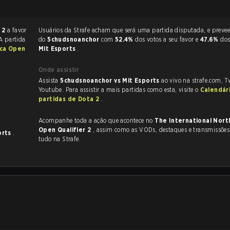
 2
a favor
Usuários da Strafe acham que será uma partida disputada, e preveem a vitória
 A partida
do
5chudsnoanchor
com
52.4%
dos votos a seu favor e
47.6%
dos
ica Open
Mit Esports
.
Onde assistir
Assista
5chudsnoanchor vs Mit Esports
ao vivo na strafe.com, 
Youtube. Para assistir a mais partidas como esta, visite o
Calendár
partidas de Dota 2
.
Acompanhe toda a ação que acontece no
The International Nort
Open Qualifier 2
, assim como as VODs, destaques e transmissões ao vivo,
orts
.
tudo na Strafe.