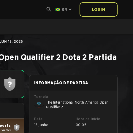
BR
LOGIN
UN 13, 2026
Open Qualifier 2
Dota 2
Partida
INFORMAÇÃO DE PARTIDA
Torneio
The International North America Open
Qualifier 2
Data
Hora de início
13 junho
00:05
sports
0 Votos