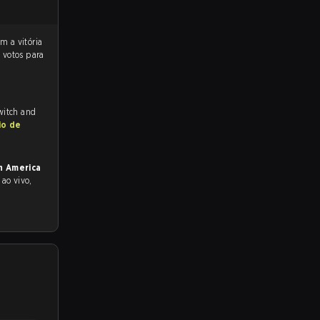
 votos para
Twitch and
io de
h America