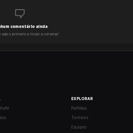
hum comentário ainda
 seja o primeiro a iniciar a conversa!
A
EXPLORAR
trafe
Partidas
Nos
Torneios
Equipes