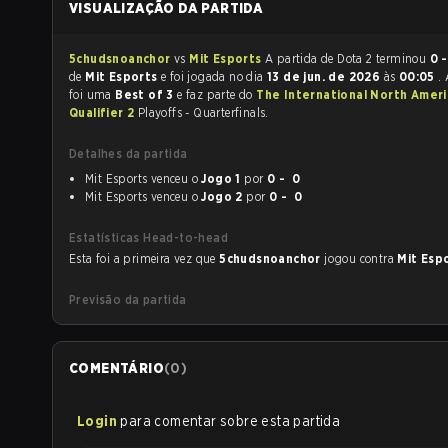
VISUALIZAÇÃO DA PARTIDA
5chudsnoanchor
vs
Mit Esports
A partida de Dota 2 terminou
0 -
de
Mit Esports
e foi jogada no dia
13 de jun. de 2026
às
00:05
.
foi uma
Best of 3
e faz parte do
The International North Amer
Qualifier 2
Playoffs - Quarterfinals.
Detalhes da partida
Mit Esports venceu o
Jogo 1
por
0 - 0
Mit Esports venceu o
Jogo 2
por
0 - 0
Estatísticas Head-to-head
Esta foi a primeira vez que
5chudsnoanchor
jogou contra
Mit Esp
Previsão da partida
COMENTÁRIO
(
0
)
Login
para comentar sobre esta partida