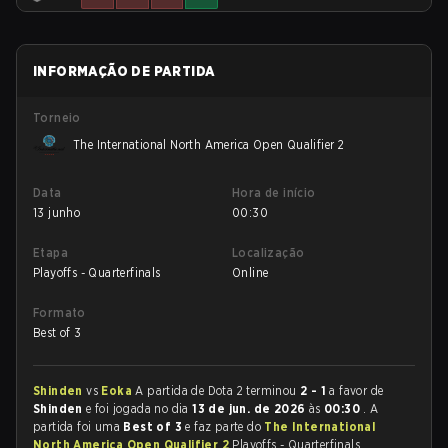
INFORMAÇÃO DE PARTIDA
Torneio
The International North America Open Qualifier 2
Data
Hora de início
13 junho
00:30
Etapa
Localização
Playoffs - Quarterfinals
Online
Formato
Best of 3
Shinden
vs
Eoka
A partida de Dota 2 terminou
2 - 1
a favor de
Shinden
e foi jogada no dia
13 de jun. de 2026
às
00:30
. A
partida foi uma
Best of 3
e faz parte do
The International
North America Open Qualifier 2
Playoffs - Quarterfinals.