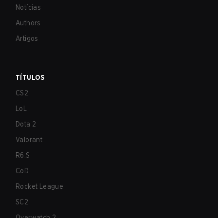
Notícias
Authors
Artigos
TÍTULOS
CS2
LoL
Dota 2
Valorant
R6:S
CoD
Rocket League
SC2
Overwatch 2