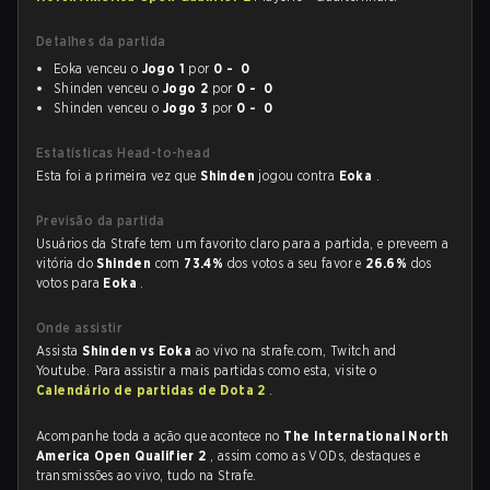
Detalhes da partida
Eoka venceu o
Jogo 1
por
0 - 0
Shinden venceu o
Jogo 2
por
0 - 0
Shinden venceu o
Jogo 3
por
0 - 0
Estatísticas Head-to-head
Esta foi a primeira vez que
Shinden
jogou contra
Eoka
.
Previsão da partida
Usuários da Strafe tem um favorito claro para a partida, e preveem a
vitória do
Shinden
com
73.4%
dos votos a seu favor e
26.6%
dos
votos para
Eoka
.
Onde assistir
Assista
Shinden vs Eoka
ao vivo na strafe.com, Twitch and
Youtube. Para assistir a mais partidas como esta, visite o
Calendário de partidas de Dota 2
.
Acompanhe toda a ação que acontece no
The International North
America Open Qualifier 2
, assim como as VODs, destaques e
transmissões ao vivo, tudo na Strafe.