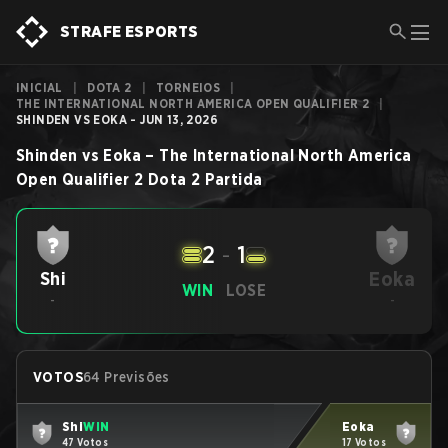
STRAFE ESPORTS
INICIAL
|
DOTA 2
|
TORNEIOS
|
THE INTERNATIONAL NORTH AMERICA OPEN QUALIFIER 2
|
SHINDEN VS EOKA - JUN 13, 2026
Shinden
vs
Eoka
–
The International North America
Open Qualifier 2
Dota 2
Partida
2
-
1
Eoka
Shi
WIN
LOSE
-
-
VOTOS
64 Previsões
Shi
WIN
Eoka
47 Votos
17 Votos