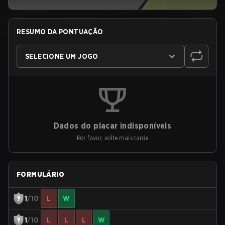
RESUMO DA PONTUAÇÃO
SELECIONE UM JOGO
Dados do placar indisponíveis
Por favor, volte mais tarde
FORMULÁRIO
1
/10
L
W
1
/10
L
L
L
W