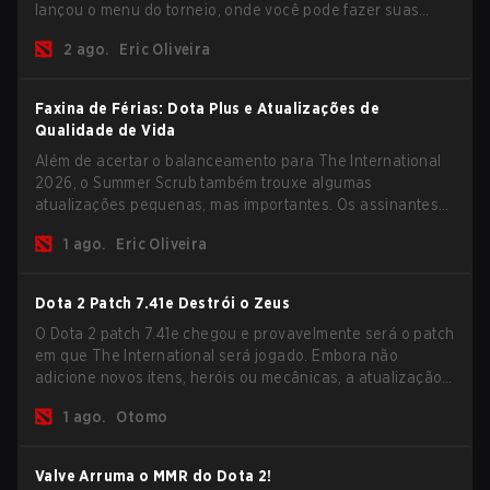
lançou o menu do torneio, onde você pode fazer suas
previsões para a Fase de Grupos e conferir as
2 ago.
Eric Oliveira
recompensas deste ano.
Faxina de Férias: Dota Plus e Atualizações de
Qualidade de Vida
Além de acertar o balanceamento para The International
2026, o Summer Scrub também trouxe algumas
atualizações pequenas, mas importantes. Os assinantes
do Dota Plus receberam uma nova tela de breakdown pós-
1 ago.
Eric Oliveira
jogo e agora todos os jogadores podem vincular teclas de
atalho para unidades não-herói separadamente.
Dota 2 Patch 7.41e Destrói o Zeus
O Dota 2 patch 7.41e chegou e provavelmente será o patch
em que The International será jogado. Embora não
adicione novos itens, heróis ou mecânicas, a atualização
mais recente ajuda bastante a resolver alguns dos
1 ago.
Otomo
maiores problemas do jogo.
Valve Arruma o MMR do Dota 2!