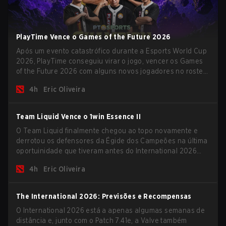
PlayTime Vence o Games of the Future 2026
Após um evento catastrófico durante a Esports World Cup
2026, PlayTime conseguiu virar o jogo, vencer os Games
of the Future 2026 com alguns novos jogadores no roster
e levar uma grande premiação para casa antes do início
4h
Eric Oliveira
da nova temporada.
Team Liquid Vence o 1win Essence II
O Team Liquid finalmente chegou ao topo novamente e
derrotou os defensores da Égide dos Campeões na última
oportuinidade que tiveram antes do International 2026
começar e as equipes avançarem com tudo pra conquistar
4h
Eric Oliveira
uma chance de glória eterna.
The International 2026: Previsões e Recompensas
O International 2026 está a apenas algumas semanas de
distância e, junto com o Patch 7.41e, a Valve também