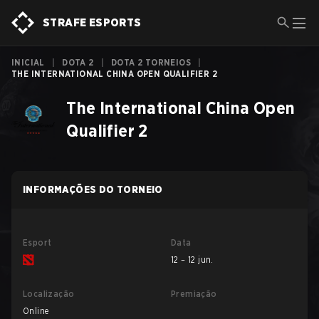
STRAFE ESPORTS
INICIAL
|
DOTA 2
|
DOTA 2 TORNEIOS
|
THE INTERNATIONAL CHINA OPEN QUALIFIER 2
The International China Open
Qualifier 2
INFORMAÇÕES DO TORNEIO
Esport
Data
12 – 12 jun.
Localização
Premiação
Online