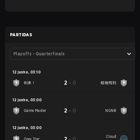
PARTIDAS
Playoffs - Quarterfinals
12 junho
,
03:10
2
-
0
剑来！
植物驾到
12 junho
,
03:00
2
-
0
Game Master
NGNB
12 junho
,
03:00
Cloud
2
-
0
Grey Trac