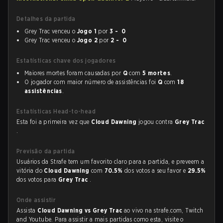
Detalhes da partida
Grey Trac venceu o
Jogo 1
por
3 - 0
Grey Trac venceu o
Jogo 2
por
2 - 0
Estatísticas chave dos jogadores
Maiores mortes foram causadas por
Q
com
5 mortes
.
O jogador com maior número de assistências foi
Q
com
18
assistências
.
Estatísticas Head-to-head
Esta foi a primeira vez que
Cloud Dawning
jogou contra
Grey Trac
.
Previsão da partida
Usuários da Strafe tem um favorito claro para a partida, e preveem a
vitória do
Cloud Dawning
com
70.5%
dos votos a seu favor e
29.5%
dos votos para
Grey Trac
.
Onde assistir
Assista
Cloud Dawning vs Grey Trac
ao vivo na strafe.com, Twitch
and Youtube. Para assistir a mais partidas como esta, visite o