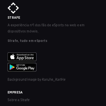
STRAFE
A experiência nº1 dos fãs de eSports na web e em
dispositivos móveis.
Strafe, tudo em eSports
Background image by
Karuhe_KarlHe
EMPRESA
Sobre a Strafe