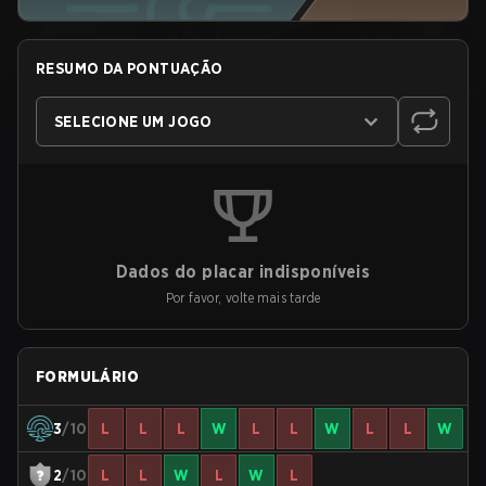
RESUMO DA PONTUAÇÃO
SELECIONE UM JOGO
Dados do placar indisponíveis
Por favor, volte mais tarde
FORMULÁRIO
3
/10
L
L
L
W
L
L
W
L
L
W
2
/10
L
L
W
L
W
L