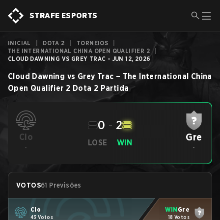
STRAFE ESPORTS
INICIAL
|
DOTA 2
|
TORNEIOS
|
THE INTERNATIONAL CHINA OPEN QUALIFIER 2
|
CLOUD DAWNING VS GREY TRAC - JUN 12, 2026
Cloud Dawning
vs
Grey Trac
–
The International China
Open Qualifier 2
Dota 2
Partida
0
-
2
Gre
Clo
LOSE
WIN
-
-
VOTOS
61 Previsões
Clo
WIN
Gre
43 Votos
18 Votos