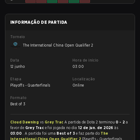
INFORMAÇÃO DE PARTIDA
Torneio
The International China Open Qualifier 2
Data
Hora de início
12 junho
03:00
Etapa
Localização
Playoffs - Quarterfinals
Online
Formato
Best of 3
Cloud Dawning
vs
Grey Trac
A partida de Dota 2 terminou
0 - 2
a
favor de
Grey Trac
e foi jogada no dia
12 de jun. de 2026
às
03:00
. A partida foi uma
Best of 3
e faz parte do
The
International China Open Qualifier 2
Playoffs - Quarterfinals.