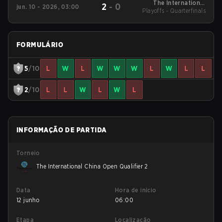
The International
2
-
0
jun. 10 - 2026, 03:00
China Open Qualifier 1
Playoffs - Quarterfinals
FORMULÁRIO
5
/10
L
W
L
W
W
W
L
W
L
L
2
/10
L
L
W
L
W
L
INFORMAÇÃO DE PARTIDA
Torneio
The International China Open Qualifier 2
Data
Hora de início
12 junho
06:00
Etapa
Localização