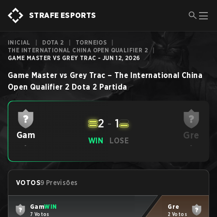
STRAFE ESPORTS
INICIAL
|
DOTA 2
|
TORNEIOS
|
THE INTERNATIONAL CHINA OPEN QUALIFIER 2
|
GAME MASTER VS GREY TRAC - JUN 12, 2026
Game Master
vs
Grey Trac
–
The International China
Open Qualifier 2
Dota 2
Partida
2
-
1
Gre
Gam
WIN
LOSE
-
-
VOTOS
9 Previsões
Gam
WIN
Gre
7 Votos
2 Votos