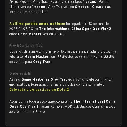
Game Master e Grey Trac haviam se enfrentado
1 vezes
. Game
Master venceu
1 vezes
, Grey Trac venceu
0 vezes
e
0 partidas
terminaram empatadas.
A última partida entre os times
foi jogada dia 10 de jun. de
2026 às 03:00 no
The International China Open Qualifier 2
onde
Game Master
venceu
2 - 0
.
Previsão da partida
Usuários da Strafe tem um favorito claro para a partida, e preveem a
vitória do
Game Master
com
77.8%
dos votos a seu favor e
22.2%
dos votos para
Grey Trac
.
Onde assistir
Assista
Game Master vs Grey Trac
ao vivo na strafe.com, Twitch
and Youtube. Para assistir a mais partidas como esta, visite o
Calendário de partidas de Dota 2
.
Acompanhe toda a ação que acontece no
The International China
Open Qualifier 2
, assim como as VODs, destaques e transmissões
ao vivo, tudo na Strafe.