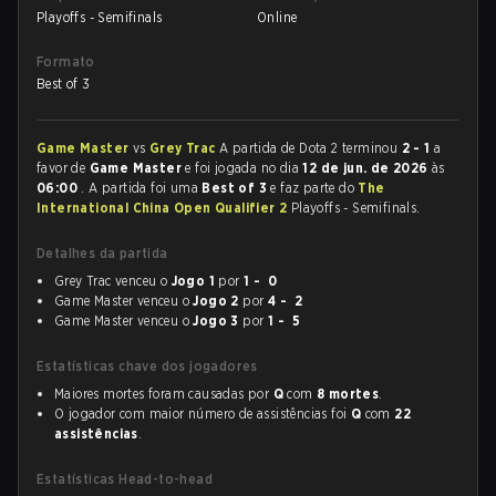
Playoffs - Semifinals
Online
Formato
Best of 3
Game Master
vs
Grey Trac
A partida de Dota 2 terminou
2 - 1
a
favor de
Game Master
e foi jogada no dia
12 de jun. de 2026
às
06:00
. A partida foi uma
Best of 3
e faz parte do
The
International China Open Qualifier 2
Playoffs - Semifinals.
Detalhes da partida
Grey Trac venceu o
Jogo 1
por
1 - 0
Game Master venceu o
Jogo 2
por
4 - 2
Game Master venceu o
Jogo 3
por
1 - 5
Estatísticas chave dos jogadores
Maiores mortes foram causadas por
Q
com
8 mortes
.
O jogador com maior número de assistências foi
Q
com
22
assistências
.
Estatísticas Head-to-head