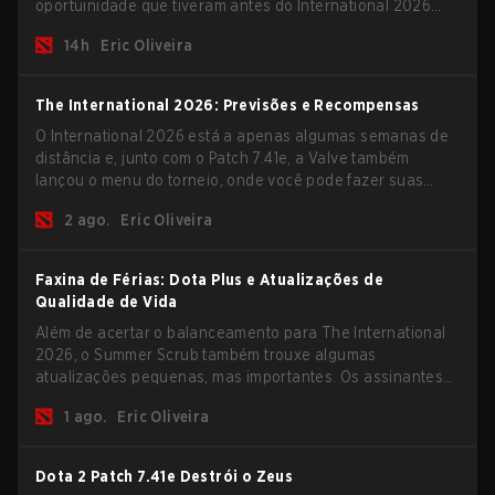
oportuinidade que tiveram antes do International 2026
começar e as equipes avançarem com tudo pra conquistar
14h
Eric Oliveira
uma chance de glória eterna.
The International 2026: Previsões e Recompensas
O International 2026 está a apenas algumas semanas de
distância e, junto com o Patch 7.41e, a Valve também
lançou o menu do torneio, onde você pode fazer suas
previsões para a Fase de Grupos e conferir as
2 ago.
Eric Oliveira
recompensas deste ano.
Faxina de Férias: Dota Plus e Atualizações de
Qualidade de Vida
Além de acertar o balanceamento para The International
2026, o Summer Scrub também trouxe algumas
atualizações pequenas, mas importantes. Os assinantes
do Dota Plus receberam uma nova tela de breakdown pós-
1 ago.
Eric Oliveira
jogo e agora todos os jogadores podem vincular teclas de
atalho para unidades não-herói separadamente.
Dota 2 Patch 7.41e Destrói o Zeus