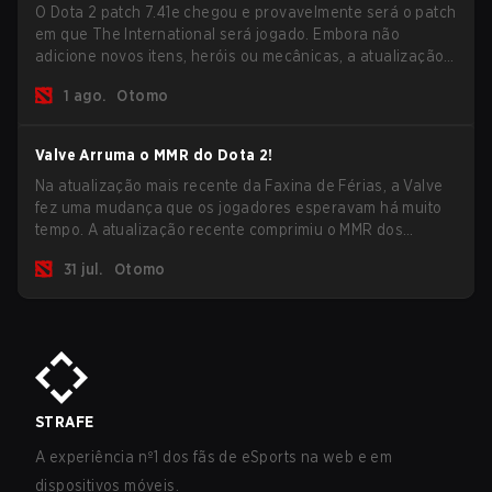
O Dota 2 patch 7.41e chegou e provavelmente será o patch
em que The International será jogado. Embora não
adicione novos itens, heróis ou mecânicas, a atualização
mais recente ajuda bastante a resolver alguns dos
1 ago.
Otomo
maiores problemas do jogo.
Valve Arruma o MMR do Dota 2!
Na atualização mais recente da Faxina de Férias, a Valve
fez uma mudança que os jogadores esperavam há muito
tempo. A atualização recente comprimiu o MMR dos
jogadores no ranking Imortal.
31 jul.
Otomo
STRAFE
A experiência nº1 dos fãs de eSports na web e em
dispositivos móveis.