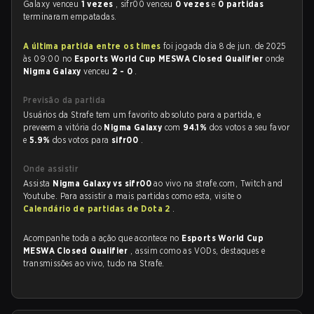
Galaxy venceu
1 vezes
, sifr00 venceu
0 vezes
e
0 partidas
terminaram empatadas.
A última partida entre os times
foi jogada dia 8 de jun. de 2025
às 09:00 no
Esports World Cup MESWA Closed Qualifier
onde
Nigma Galaxy
venceu
2 - 0
.
Previsão da partida
Usuários da Strafe tem um favorito absoluto para a partida, e
preveem a vitória do
Nigma Galaxy
com
94.1%
dos votos a seu favor
e
5.9%
dos votos para
sifr00
.
Onde assistir
Assista
Nigma Galaxy vs sifr00
ao vivo na strafe.com, Twitch and
Youtube. Para assistir a mais partidas como esta, visite o
Calendário de partidas de Dota 2
.
Acompanhe toda a ação que acontece no
Esports World Cup
MESWA Closed Qualifier
, assim como as VODs, destaques e
transmissões ao vivo, tudo na Strafe.