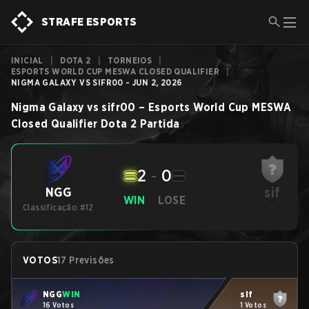
STRAFE ESPORTS
INICIAL
|
DOTA 2
|
TORNEIOS
|
ESPORTS WORLD CUP MESWA CLOSED QUALIFIER
|
NIGMA GALAXY VS SIFR00 - JUN 2, 2026
Nigma Galaxy
vs
sifr00
–
Esports World Cup MESWA
Closed Qualifier
Dota 2
Partida
2
-
0
sif
NGG
WIN
LOSE
Classificação #12
-
VOTOS
17 Previsões
NGG
WIN
sif
16 Votos
1 Votos