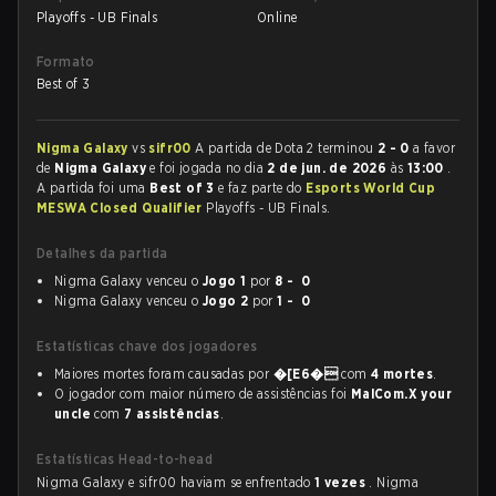
Playoffs - UB Finals
Online
Formato
Best of 3
Nigma Galaxy
vs
sifr00
A partida de Dota 2 terminou
2 - 0
a favor
de
Nigma Galaxy
e foi jogada no dia
2 de jun. de 2026
às
13:00
.
A partida foi uma
Best of 3
e faz parte do
Esports World Cup
MESWA Closed Qualifier
Playoffs - UB Finals.
Detalhes da partida
Nigma Galaxy venceu o
Jogo 1
por
8 - 0
Nigma Galaxy venceu o
Jogo 2
por
1 - 0
Estatísticas chave dos jogadores
Maiores mortes foram causadas por
�[E6�
com
4 mortes
.
O jogador com maior número de assistências foi
MalCom.X your
uncle
com
7 assistências
.
Estatísticas Head-to-head
Nigma Galaxy e sifr00 haviam se enfrentado
1 vezes
. Nigma