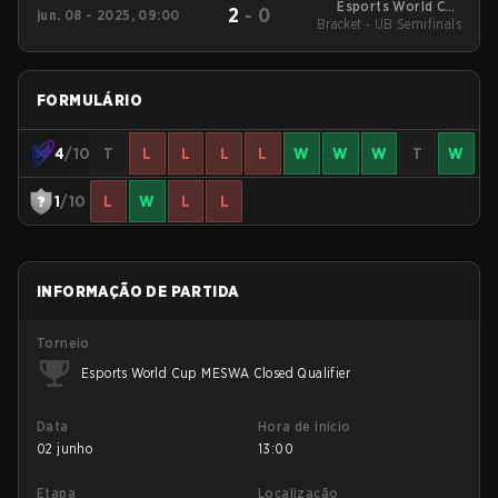
Esports World Cup
2
-
0
jun. 08 - 2025, 09:00
Bracket - UB Semifinals
2025: MESWA
FORMULÁRIO
4
/10
T
L
L
L
L
W
W
W
T
W
1
/10
L
W
L
L
INFORMAÇÃO DE PARTIDA
Torneio
Esports World Cup MESWA Closed Qualifier
Data
Hora de início
02 junho
13:00
Etapa
Localização